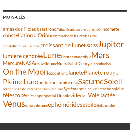
MOTS-CLÉS
amas des Pléiades
comète
astronome
aurore boréale
astéroïde
Chili
constellation d'Orion
constellation de la Grande Ourse
Jupiter
croissant de Lune
ESO
ISS
constellation du Taureau
Lune
Mars
lumière cendrée
lunette astronomique
Mercure
NASA
Nuits-Saint-Georges
Nouvelle Lune
occultation
On the Moon
planète
Planète rouge
opposition
Saturne
Soleil
Pleine Lune
pollution lumineuse
Système solaire
tache solaire
Station spatiale internationale
Séléné
Super Lune
Voie lactée
télescope
vidéo
télescope spatial Hubble
VLT
Vénus
éphémérides
étoile
éclipse de Lune
étoile polaire