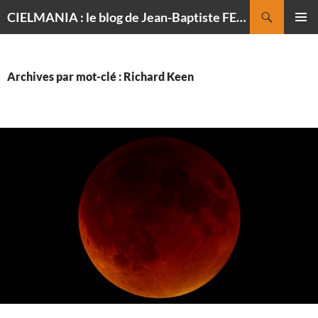
Recherche
CIELMANIA : le blog de Jean-Baptiste FELDMANN, photographe du ciel
ALLER
MENU
AU
PRINCI
CONTENU
Archives par mot-clé : Richard Keen