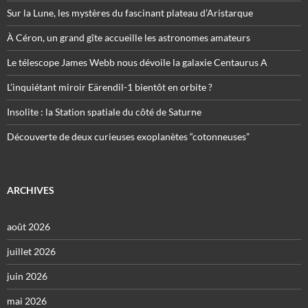
Sur la Lune, les mystères du fascinant plateau d’Aristarque
À Céron, un grand gîte accueille les astronomes amateurs
Le télescope James Webb nous dévoile la galaxie Centaurus A
L’inquiétant miroir Eärendil-1 bientôt en orbite ?
Insolite : la Station spatiale du côté de Saturne
Découverte de deux curieuses exoplanètes “cotonneuses”
ARCHIVES
août 2026
juillet 2026
juin 2026
mai 2026