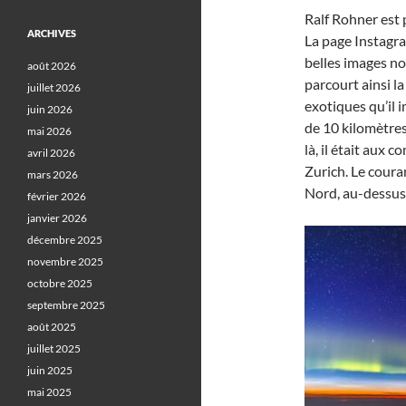
Ralf Rohner est p
ARCHIVES
La page Instagra
belles images no
août 2026
parcourt ainsi l
juillet 2026
exotiques qu’il i
juin 2026
de 10 kilomètres 
mai 2026
là, il était aux
avril 2026
Zurich. Le couran
mars 2026
Nord, au-dessus
février 2026
janvier 2026
décembre 2025
novembre 2025
octobre 2025
septembre 2025
août 2025
juillet 2025
juin 2025
mai 2025