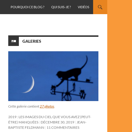
ALLER AU CONTENU
POURQUOI CE BLOG ?
QUI SUIS-JE ?
VIDÉOS
GALERIES
Cette galerie contient
27 photos
.
2019 : LES IMAGES DU CIEL QUE VOUS AVEZ (PEUT-
ÊTRE) MANQUÉES
DÉCEMBRE 30, 2019
JEAN-
BAPTISTE FELDMANN
11 COMMENTAIRES