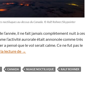
es noctiluques au-dessus du Canada. © Ralf Rohner/Skypointer
e l’année, il ne fait jamais complètement nuit à ces
mme l’activité aurorale était annoncée comme très
er a pensé que le vol serait calme. Ce ne fut pas le
Un pilote de ligne filme la danse des aurores boréales
la lecture de
→
E
CANADA
NUAGE NOCTILUQUE
RALF ROHNER