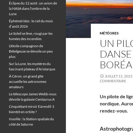
Éclipse du 12 août : un avion de
la NASA dans l’ombre de la
Lune
Éphémérides : le ciel du mois
d’août 2026
MÉTÉORES
Le Soleil se lève, rougi par les
fumées des incendies
UN PIL
L’étoile compagnon de
DANSE
Bételgeuse se dévoile un peu
plus
BORÉA
Sur la Lune, les mystères du
fascinant plateau d’Aristarque
À Céron, un grand gîte
JUILLET 11, 2021
COMMENTAIRE
accueille les astronomes
amateurs
Le télescope James Webb nous
Un pilote de lig
dévoile la galaxie Centaurus A
nordique. Auror
L’inquiétant miroir Eärendil-1
rendez-vous.
bientôt en orbite ?
Insolite : la Station spatiale du
côté de Saturne
Astrophotogra