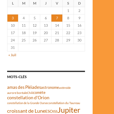
L
M
M
J
V
S
D
1
2
3
4
5
6
7
8
9
10
11
12
13
14
15
16
17
18
19
20
21
22
23
24
25
26
27
28
29
30
31
« Juil
MOTS-CLÉS
amas des Pléiades
astronome
astéroïde
comète
aurore boréale
Chili
constellation d'Orion
constellation du Taureau
constellation de la Grande Ourse
Jupiter
croissant de Lune
ESO
ISS