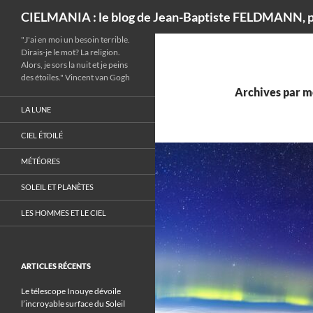
Recherche
CIELMANIA : le blog de Jean-Baptiste FELDMANN, p
"J'ai en moi un besoin terrible.
Dirais-je le mot? La religion.
Alors, je sors la nuit et je peins
des étoiles." Vincent van Gogh
Archives par mo
LA LUNE
CIEL ÉTOILÉ
MÉTÉORES
SOLEIL ET PLANÈTES
LES HOMMES ET LE CIEL
ARTICLES RÉCENTS
Le télescope Inouye dévoile
l’incroyable surface du Soleil