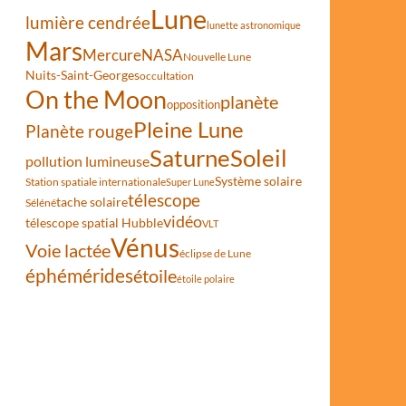
Lune
lumière cendrée
lunette astronomique
Mars
Mercure
NASA
Nouvelle Lune
Nuits-Saint-Georges
occultation
On the Moon
planète
opposition
Pleine Lune
Planète rouge
Saturne
Soleil
pollution lumineuse
Système solaire
Station spatiale internationale
Super Lune
télescope
tache solaire
Séléné
vidéo
télescope spatial Hubble
VLT
Vénus
Voie lactée
éclipse de Lune
éphémérides
étoile
étoile polaire