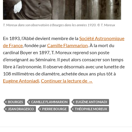
T. Moreux dans son observatoire à Bourges dans les années 1920. © T. Moreux
En 1893, l’Abbé devient membre de la
Société Astronomique
de France
, fondée par
Camille Flammarion
. À la mort du
cardinal Boyer en 1897, T. Moreux reprend son poste
d’enseignant au Séminaire. Il peut alors consacrer son temps
libre à l’astronomie. Il observe désormais avec une lunette de
108 millimètres de diamètre, achetée deux ans plus tôt à
Théophile Moreux, un 
Eugène Antoniadi
.
Continuer la lecture de
→
BOURGES
CAMILLE FLAMMARION
EUGÈNE ANTONIADI
JEAN DRAGESCO
PIERRE BOURGE
THÉOPHILE MOREUX