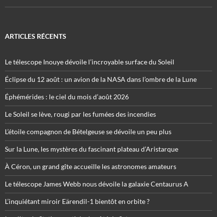
ARTICLES RÉCENTS
Le télescope Inouye dévoile l’incroyable surface du Soleil
Éclipse du 12 août : un avion de la NASA dans l’ombre de la Lune
Éphémérides : le ciel du mois d’août 2026
Le Soleil se lève, rougi par les fumées des incendies
L’étoile compagnon de Bételgeuse se dévoile un peu plus
Sur la Lune, les mystères du fascinant plateau d’Aristarque
À Céron, un grand gîte accueille les astronomes amateurs
Le télescope James Webb nous dévoile la galaxie Centaurus A
L’inquiétant miroir Eärendil-1 bientôt en orbite ?