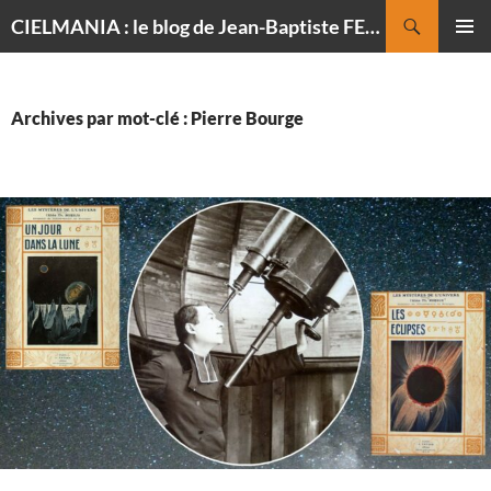
Recherche
CIELMANIA : le blog de Jean-Baptiste FELDMANN, photographe du ciel
ALLER
MENU
AU
PRINCI
CONTENU
Archives par mot-clé : Pierre Bourge