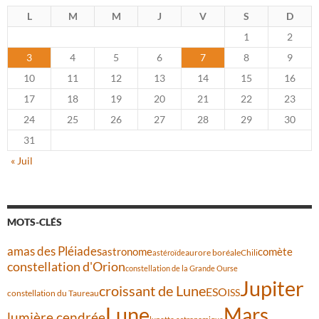
L
M
M
J
V
S
D
1
2
3
4
5
6
7
8
9
10
11
12
13
14
15
16
17
18
19
20
21
22
23
24
25
26
27
28
29
30
31
« Juil
MOTS-CLÉS
amas des Pléiades
comète
astronome
aurore boréale
astéroïde
Chili
constellation d'Orion
constellation de la Grande Ourse
Jupiter
croissant de Lune
ESO
ISS
constellation du Taureau
Lune
Mars
lumière cendrée