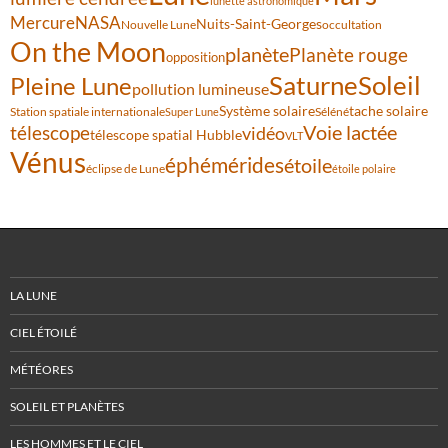
lunette astronomique
Mercure
NASA
Nuits-Saint-Georges
Nouvelle Lune
occultation
On the Moon
planète
Planète rouge
opposition
Saturne
Soleil
Pleine Lune
pollution lumineuse
Système solaire
tache solaire
Station spatiale internationale
Séléné
Super Lune
Voie lactée
télescope
vidéo
télescope spatial Hubble
VLT
Vénus
éphémérides
étoile
éclipse de Lune
étoile polaire
LA LUNE
CIEL ÉTOILÉ
MÉTÉORES
SOLEIL ET PLANÈTES
LES HOMMES ET LE CIEL