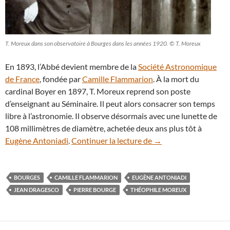
T. Moreux dans son observatoire à Bourges dans les années 1920. © T. Moreux
En 1893, l’Abbé devient membre de la
Société Astronomique
de France
, fondée par
Camille Flammarion
. À la mort du
cardinal Boyer en 1897, T. Moreux reprend son poste
d’enseignant au Séminaire. Il peut alors consacrer son temps
libre à l’astronomie. Il observe désormais avec une lunette de
108 millimètres de diamètre, achetée deux ans plus tôt à
Théophile Moreux, un 
Eugène Antoniadi
.
Continuer la lecture de
→
BOURGES
CAMILLE FLAMMARION
EUGÈNE ANTONIADI
JEAN DRAGESCO
PIERRE BOURGE
THÉOPHILE MOREUX