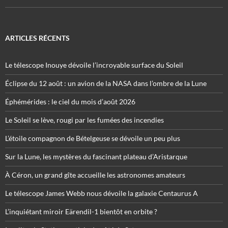
ARTICLES RÉCENTS
Le télescope Inouye dévoile l’incroyable surface du Soleil
Éclipse du 12 août : un avion de la NASA dans l’ombre de la Lune
Éphémérides : le ciel du mois d’août 2026
Le Soleil se lève, rougi par les fumées des incendies
L’étoile compagnon de Bételgeuse se dévoile un peu plus
Sur la Lune, les mystères du fascinant plateau d’Aristarque
À Céron, un grand gîte accueille les astronomes amateurs
Le télescope James Webb nous dévoile la galaxie Centaurus A
L’inquiétant miroir Eärendil-1 bientôt en orbite ?