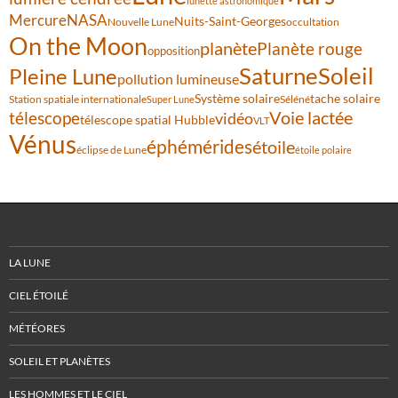
lunette astronomique
Mercure
NASA
Nuits-Saint-Georges
Nouvelle Lune
occultation
On the Moon
planète
Planète rouge
opposition
Saturne
Soleil
Pleine Lune
pollution lumineuse
Système solaire
tache solaire
Station spatiale internationale
Séléné
Super Lune
Voie lactée
télescope
vidéo
télescope spatial Hubble
VLT
Vénus
éphémérides
étoile
éclipse de Lune
étoile polaire
LA LUNE
CIEL ÉTOILÉ
MÉTÉORES
SOLEIL ET PLANÈTES
LES HOMMES ET LE CIEL