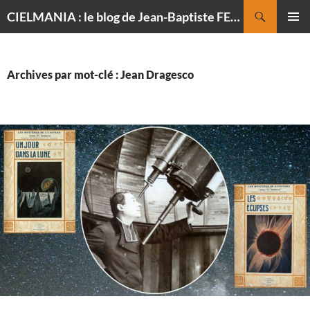
Recherche
CIELMANIA : le blog de Jean-Baptiste FELDMANN, photographe du ciel
ALLER
MENU
AU
PRINCI
CONTENU
Archives par mot-clé : Jean Dragesco