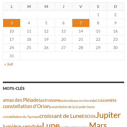
L
M
M
J
V
S
D
1
2
3
4
5
6
7
8
9
10
11
12
13
14
15
16
17
18
19
20
21
22
23
24
25
26
27
28
29
30
31
« Juil
MOTS-CLÉS
amas des Pléiades
comète
astronome
aurore boréale
astéroïde
Chili
constellation d'Orion
constellation de la Grande Ourse
Jupiter
croissant de Lune
ESO
ISS
constellation du Taureau
Lune
Mars
lumière cendrée