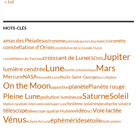
« Juil
MOTS-CLÉS
amas des Pléiades
comète
astronome
aurore boréale
astéroïde
Chili
constellation d'Orion
constellation de la Grande Ourse
Jupiter
croissant de Lune
ESO
ISS
constellation du Taureau
Lune
Mars
lumière cendrée
lunette astronomique
Mercure
NASA
Nuits-Saint-Georges
Nouvelle Lune
occultation
On the Moon
planète
Planète rouge
opposition
Saturne
Soleil
Pleine Lune
pollution lumineuse
Système solaire
tache solaire
Station spatiale internationale
Séléné
Super Lune
Voie lactée
télescope
vidéo
télescope spatial Hubble
VLT
Vénus
éphémérides
étoile
éclipse de Lune
étoile polaire