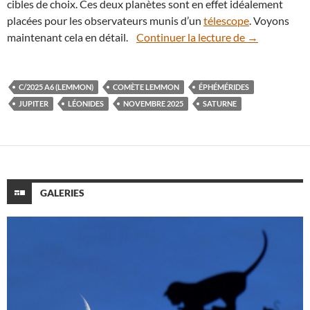
cibles de choix. Ces deux planètes sont en effet idéalement
placées pour les observateurs munis d’un
télescope
. Voyons
Éphémérides 
maintenant cela en détail.
Continuer la lecture de
→
C/2025 A6 (LEMMON)
COMÈTE LEMMON
ÉPHÉMÉRIDES
JUPITER
LÉONIDES
NOVEMBRE 2025
SATURNE
GALERIES