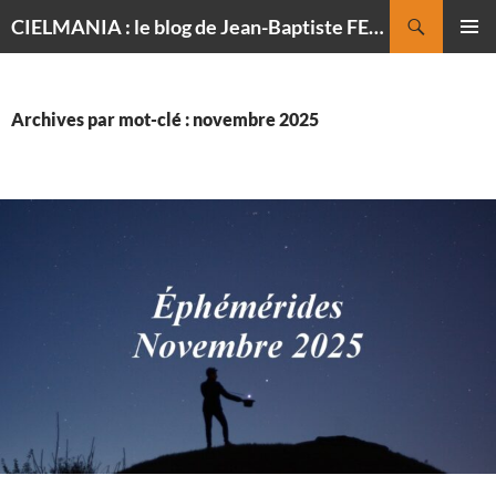
Recherche
CIELMANIA : le blog de Jean-Baptiste FELDMANN, photographe du ciel
ALLER
MENU
AU
PRINCI
CONTENU
Archives par mot-clé : novembre 2025