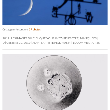
Cette galerie contient
27 photos
.
2019 : LES IMAGES DU CIEL QUE VOUS AVEZ (PEUT-ÊTRE) MANQUÉES
DÉCEMBRE 30, 2019
JEAN-BAPTISTE FELDMANN
11 COMMENTAIRES