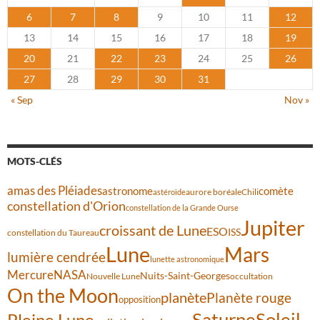
6
7
8
9
10
11
12
13
14
15
16
17
18
19
20
21
22
23
24
25
26
27
28
29
30
31
« Sep
Nov »
MOTS-CLÉS
amas des Pléiades
comète
astronome
aurore boréale
astéroïde
Chili
constellation d'Orion
constellation de la Grande Ourse
Jupiter
croissant de Lune
ESO
ISS
constellation du Taureau
Lune
Mars
lumière cendrée
lunette astronomique
Mercure
NASA
Nuits-Saint-Georges
Nouvelle Lune
occultation
On the Moon
planète
Planète rouge
opposition
Saturne
Soleil
Pleine Lune