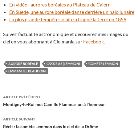
En vidéo : aurores boréales au Plateau de Calern
En Suède, une aurore boréale danse derrière un halo lunaire
La plus grande tempête solaire a frappé la Terre en 1859
Suivez l’actualité astronomique et découvrez mes images du
ciel en vous abonnant à Cielmania sur
Facebook
.
AURORE BORÉALE
C/2025 A6 (LEMMON)
COMÈTE LEMMON
EMMANUEL BEAUDOIN
Navigation
ARTICLE PRÉCÉDENT
des
Montigny-le-Roi met Camille Flammarion à l’honneur
articles
ARTICLE SUIVANT
Récit : la comète Lemmon dans le ciel de la Drôme