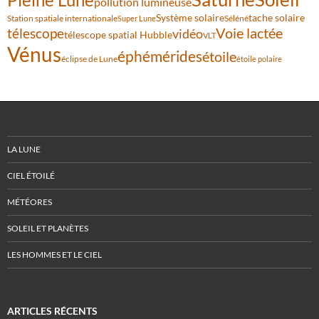
pollution lumineuse
Système solaire
tache solaire
Station spatiale internationale
Séléné
Super Lune
Voie lactée
télescope
vidéo
télescope spatial Hubble
VLT
Vénus
éphémérides
étoile
éclipse de Lune
étoile polaire
LA LUNE
CIEL ÉTOILÉ
MÉTÉORES
SOLEIL ET PLANÈTES
LES HOMMES ET LE CIEL
ARTICLES RÉCENTS