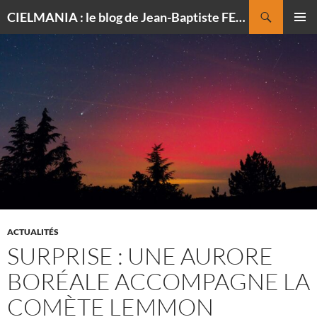
Recherche
CIELMANIA : le blog de Jean-Baptiste FELDMANN, photographe du ciel
ALLER
MENU
AU
PRINCI
CONTENU
ACTUALITÉS
SURPRISE : UNE AURORE
BORÉALE ACCOMPAGNE LA
COMÈTE LEMMON