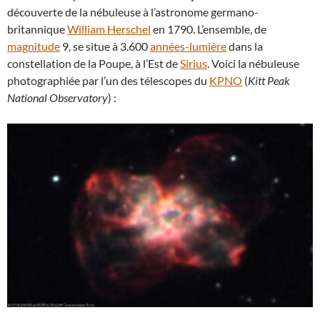
découverte de la nébuleuse à l’astronome germano-
britannique
William Herschel
en 1790. L’ensemble, de
magnitude
9, se situe à 3.600
années-lumière
dans la
constellation de la Poupe, à l’Est de
Sirius
. Voici la nébuleuse
photographiée par l’un des télescopes du
KPNO
(
Kitt Peak
National Observatory
) :