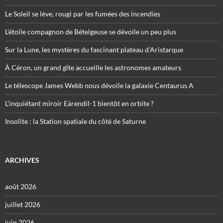
Le Soleil se lève, rougi par les fumées des incendies
L’étoile compagnon de Bételgeuse se dévoile un peu plus
Sur la Lune, les mystères du fascinant plateau d’Aristarque
À Céron, un grand gîte accueille les astronomes amateurs
Le télescope James Webb nous dévoile la galaxie Centaurus A
L’inquiétant miroir Eärendil-1 bientôt en orbite ?
Insolite : la Station spatiale du côté de Saturne
ARCHIVES
août 2026
juillet 2026
juin 2026