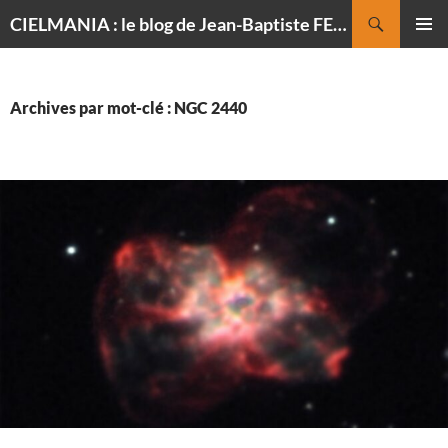
Recherche
CIELMANIA : le blog de Jean-Baptiste FELDMANN, photographe du ciel
ALLER
MENU
AU
PRINCI
CONTENU
Archives par mot-clé : NGC 2440