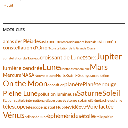
« Juil
MOTS-CLÉS
amas des Pléiades
comète
astronome
aurore boréale
astéroïde
Chili
constellation d'Orion
constellation de la Grande Ourse
Jupiter
croissant de Lune
ESO
ISS
constellation du Taureau
Lune
Mars
lumière cendrée
lunette astronomique
Mercure
NASA
Nuits-Saint-Georges
Nouvelle Lune
occultation
On the Moon
planète
Planète rouge
opposition
Saturne
Soleil
Pleine Lune
pollution lumineuse
Système solaire
tache solaire
Station spatiale internationale
Séléné
Super Lune
Voie lactée
télescope
vidéo
télescope spatial Hubble
VLT
Vénus
éphémérides
étoile
éclipse de Lune
étoile polaire