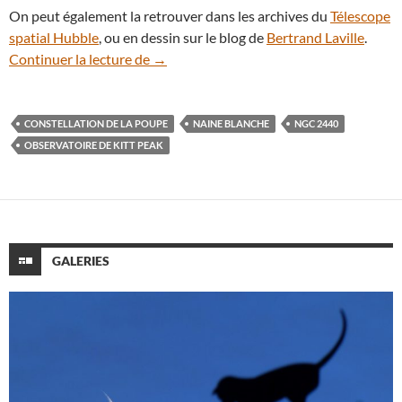
On peut également la retrouver dans les archives du
Télescope
spatial Hubble
, ou en dessin sur le blog de
Bertrand Laville
.
Fournaise au cœur de la nébuleuse plan
Continuer la lecture de
→
CONSTELLATION DE LA POUPE
NAINE BLANCHE
NGC 2440
OBSERVATOIRE DE KITT PEAK
GALERIES