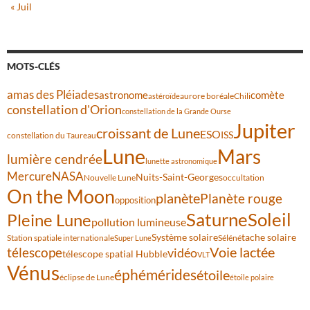
« Juil
MOTS-CLÉS
amas des Pléiades
comète
astronome
aurore boréale
astéroïde
Chili
constellation d'Orion
constellation de la Grande Ourse
Jupiter
croissant de Lune
ESO
ISS
constellation du Taureau
Lune
Mars
lumière cendrée
lunette astronomique
Mercure
NASA
Nuits-Saint-Georges
Nouvelle Lune
occultation
On the Moon
planète
Planète rouge
opposition
Saturne
Soleil
Pleine Lune
pollution lumineuse
Système solaire
tache solaire
Station spatiale internationale
Séléné
Super Lune
Voie lactée
télescope
vidéo
télescope spatial Hubble
VLT
Vénus
éphémérides
étoile
éclipse de Lune
étoile polaire