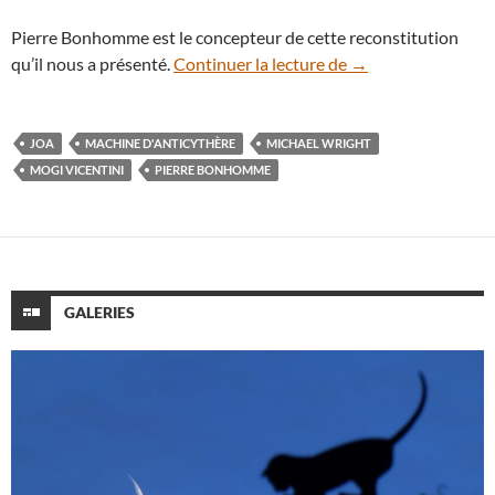
Pierre Bonhomme est le concepteur de cette reconstitution
Pierre Bonhomme ré
qu’il nous a présenté.
Continuer la lecture de
→
JOA
MACHINE D'ANTICYTHÈRE
MICHAEL WRIGHT
MOGI VICENTINI
PIERRE BONHOMME
GALERIES