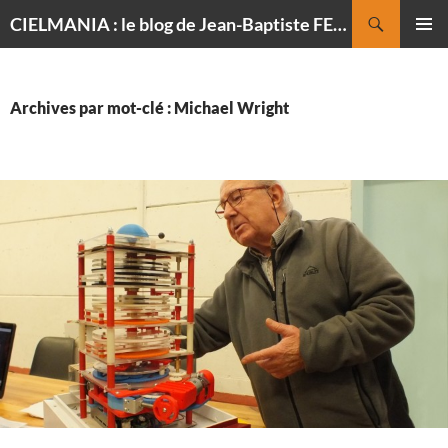
Recherche
CIELMANIA : le blog de Jean-Baptiste FELDMANN, photographe du ciel
ALLER
MENU
AU
PRINCI
CONTENU
Archives par mot-clé : Michael Wright