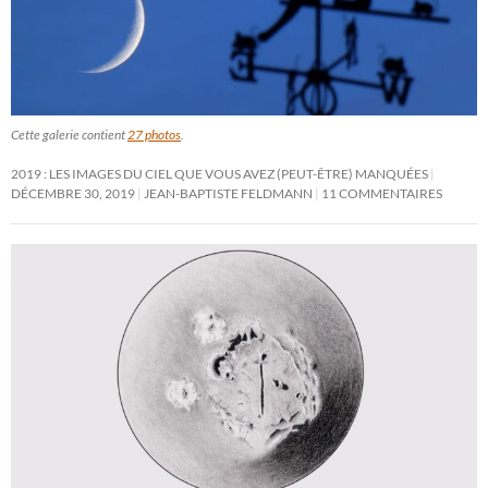
Cette galerie contient
27 photos
.
2019 : LES IMAGES DU CIEL QUE VOUS AVEZ (PEUT-ÊTRE) MANQUÉES
DÉCEMBRE 30, 2019
JEAN-BAPTISTE FELDMANN
11 COMMENTAIRES