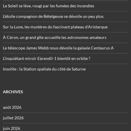
Le Soleil se lève, rougi par les fumées des incendies
L’étoile compagnon de Bételgeuse se dévoile un peu plus
Sur la Lune, les mystères du fascinant plateau d’Aristarque
À Céron, un grand gîte accueille les astronomes amateurs
Le télescope James Webb nous dévoile la galaxie Centaurus A
L’inquiétant miroir Eärendil-1 bientôt en orbite ?
Insolite : la Station spatiale du côté de Saturne
ARCHIVES
août 2026
juillet 2026
juin 2026