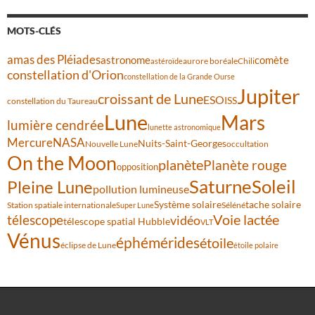
MOTS-CLÉS
amas des Pléiades
comète
astronome
aurore boréale
astéroïde
Chili
constellation d'Orion
constellation de la Grande Ourse
Jupiter
croissant de Lune
ESO
ISS
constellation du Taureau
Lune
Mars
lumière cendrée
lunette astronomique
Mercure
NASA
Nuits-Saint-Georges
Nouvelle Lune
occultation
On the Moon
planète
Planète rouge
opposition
Saturne
Soleil
Pleine Lune
pollution lumineuse
Système solaire
tache solaire
Station spatiale internationale
Séléné
Super Lune
Voie lactée
télescope
vidéo
télescope spatial Hubble
VLT
Vénus
éphémérides
étoile
éclipse de Lune
étoile polaire