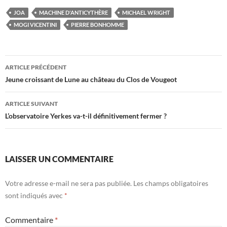
JOA
MACHINE D'ANTICYTHÈRE
MICHAEL WRIGHT
MOGI VICENTINI
PIERRE BONHOMME
Navigation
ARTICLE PRÉCÉDENT
des
Jeune croissant de Lune au château du Clos de Vougeot
articles
ARTICLE SUIVANT
L’observatoire Yerkes va-t-il définitivement fermer ?
LAISSER UN COMMENTAIRE
Votre adresse e-mail ne sera pas publiée.
Les champs obligatoires
sont indiqués avec
*
Commentaire
*