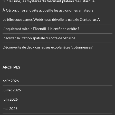
Sur la Lune, les mystères du fascinant plateau d’Aristarque
À Céron, un grand gîte accueille les astronomes amateurs
Le télescope James Webb nous dévoile la galaxie Centaurus A
L’inquiétant miroir Eärendil-1 bientôt en orbite ?
Insolite : la Station spatiale du côté de Saturne
Découverte de deux curieuses exoplanètes “cotonneuses”
ARCHIVES
août 2026
juillet 2026
juin 2026
mai 2026