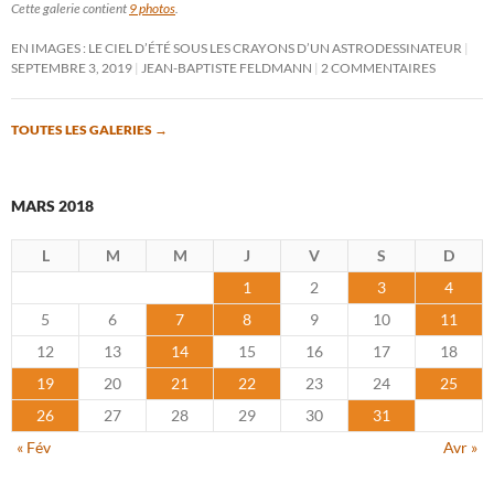
Cette galerie contient
9 photos
.
EN IMAGES : LE CIEL D’ÉTÉ SOUS LES CRAYONS D’UN ASTRODESSINATEUR
SEPTEMBRE 3, 2019
JEAN-BAPTISTE FELDMANN
2 COMMENTAIRES
TOUTES LES GALERIES
→
MARS 2018
L
M
M
J
V
S
D
1
2
3
4
5
6
7
8
9
10
11
12
13
14
15
16
17
18
19
20
21
22
23
24
25
26
27
28
29
30
31
« Fév
Avr »