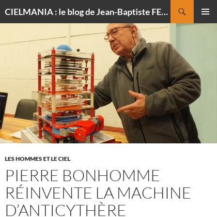
Recherche
CIELMANIA : le blog de Jean-Baptiste FELDMANN, photographe du ciel
ALLER
MENU
AU
PRINCI
CONTENU
LES HOMMES ET LE CIEL
PIERRE BONHOMME
RÉINVENTE LA MACHINE
D’ANTICYTHÈRE