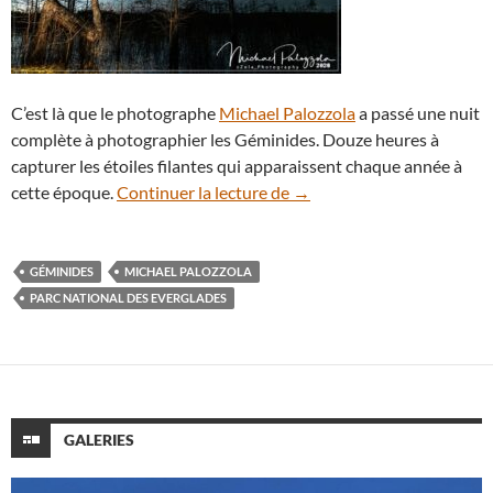
C’est là que le photographe
Michael Palozzola
a passé une nuit
complète à photographier les Géminides. Douze heures à
capturer les étoiles filantes qui apparaissent chaque année à
Pluie d’étoiles filantes au
cette époque.
Continuer la lecture de
→
GÉMINIDES
MICHAEL PALOZZOLA
PARC NATIONAL DES EVERGLADES
GALERIES