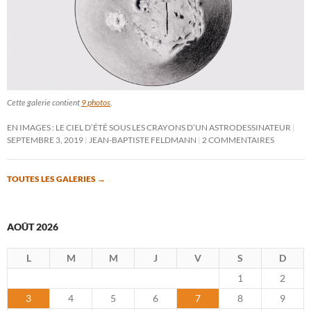
Cette galerie contient
9 photos
.
EN IMAGES : LE CIEL D’ÉTÉ SOUS LES CRAYONS D’UN ASTRODESSINATEUR
SEPTEMBRE 3, 2019
JEAN-BAPTISTE FELDMANN
2 COMMENTAIRES
TOUTES LES GALERIES
→
AOÛT 2026
L
M
M
J
V
S
D
1
2
3
4
5
6
7
8
9