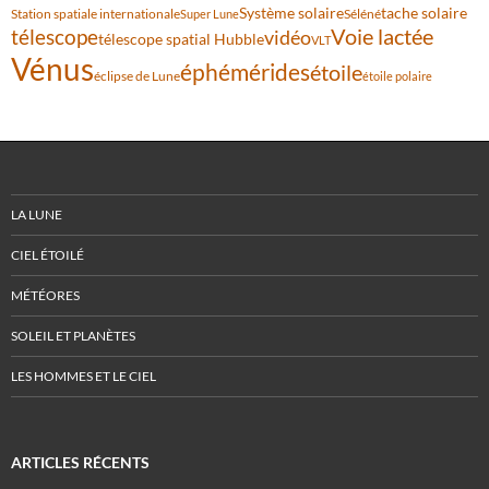
Système solaire
tache solaire
Station spatiale internationale
Séléné
Super Lune
Voie lactée
télescope
vidéo
télescope spatial Hubble
VLT
Vénus
éphémérides
étoile
éclipse de Lune
étoile polaire
LA LUNE
CIEL ÉTOILÉ
MÉTÉORES
SOLEIL ET PLANÈTES
LES HOMMES ET LE CIEL
ARTICLES RÉCENTS