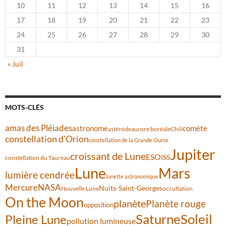
10
11
12
13
14
15
16
17
18
19
20
21
22
23
24
25
26
27
28
29
30
31
« Juil
MOTS-CLÉS
amas des Pléiades
comète
astronome
aurore boréale
astéroïde
Chili
constellation d'Orion
constellation de la Grande Ourse
Jupiter
croissant de Lune
ESO
ISS
constellation du Taureau
Lune
Mars
lumière cendrée
lunette astronomique
Mercure
NASA
Nuits-Saint-Georges
Nouvelle Lune
occultation
On the Moon
planète
Planète rouge
opposition
Saturne
Soleil
Pleine Lune
pollution lumineuse