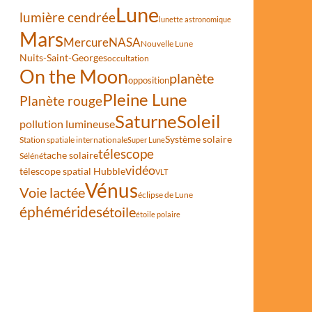
Lune
lumière cendrée
lunette astronomique
Mars
Mercure
NASA
Nouvelle Lune
Nuits-Saint-Georges
occultation
s de mars 2026
On the Moon
planète
opposition
Pleine Lune
Planète rouge
Saturne
Soleil
pollution lumineuse
Système solaire
Station spatiale internationale
Super Lune
télescope
tache solaire
Séléné
vidéo
télescope spatial Hubble
VLT
Vénus
Voie lactée
éclipse de Lune
éphémérides
étoile
étoile polaire