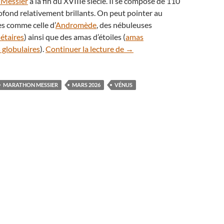
 Messier
à la fin du XVIIIe siècle. Il se compose de 110
rofond relativement brillants. On peut pointer au
es comme celle d’
Andromède
, des nébuleuses
étaires
) ainsi que des amas d’étoiles (
amas
Éphémérides : le ciel du moi
 globulaires
).
Continuer la lecture de
→
MARATHON MESSIER
MARS 2026
VÉNUS