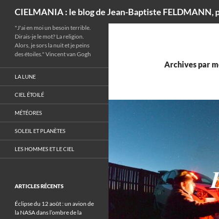
Recherche
CIELMANIA : le blog de Jean-Baptiste FELDMANN, p
"J'ai en moi un besoin terrible.
Dirais-je le mot? La religion.
Alors, je sors la nuit et je peins
des étoiles." Vincent van Gogh
Archives par m
LA LUNE
CIEL ÉTOILÉ
MÉTÉORES
SOLEIL ET PLANÈTES
LES HOMMES ET LE CIEL
ARTICLES RÉCENTS
Éclipse du 12 août : un avion de
la NASA dans l’ombre de la