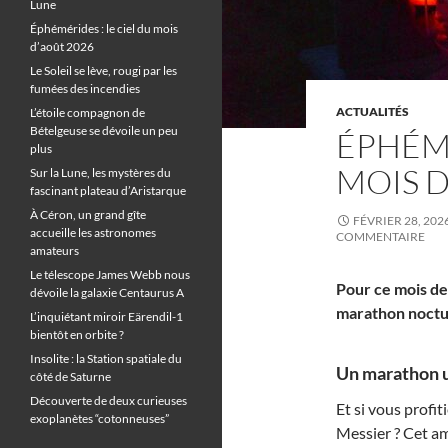
Lune
Éphémérides : le ciel du mois
d’août 2026
Le Soleil se lève, rougi par les
fumées des incendies
ACTUALITÉS
L’étoile compagnon de
Bételgeuse se dévoile un peu
ÉPHÉMÉ
plus
MOIS D
Sur la Lune, les mystères du
fascinant plateau d’Aristarque
À Céron, un grand gîte
FÉVRIER 28, 202
accueille les astronomes
COMMENTAIRE
amateurs
Le télescope James Webb nous
Pour ce mois de
dévoile la galaxie Centaurus A
marathon noctur
L’inquiétant miroir Eärendil-1
bientôt en orbite ?
Insolite : la Station spatiale du
Un marathon un
côté de Saturne
Découverte de deux curieuses
Et si vous profi
exoplanètes “cotonneuses”
Messier ? Cet am