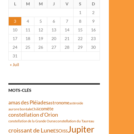
L
M
M
J
V
S
D
1
2
3
4
5
6
7
8
9
10
11
12
13
14
15
16
17
18
19
20
21
22
23
24
25
26
27
28
29
30
31
« Juil
MOTS-CLÉS
amas des Pléiades
astronome
astéroïde
comète
aurore boréale
Chili
constellation d'Orion
constellation du Taureau
constellation de la Grande Ourse
Jupiter
croissant de Lune
ESO
ISS