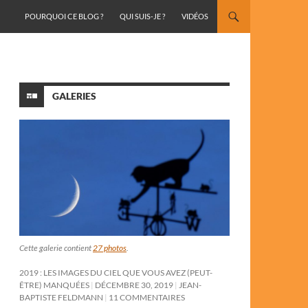
ALLER AU CONTENU
POURQUOI CE BLOG ?
QUI SUIS-JE ?
VIDÉOS
GALERIES
Cette galerie contient
27 photos
.
2019 : LES IMAGES DU CIEL QUE VOUS AVEZ (PEUT-
ÊTRE) MANQUÉES
DÉCEMBRE 30, 2019
JEAN-
BAPTISTE FELDMANN
11 COMMENTAIRES