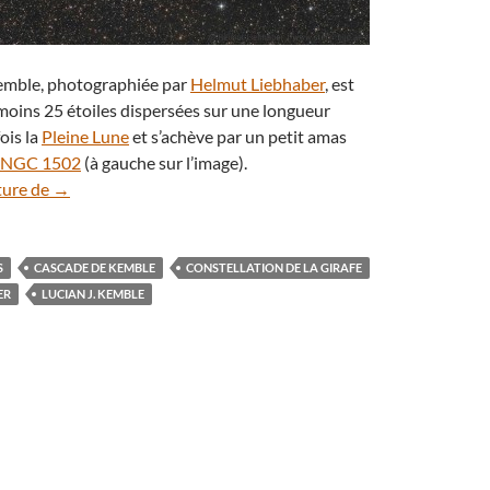
emble, photographiée par
Helmut Liebhaber
, est
moins 25 étoiles dispersées sur une longueur
ois la
Pleine Lune
et s’achève par un petit amas
NGC 1502
(à gauche sur l’image).
La cascade de Kemble, une curiosité céleste à découvrir
ture de
→
S
CASCADE DE KEMBLE
CONSTELLATION DE LA GIRAFE
ER
LUCIAN J. KEMBLE