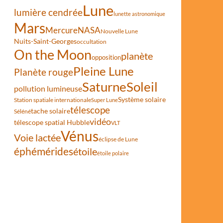
Lune
lumière cendrée
lunette astronomique
Mars
Mercure
NASA
Nouvelle Lune
Nuits-Saint-Georges
occultation
On the Moon
planète
opposition
Pleine Lune
Planète rouge
Saturne
Soleil
pollution lumineuse
Système solaire
Station spatiale internationale
Super Lune
télescope
tache solaire
Séléné
vidéo
télescope spatial Hubble
VLT
Vénus
Voie lactée
éclipse de Lune
éphémérides
étoile
étoile polaire