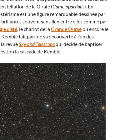
onstellation de la Girafe (
Camelopardalis
). En
astérisme est une figure remarquable dessinée par
z brillantes souvent sans lien entre elles comme par
gle d’été
, le chariot de la
Grande Ourse
ou encore le
. Kemble fait part de sa découverte à l’un des
 la revue
Sky and Telescope
qui décide de baptiser
uestion la cascade de Kemble.