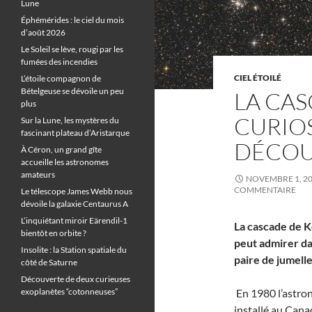
Lune
Éphémérides : le ciel du mois
d’août 2026
Le Soleil se lève, rougi par les
fumées des incendies
CIEL ÉTOILÉ
L’étoile compagnon de
Bételgeuse se dévoile un peu
LA CAS
plus
CURIOS
Sur la Lune, les mystères du
fascinant plateau d’Aristarque
DÉCOU
À Céron, un grand gîte
accueille les astronomes
amateurs
NOVEMBRE 1, 2
COMMENTAIRE
Le télescope James Webb nous
dévoile la galaxie Centaurus A
L’inquiétant miroir Eärendil-1
La cascade de Ke
bientôt en orbite ?
peut admirer dan
Insolite : la Station spatiale du
paire de jumelle
côté de Saturne
Découverte de deux curieuses
exoplanètes “cotonneuses”
En 1980 l’astro
installé au Cana