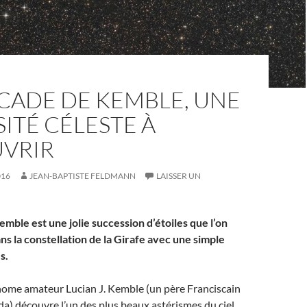
CADE DE KEMBLE, UNE
ITÉ CÉLESTE À
VRIR
016
JEAN-BAPTISTE FELDMANN
LAISSER UN
mble est une jolie succession d’étoiles que l’on
s la constellation de la Girafe avec une simple
s.
nome amateur Lucian J. Kemble
(un père Franciscain
da) découvre l’un des plus beaux astérismes du ciel