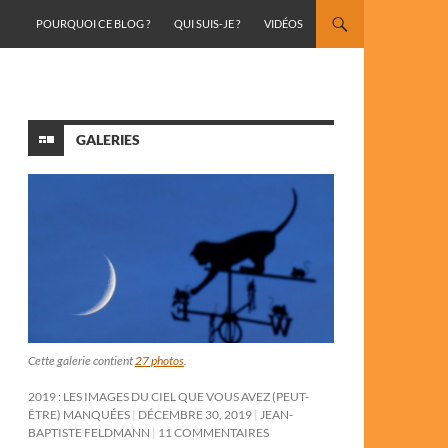
ALLER AU CONTENU
POURQUOI CE BLOG ?
QUI SUIS-JE ?
VIDÉOS
GALERIES
Cette galerie contient
27 photos
.
2019 : LES IMAGES DU CIEL QUE VOUS AVEZ (PEUT-
ÊTRE) MANQUÉES
DÉCEMBRE 30, 2019
JEAN-
BAPTISTE FELDMANN
11 COMMENTAIRES