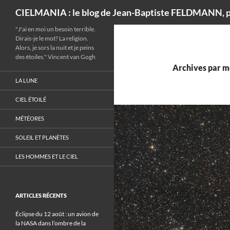
Recherche
CIELMANIA : le blog de Jean-Baptiste FELDMANN, p
"J'ai en moi un besoin terrible.
Dirais-je le mot? La religion.
Alors, je sors la nuit et je peins
des étoiles." Vincent van Gogh
Archives par mo
LA LUNE
CIEL ÉTOILÉ
MÉTÉORES
SOLEIL ET PLANÈTES
LES HOMMES ET LE CIEL
ARTICLES RÉCENTS
Éclipse du 12 août : un avion de
la NASA dans l’ombre de la