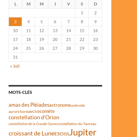
L
M
M
J
V
S
D
1
2
3
4
5
6
7
8
9
10
11
12
13
14
15
16
17
18
19
20
21
22
23
24
25
26
27
28
29
30
31
« Juil
MOTS-CLÉS
amas des Pléiades
astronome
astéroïde
comète
aurore boréale
Chili
constellation d'Orion
constellation du Taureau
constellation de la Grande Ourse
Jupiter
croissant de Lune
ESO
ISS