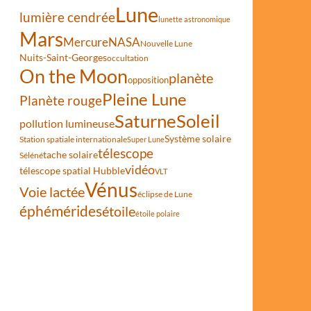
Lune
lumière cendrée
lunette astronomique
Mars
Mercure
NASA
Nouvelle Lune
Nuits-Saint-Georges
occultation
On the Moon
planète
opposition
Pleine Lune
Planète rouge
Saturne
Soleil
pollution lumineuse
Système solaire
Station spatiale internationale
Super Lune
télescope
tache solaire
Séléné
vidéo
télescope spatial Hubble
VLT
Vénus
Voie lactée
éclipse de Lune
éphémérides
étoile
étoile polaire