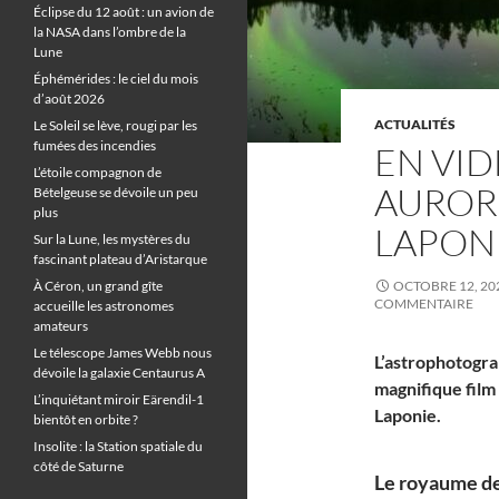
Éclipse du 12 août : un avion de
la NASA dans l’ombre de la
Lune
Éphémérides : le ciel du mois
d’août 2026
ACTUALITÉS
Le Soleil se lève, rougi par les
fumées des incendies
EN VID
L’étoile compagnon de
AUROR
Bételgeuse se dévoile un peu
plus
LAPON
Sur la Lune, les mystères du
fascinant plateau d’Aristarque
À Céron, un grand gîte
OCTOBRE 12, 20
COMMENTAIRE
accueille les astronomes
amateurs
Le télescope James Webb nous
L’astrophotogra
dévoile la galaxie Centaurus A
magnifique film
L’inquiétant miroir Eärendil-1
Laponie.
bientôt en orbite ?
Insolite : la Station spatiale du
côté de Saturne
Le royaume de