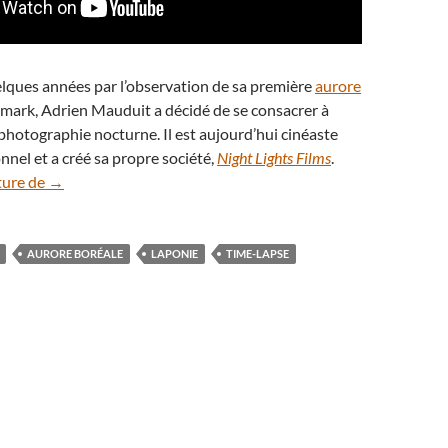
uelques années par l’observation de sa première
aurore
ark, Adrien Mauduit a décidé de se consacrer à
 photographie nocturne. Il est aujourd’hui cinéaste
nnel et a créé sa propre société,
Night Lights Films
.
En vidéo : somptueuses aurores automnales en Laponie
ture de
→
AURORE BORÉALE
LAPONIE
TIME-LAPSE