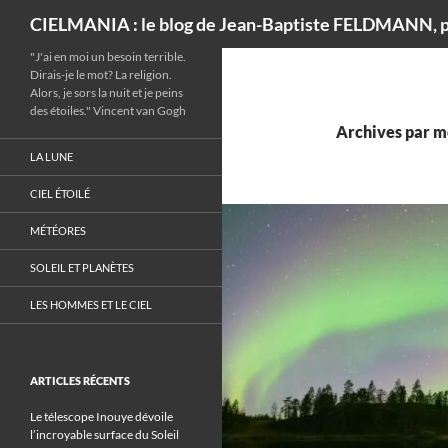
Recherche
CIELMANIA : le blog de Jean-Baptiste FELDMANN, p
"J'ai en moi un besoin terrible.
Dirais-je le mot? La religion.
Alors, je sors la nuit et je peins
des étoiles." Vincent van Gogh
Archives par mo
LA LUNE
CIEL ÉTOILÉ
MÉTÉORES
SOLEIL ET PLANÈTES
LES HOMMES ET LE CIEL
ARTICLES RÉCENTS
Le télescope Inouye dévoile
l’incroyable surface du Soleil