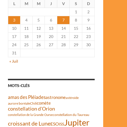
L
M
M
J
V
S
D
1
2
3
4
5
6
7
8
9
10
11
12
13
14
15
16
17
18
19
20
21
22
23
24
25
26
27
28
29
30
31
« Juil
MOTS-CLÉS
amas des Pléiades
astronome
astéroïde
comète
aurore boréale
Chili
constellation d'Orion
constellation du Taureau
constellation de la Grande Ourse
Jupiter
croissant de Lune
ESO
ISS