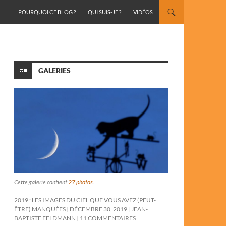
ALLER AU CONTENU
POURQUOI CE BLOG ?
QUI SUIS-JE ?
VIDÉOS
GALERIES
Cette galerie contient
27 photos
.
2019 : LES IMAGES DU CIEL QUE VOUS AVEZ (PEUT-
ÊTRE) MANQUÉES
DÉCEMBRE 30, 2019
JEAN-
BAPTISTE FELDMANN
11 COMMENTAIRES