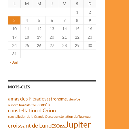
L
M
M
J
V
S
D
1
2
3
4
5
6
7
8
9
10
11
12
13
14
15
16
17
18
19
20
21
22
23
24
25
26
27
28
29
30
31
« Juil
MOTS-CLÉS
amas des Pléiades
astronome
astéroïde
comète
aurore boréale
Chili
constellation d'Orion
constellation du Taureau
constellation de la Grande Ourse
Jupiter
croissant de Lune
ESO
ISS