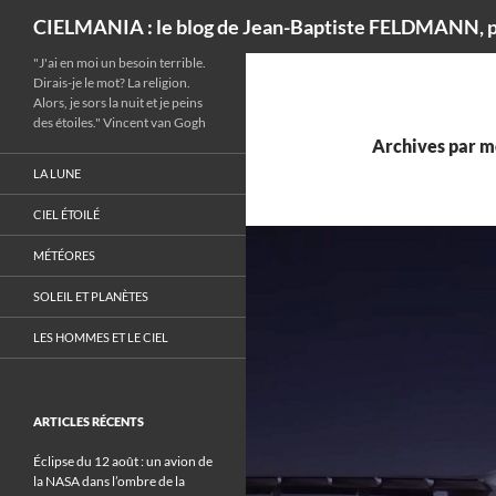
Recherche
CIELMANIA : le blog de Jean-Baptiste FELDMANN, p
"J'ai en moi un besoin terrible.
Dirais-je le mot? La religion.
Alors, je sors la nuit et je peins
des étoiles." Vincent van Gogh
Archives par m
LA LUNE
CIEL ÉTOILÉ
MÉTÉORES
SOLEIL ET PLANÈTES
LES HOMMES ET LE CIEL
ARTICLES RÉCENTS
Éclipse du 12 août : un avion de
la NASA dans l’ombre de la