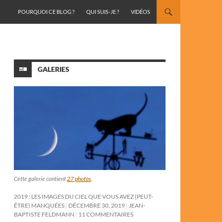
ALLER AU CONTENU
POURQUOI CE BLOG ?
QUI SUIS-JE ?
VIDÉOS
GALERIES
Cette galerie contient
27 photos
.
2019 : LES IMAGES DU CIEL QUE VOUS AVEZ (PEUT-
ÊTRE) MANQUÉES
DÉCEMBRE 30, 2019
JEAN-
BAPTISTE FELDMANN
11 COMMENTAIRES