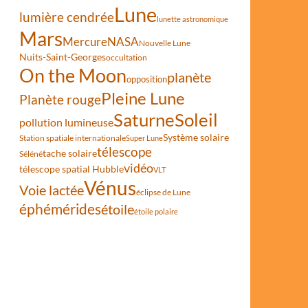
Lune
lumière cendrée
lunette astronomique
Mars
Mercure
NASA
Nouvelle Lune
Nuits-Saint-Georges
occultation
On the Moon
planète
opposition
Pleine Lune
t du JWST est arrivé à Houston
Planète rouge
Saturne
Soleil
pollution lumineuse
Système solaire
Station spatiale internationale
Super Lune
télescope
tache solaire
Séléné
vidéo
télescope spatial Hubble
VLT
Vénus
Voie lactée
éclipse de Lune
éphémérides
étoile
étoile polaire