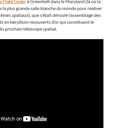
 Flight Center
à Greenbelt dans le Maryland (là où la
 la plus grande salle blanche du monde pour réaliser
stèmes spatiaux), que s’était déroulé l’assemblage des
s en béryllium recouverts d’or qui constituent le
 du prochain télescope spatial.