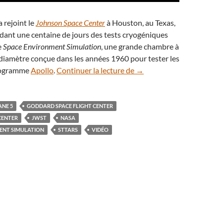
 rejoint le
Johnson Space Center
à Houston, au Texas,
dant une centaine de jours des tests cryogéniques
e
Space Environment Simulation
, une grande chambre à
diamètre conçue dans les années 1960 pour tester les
En vidéo : le miroir géan
rogramme
Apollo
.
Continuer la lecture de
→
ANE 5
GODDARD SPACE FLIGHT CENTER
CENTER
JWST
NASA
ENT SIMULATION
STTARS
VIDÉO