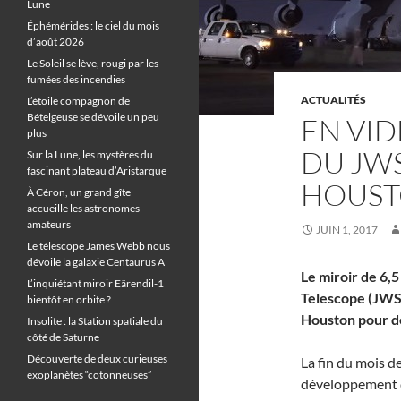
Lune
Éphémérides : le ciel du mois
d’août 2026
Le Soleil se lève, rougi par les
fumées des incendies
ACTUALITÉS
L’étoile compagnon de
Bételgeuse se dévoile un peu
EN VID
plus
DU JWS
Sur la Lune, les mystères du
fascinant plateau d’Aristarque
HOUS
À Céron, un grand gîte
accueille les astronomes
amateurs
JUIN 1, 2017
Le télescope James Webb nous
dévoile la galaxie Centaurus A
Le miroir de 6
L’inquiétant miroir Eärendil-1
Telescope (JWST
bientôt en orbite ?
Houston pour d
Insolite : la Station spatiale du
côté de Saturne
Découverte de deux curieuses
La fin du mois d
exoplanètes “cotonneuses”
développement