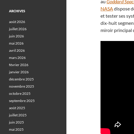
au
Goddard Space
NASA
dispose de
ARCHIVES
et tester ses sy
août 2026
dix-huit segment
juillet 2026
miroir principal
juin 2026
mai 2026
avril 2026
mars 2026
février 2026
janvier 2026
décembre 2025
novembre 2025
octobre 2025
septembre 2025
août 2025
juillet 2025
juin 2025
mai 2025