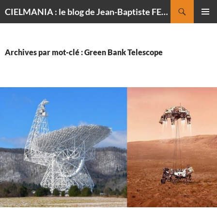
Recherche
CIELMANIA : le blog de Jean-Baptiste FELDMANN, photographe du ciel
ALLER
MENU
AU
PRINCI
CONTENU
Archives par mot-clé : Green Bank Telescope