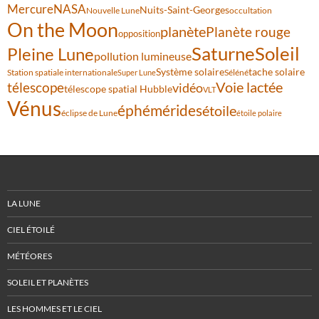
Mercure
NASA
Nuits-Saint-Georges
Nouvelle Lune
occultation
On the Moon
planète
Planète rouge
opposition
Saturne
Soleil
Pleine Lune
pollution lumineuse
Système solaire
tache solaire
Station spatiale internationale
Séléné
Super Lune
Voie lactée
télescope
vidéo
télescope spatial Hubble
VLT
Vénus
éphémérides
étoile
éclipse de Lune
étoile polaire
LA LUNE
CIEL ÉTOILÉ
MÉTÉORES
SOLEIL ET PLANÈTES
LES HOMMES ET LE CIEL