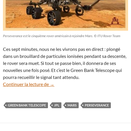
Perseverance est le cinquième rover américain à rejoindre Mars. © ITU Rover Team
Ces sept minutes, nous ne les vivrons pas en direct : plongé
dans un brouillard de particules ionisées pendant sa descente,
le rover sera muet. Si tout se passe bien, il donnera de ses
nouvelles une fois posé. Et c’est le Green Bank Telescope qui
pourra recueillir le signal tant attendu.
Le GBT va guetter le premier signal de P
Continuer la lecture de
→
GREEN BANK TELESCOPE
JPL
MARS
PERSEVERANCE