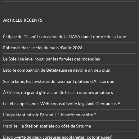
ARTICLES RÉCENTS
Éclipse du 12 août : un avion de la NASA dans l’ombre de la Lune
Éphémérides : le ciel du mois d’août 2026
Le Soleil se lève, rougi par les fumées des incendies
L’étoile compagnon de Bételgeuse se dévoile un peu plus
Sur la Lune, les mystères du fascinant plateau d’Aristarque
À Céron, un grand gîte accueille les astronomes amateurs
Le télescope James Webb nous dévoile la galaxie Centaurus A
L’inquiétant miroir Eärendil-1 bientôt en orbite ?
Insolite : la Station spatiale du côté de Saturne
Découverte de deux curieuses exoplanètes “cotonneuses”