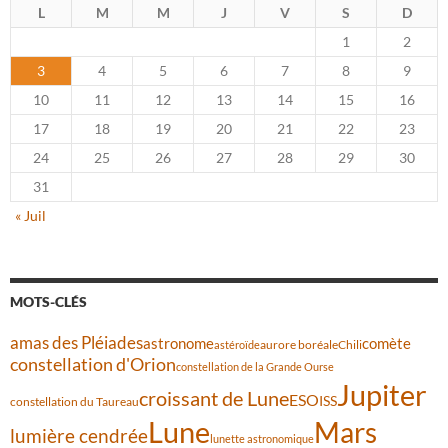
L
M
M
J
V
S
D
1
2
3
4
5
6
7
8
9
10
11
12
13
14
15
16
17
18
19
20
21
22
23
24
25
26
27
28
29
30
31
« Juil
MOTS-CLÉS
amas des Pléiades
comète
astronome
aurore boréale
astéroïde
Chili
constellation d'Orion
constellation de la Grande Ourse
Jupiter
croissant de Lune
ESO
ISS
constellation du Taureau
Lune
Mars
lumière cendrée
lunette astronomique