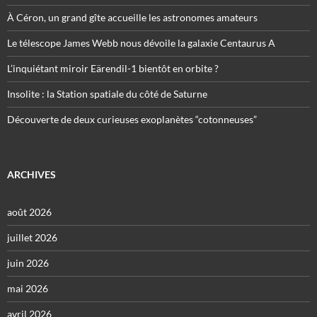
À Céron, un grand gîte accueille les astronomes amateurs
Le télescope James Webb nous dévoile la galaxie Centaurus A
L’inquiétant miroir Eärendil-1 bientôt en orbite ?
Insolite : la Station spatiale du côté de Saturne
Découverte de deux curieuses exoplanètes “cotonneuses”
ARCHIVES
août 2026
juillet 2026
juin 2026
mai 2026
avril 2026