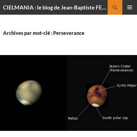
Recherche
CIELMANIA : le blog de Jean-Baptiste FELDMANN, photographe du ciel
ALLER
MENU
AU
PRINCI
CONTENU
Archives par mot-clé : Perseverance