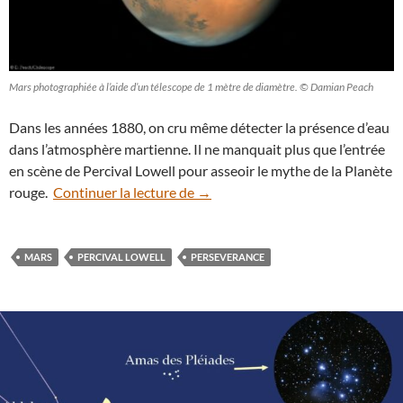
Mars photographiée à l’aide d’un télescope de 1 mètre de diamètre. © Damian Peach
Dans les années 1880, on cru même détecter la présence d’eau
dans l’atmosphère martienne. Il ne manquait plus que l’entrée
en scène de Percival Lowell pour asseoir le mythe de la Planète
De Lowell à Perseverance, la plan
rouge.
Continuer la lecture de
→
MARS
PERCIVAL LOWELL
PERSEVERANCE