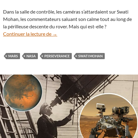
Dans la salle de contrôle, les caméras s’attardaient sur Swati
Mohan, les commentateurs saluant son calme tout au long de
la périlleuse descente du rover. Mais qui est-elle ?
Swati Mohan, pilote de sondes interplan
Continuer la lecture de
→
MARS
NASA
PERSEVERANCE
SWATI MOHAN