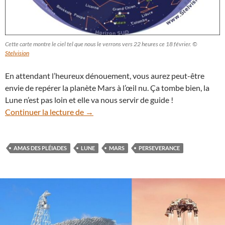
Cette carte montre le ciel tel que nous le verrons vers 22 heures ce 18 février. ©
Stelvision
En attendant l’heureux dénouement, vous aurez peut-être
envie de repérer la planète Mars à l’œil nu. Ça tombe bien, la
Lune n’est pas loin et elle va nous servir de guide !
Arrivée de Perseverance : où se trouve Mar
Continuer la lecture de
→
AMAS DES PLÉIADES
LUNE
MARS
PERSEVERANCE