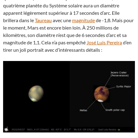
quatrième planète du Système solaire aura un diamètre
apparent légèrement supérieur à 17 secondes d’arc. Elle
brillera dans le
Taureau
avec une
magnitude
de -1,8. Mais pour
le moment, Mars est encore bien loin. À 250 millions de
kilomètres, son diamètre n’est que de 6 secondes d’arc et sa
magnitude de 1,1. Cela n’a pas empêché
José Luis Pereira
d’en
tirer un joli portrait avec d’intéressants détails :