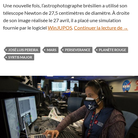
Une nouvelle fois, l’astrophotographe brésilien a utilisé son
télescope Newton de 27,5 centimètres de diamètre. À droite
de son image réalisée le 27 avril, il a placé une simulation
Premier
fournie par le logiciel
WinJUPOS
.
Continuer la lecture de
→
JOSÉ LUIS PEREIRA
MARS
PERSEVERANCE
PLANÈTE ROUGE
SYRTIS MAJOR