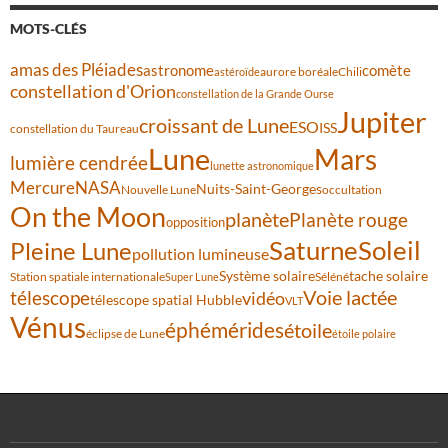
MOTS-CLÉS
amas des Pléiades
comète
astronome
aurore boréale
astéroïde
Chili
constellation d'Orion
constellation de la Grande Ourse
Jupiter
croissant de Lune
ESO
ISS
constellation du Taureau
Lune
Mars
lumière cendrée
lunette astronomique
Mercure
NASA
Nuits-Saint-Georges
Nouvelle Lune
occultation
On the Moon
planète
Planète rouge
opposition
Saturne
Soleil
Pleine Lune
pollution lumineuse
Système solaire
tache solaire
Station spatiale internationale
Séléné
Super Lune
Voie lactée
télescope
vidéo
télescope spatial Hubble
VLT
Vénus
éphémérides
étoile
éclipse de Lune
étoile polaire