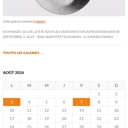
Cette galerie contient
9 photos
.
EN IMAGES : LE CIEL D’ÉTÉ SOUS LES CRAYONS D’UN ASTRODESSINATEUR
SEPTEMBRE 3, 2019
JEAN-BAPTISTE FELDMANN
2 COMMENTAIRES
TOUTES LES GALERIES
→
AOÛT 2026
L
M
M
J
V
S
D
1
2
3
4
5
6
7
8
9
10
11
12
13
14
15
16
17
18
19
20
21
22
23
24
25
26
27
28
29
30