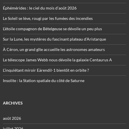
Éphémérides : le ciel du mois d’août 2026
Le Soleil se lève, rougi par les fumées des incendies
L’étoile compagnon de Bételgeuse se dévoile un peu plus
Sur la Lune, les mystères du fascinant plateau d’Aristarque
À Céron, un grand gîte accueille les astronomes amateurs
Le télescope James Webb nous dévoile la galaxie Centaurus A
L’inquiétant miroir Eärendil-1 bientôt en orbite ?
Insolite : la Station spatiale du côté de Saturne
ARCHIVES
août 2026
juillet 2026