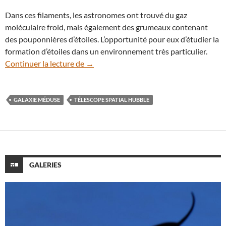
Dans ces filaments, les astronomes ont trouvé du gaz
moléculaire froid, mais également des grumeaux contenant
des pouponnières d’étoiles. L’opportunité pour eux d’étudier la
formation d’étoiles dans un environnement très particulier.
Hubble photographie une galaxie médus
Continuer la lecture de
→
GALAXIE MÉDUSE
TÉLESCOPE SPATIAL HUBBLE
GALERIES