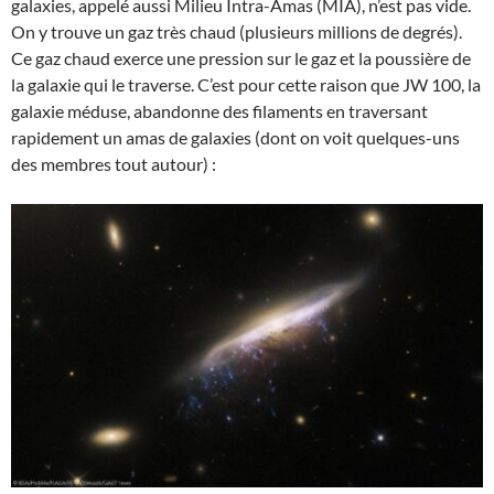
galaxies, appelé aussi Milieu Intra-Amas (MIA), n’est pas vide.
On y trouve un gaz très chaud (plusieurs millions de degrés).
Ce gaz chaud exerce une pression sur le gaz et la poussière de
la galaxie qui le traverse. C’est pour cette raison que JW 100, la
galaxie méduse, abandonne des filaments en traversant
rapidement un amas de galaxies (dont on voit quelques-uns
des membres tout autour) :