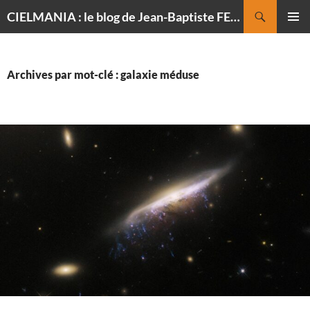
Recherche
CIELMANIA : le blog de Jean-Baptiste FELDMANN, photographe du ciel
ALLER
MENU
AU
PRINCI
CONTENU
Archives par mot-clé : galaxie méduse