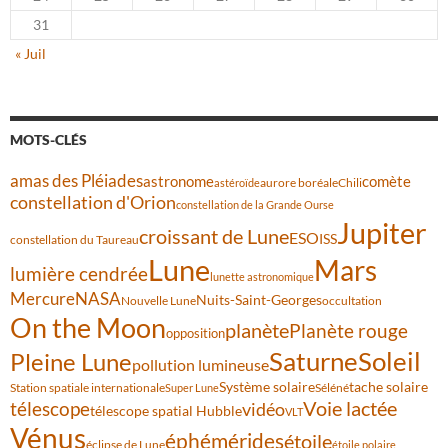
31
« Juil
MOTS-CLÉS
amas des Pléiades
comète
astronome
aurore boréale
astéroïde
Chili
constellation d'Orion
constellation de la Grande Ourse
Jupiter
croissant de Lune
ESO
ISS
constellation du Taureau
Lune
Mars
lumière cendrée
lunette astronomique
Mercure
NASA
Nuits-Saint-Georges
Nouvelle Lune
occultation
On the Moon
planète
Planète rouge
opposition
Saturne
Soleil
Pleine Lune
pollution lumineuse
Système solaire
tache solaire
Station spatiale internationale
Séléné
Super Lune
Voie lactée
télescope
vidéo
télescope spatial Hubble
VLT
Vénus
éphémérides
étoile
éclipse de Lune
étoile polaire