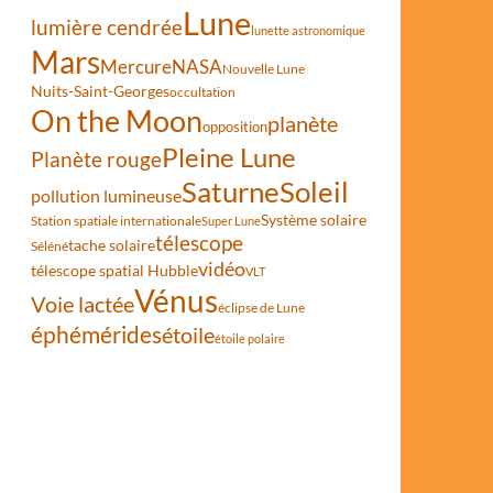
Lune
lumière cendrée
lunette astronomique
Mars
Mercure
NASA
Nouvelle Lune
Nuits-Saint-Georges
occultation
On the Moon
planète
opposition
Pleine Lune
Planète rouge
Saturne
Soleil
pollution lumineuse
Système solaire
Station spatiale internationale
Super Lune
télescope
tache solaire
Séléné
vidéo
télescope spatial Hubble
VLT
Vénus
Voie lactée
éclipse de Lune
éphémérides
étoile
étoile polaire