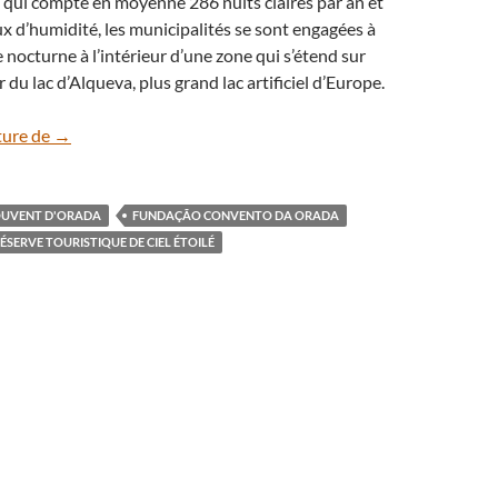
 qui compte en moyenne 286 nuits claires par an et
aux d’humidité, les municipalités se sont engagées à
ge nocturne à l’intérieur d’une zone qui s’étend sur
du lac d’Alqueva, plus grand lac artificiel d’Europe.
Au Portugal, le couvent d’Orada sous la Voie lactée
ture de
→
UVENT D'ORADA
FUNDAÇÃO CONVENTO DA ORADA
ÉSERVE TOURISTIQUE DE CIEL ÉTOILÉ