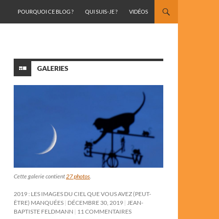
ALLER AU CONTENU
POURQUOI CE BLOG ?
QUI SUIS-JE ?
VIDÉOS
GALERIES
Cette galerie contient
27 photos
.
2019 : LES IMAGES DU CIEL QUE VOUS AVEZ (PEUT-
ÊTRE) MANQUÉES
DÉCEMBRE 30, 2019
JEAN-
BAPTISTE FELDMANN
11 COMMENTAIRES