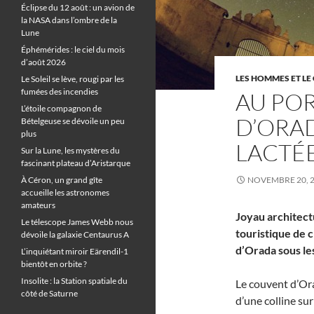
Éclipse du 12 août : un avion de
la NASA dans l’ombre de la
Lune
Éphémérides : le ciel du mois
d’août 2026
LES HOMMES ET LE 
Le Soleil se lève, rougi par les
fumées des incendies
AU PO
L’étoile compagnon de
D’ORAD
Bételgeuse se dévoile un peu
plus
LACTÉ
Sur la Lune, les mystères du
fascinant plateau d’Aristarque
À Céron, un grand gîte
NOVEMBRE 20, 
accueille les astronomes
amateurs
Joyau architect
Le télescope James Webb nous
touristique de c
dévoile la galaxie Centaurus A
d’Orada sous les
L’inquiétant miroir Eärendil-1
bientôt en orbite ?
Insolite : la Station spatiale du
Le couvent d’Ora
côté de Saturne
d’une colline sur