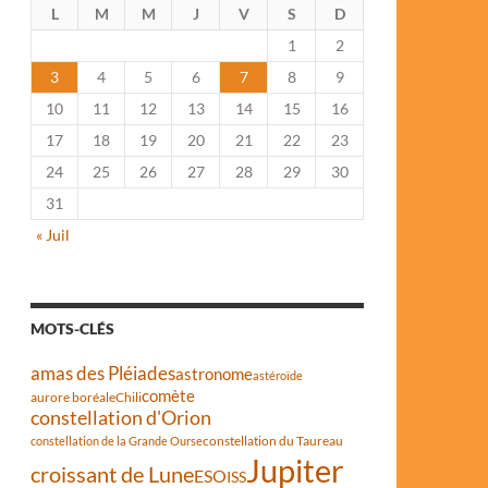
L
M
M
J
V
S
D
1
2
3
4
5
6
7
8
9
10
11
12
13
14
15
16
17
18
19
20
21
22
23
24
25
26
27
28
29
30
31
« Juil
MOTS-CLÉS
amas des Pléiades
astronome
astéroïde
comète
aurore boréale
Chili
constellation d'Orion
constellation du Taureau
constellation de la Grande Ourse
Jupiter
croissant de Lune
ESO
ISS