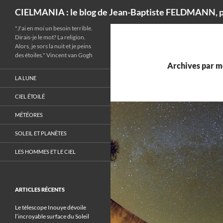
Recherche
CIELMANIA : le blog de Jean-Baptiste FELDMANN, p
"J'ai en moi un besoin terrible.
Dirais-je le mot? La religion.
Alors, je sors la nuit et je peins
des étoiles." Vincent van Gogh
Archives par m
LA LUNE
CIEL ÉTOILÉ
MÉTÉORES
SOLEIL ET PLANÈTES
LES HOMMES ET LE CIEL
ARTICLES RÉCENTS
Le télescope Inouye dévoile
l’incroyable surface du Soleil