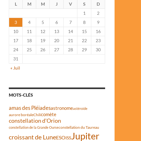
L
M
M
J
V
S
D
1
2
3
4
5
6
7
8
9
10
11
12
13
14
15
16
17
18
19
20
21
22
23
24
25
26
27
28
29
30
31
« Juil
MOTS-CLÉS
amas des Pléiades
astronome
astéroïde
comète
aurore boréale
Chili
constellation d'Orion
constellation du Taureau
constellation de la Grande Ourse
Jupiter
croissant de Lune
ESO
ISS