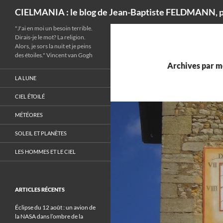
Recherche
CIELMANIA : le blog de Jean-Baptiste FELDMANN, p
"J'ai en moi un besoin terrible.
Dirais-je le mot? La religion.
Alors, je sors la nuit et je peins
des étoiles." Vincent van Gogh
Archives par mo
LA LUNE
CIEL ÉTOILÉ
MÉTÉORES
SOLEIL ET PLANÈTES
LES HOMMES ET LE CIEL
ARTICLES RÉCENTS
Éclipse du 12 août : un avion de
la NASA dans l’ombre de la