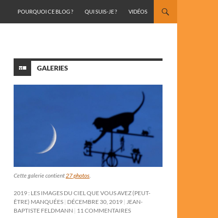
ALLER AU CONTENU
POURQUOI CE BLOG ?
QUI SUIS-JE ?
VIDÉOS
GALERIES
Cette galerie contient
27 photos
.
2019 : LES IMAGES DU CIEL QUE VOUS AVEZ (PEUT-
ÊTRE) MANQUÉES
DÉCEMBRE 30, 2019
JEAN-
BAPTISTE FELDMANN
11 COMMENTAIRES