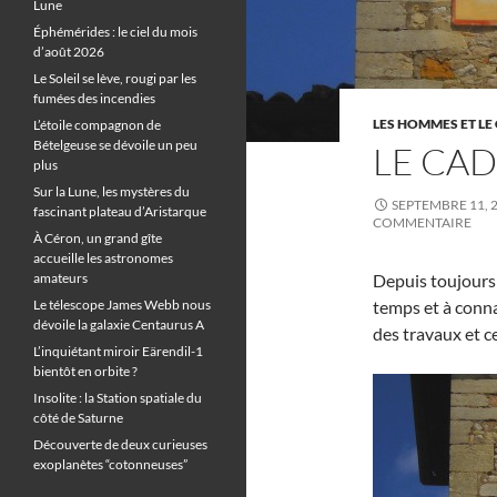
Lune
Éphémérides : le ciel du mois
d’août 2026
Le Soleil se lève, rougi par les
fumées des incendies
LES HOMMES ET LE 
L’étoile compagnon de
Bételgeuse se dévoile un peu
LE CAD
plus
Sur la Lune, les mystères du
SEPTEMBRE 11, 
fascinant plateau d’Aristarque
COMMENTAIRE
À Céron, un grand gîte
accueille les astronomes
amateurs
Depuis toujours
Le télescope James Webb nous
temps et à conna
dévoile la galaxie Centaurus A
des travaux et c
L’inquiétant miroir Eärendil-1
bientôt en orbite ?
Insolite : la Station spatiale du
côté de Saturne
Découverte de deux curieuses
exoplanètes “cotonneuses”