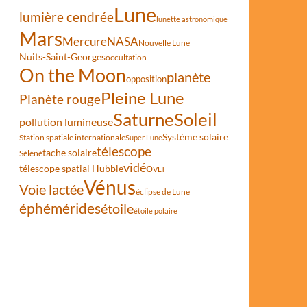
Lune
lumière cendrée
lunette astronomique
Mars
Mercure
NASA
Nouvelle Lune
Nuits-Saint-Georges
occultation
On the Moon
planète
opposition
Pleine Lune
Planète rouge
Saturne
Soleil
pollution lumineuse
Système solaire
Station spatiale internationale
Super Lune
télescope
tache solaire
Séléné
vidéo
télescope spatial Hubble
VLT
Vénus
Voie lactée
éclipse de Lune
éphémérides
étoile
étoile polaire