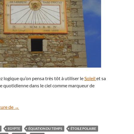
ez logique qu’on pensa très tôt à utiliser le
Soleil
et sa
e quotidienne dans le ciel comme marqueur de
Le cadran solaire
ture de
→
EGYPTE
ÉQUATION DU TEMPS
ÉTOILE POLAIRE