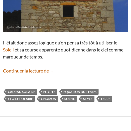
Il était donc assez logique qu’on pensa très tôt à utiliser le
Soleil
et sa course apparente quotidienne dans le ciel comme
marqueur de temps.
Le cadran solaire
Continuer la lecture de
→
CADRAN SOLAIRE
EGYPTE
ÉQUATION DU TEMPS
ÉTOILE POLAIRE
GNOMON
SOLEIL
STYLE
TERRE