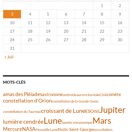
1
2
3
4
5
6
7
8
9
10
11
12
13
14
15
16
17
18
19
20
21
22
23
24
25
26
27
28
29
30
31
« Juil
MOTS-CLÉS
amas des Pléiades
comète
astronome
aurore boréale
astéroïde
Chili
constellation d'Orion
constellation de la Grande Ourse
Jupiter
croissant de Lune
ESO
ISS
constellation du Taureau
Lune
Mars
lumière cendrée
lunette astronomique
Mercure
NASA
Nuits-Saint-Georges
Nouvelle Lune
occultation