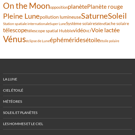
On the Moon
planète
Planète rouge
opposition
Saturne
Soleil
Pleine Lune
pollution lumineuse
Système solaire
tache solaire
Station spatiale internationale
Séléné
Super Lune
Voie lactée
télescope
vidéo
télescope spatial Hubble
VLT
Vénus
éphémérides
étoile
éclipse de Lune
étoile polaire
LA LUNE
CIEL ÉTOILÉ
MÉTÉORES
SOLEIL ET PLANÈTES
LES HOMMES ET LE CIEL