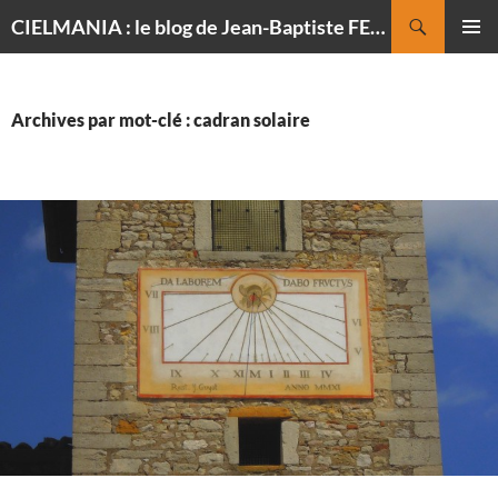
Recherche
CIELMANIA : le blog de Jean-Baptiste FELDMANN, photographe du ciel
ALLER
MENU
AU
PRINCI
CONTENU
Archives par mot-clé : cadran solaire