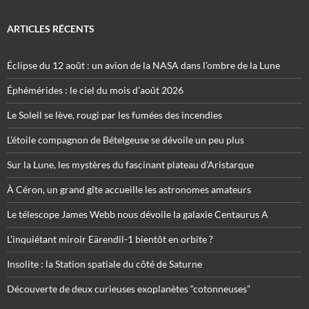
ARTICLES RÉCENTS
Éclipse du 12 août : un avion de la NASA dans l’ombre de la Lune
Éphémérides : le ciel du mois d’août 2026
Le Soleil se lève, rougi par les fumées des incendies
L’étoile compagnon de Bételgeuse se dévoile un peu plus
Sur la Lune, les mystères du fascinant plateau d’Aristarque
À Céron, un grand gîte accueille les astronomes amateurs
Le télescope James Webb nous dévoile la galaxie Centaurus A
L’inquiétant miroir Eärendil-1 bientôt en orbite ?
Insolite : la Station spatiale du côté de Saturne
Découverte de deux curieuses exoplanètes “cotonneuses”