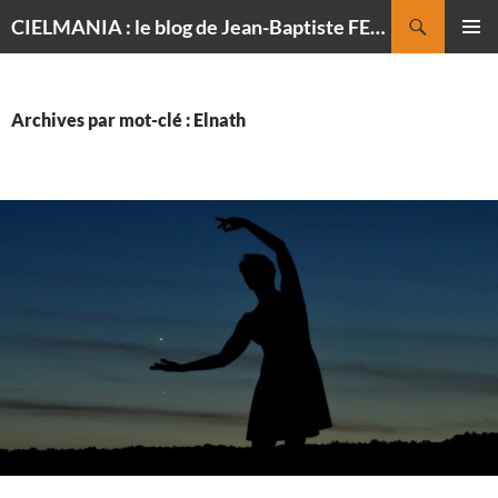
Recherche
CIELMANIA : le blog de Jean-Baptiste FELDMANN, photographe du ciel
ALLER
MENU
AU
PRINCI
CONTENU
Archives par mot-clé : Elnath