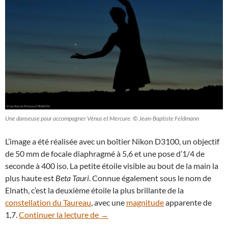
Une danseuse pour accompagner Vénus et Mercure. © Jean-Baptiste Feldmann
L’image a été réalisée avec un boîtier Nikon D3100, un objectif
de 50 mm de focale diaphragmé à 5,6 et une pose d’1/4 de
seconde à 400 iso. La petite étoile visible au bout de la main la
plus haute est
Beta Tauri
. Connue également sous le nom de
Elnath, c’est la deuxième étoile la plus brillante de la
constellation du Taureau
, avec une
magnitude
apparente de
Une danseuse aux côtés des planète
1,7.
Continuer la lecture de
→