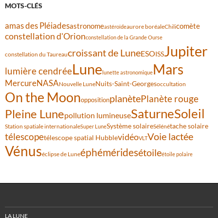
MOTS-CLÉS
amas des Pléiades
comète
astronome
aurore boréale
astéroïde
Chili
constellation d'Orion
constellation de la Grande Ourse
Jupiter
croissant de Lune
ESO
ISS
constellation du Taureau
Lune
Mars
lumière cendrée
lunette astronomique
Mercure
NASA
Nuits-Saint-Georges
Nouvelle Lune
occultation
On the Moon
planète
Planète rouge
opposition
Saturne
Soleil
Pleine Lune
pollution lumineuse
Système solaire
tache solaire
Station spatiale internationale
Séléné
Super Lune
Voie lactée
télescope
vidéo
télescope spatial Hubble
VLT
Vénus
éphémérides
étoile
éclipse de Lune
étoile polaire
LA LUNE