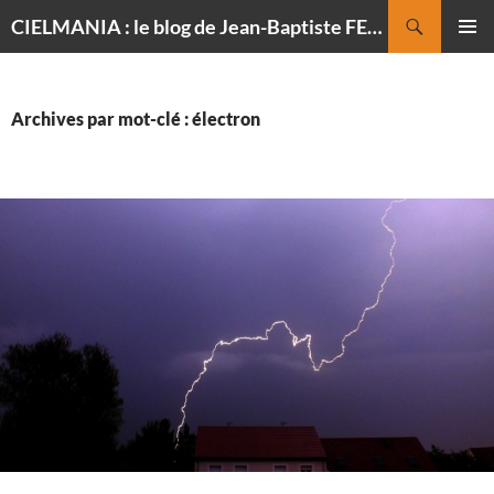
Recherche
CIELMANIA : le blog de Jean-Baptiste FELDMANN, photographe du ciel
ALLER
MENU
AU
PRINCI
CONTENU
Archives par mot-clé : électron