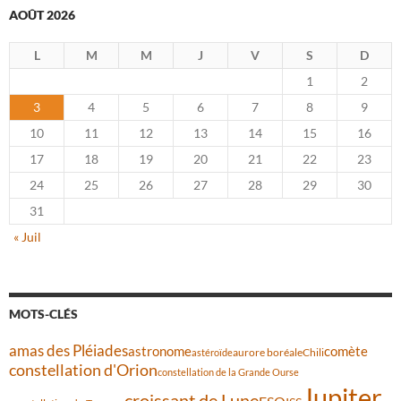
AOÛT 2026
L
M
M
J
V
S
D
1
2
3
4
5
6
7
8
9
10
11
12
13
14
15
16
17
18
19
20
21
22
23
24
25
26
27
28
29
30
31
« Juil
MOTS-CLÉS
amas des Pléiades
comète
astronome
aurore boréale
astéroïde
Chili
constellation d'Orion
constellation de la Grande Ourse
Jupiter
croissant de Lune