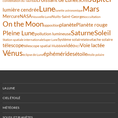
ESO
ISS
constellation du Taureau
Lune
Mars
lumière cendrée
lunette astronomique
Mercure
NASA
Nuits-Saint-Georges
Nouvelle Lune
occultation
On the Moon
planète
Planète rouge
opposition
Saturne
Soleil
Pleine Lune
pollution lumineuse
Système solaire
tache solaire
Station spatiale internationale
Séléné
Super Lune
Voie lactée
télescope
vidéo
télescope spatial Hubble
VLT
Vénus
éphémérides
étoile
éclipse de Lune
étoile polaire
LA LUNE
CIEL ÉTOILÉ
MÉTÉORES
SOLEIL ET PLANÈTES