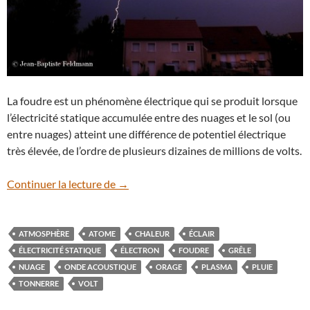
La foudre est un phénomène électrique qui se produit lorsque
l’électricité statique accumulée entre des nuages et le sol (ou
entre nuages) atteint une différence de potentiel électrique
très élevée, de l’ordre de plusieurs dizaines de millions de volts.
Coup de foudre
Continuer la lecture de
→
ATMOSPHÈRE
ATOME
CHALEUR
ÉCLAIR
ÉLECTRICITÉ STATIQUE
ÉLECTRON
FOUDRE
GRÊLE
NUAGE
ONDE ACOUSTIQUE
ORAGE
PLASMA
PLUIE
TONNERRE
VOLT