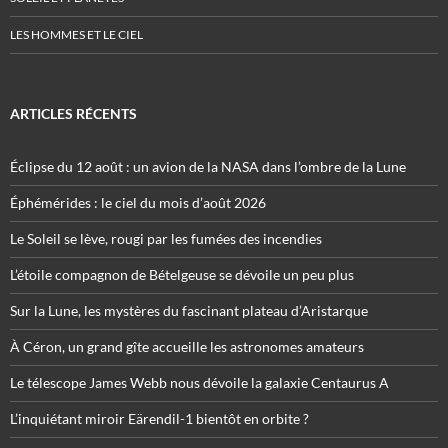
LES HOMMES ET LE CIEL
ARTICLES RÉCENTS
Éclipse du 12 août : un avion de la NASA dans l’ombre de la Lune
Éphémérides : le ciel du mois d’août 2026
Le Soleil se lève, rougi par les fumées des incendies
L’étoile compagnon de Bételgeuse se dévoile un peu plus
Sur la Lune, les mystères du fascinant plateau d’Aristarque
À Céron, un grand gîte accueille les astronomes amateurs
Le télescope James Webb nous dévoile la galaxie Centaurus A
L’inquiétant miroir Eärendil-1 bientôt en orbite ?