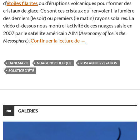
d’
étoiles filantes
ou d’éruptions volcaniques pour former des
cristaux de glace. Ce sont ces cristaux qui renvoient la lumière
des derniers (le soir) ou premiers (le matin) rayons solaires. La
vidéo ci-dessus nous montre l’activité de ces nuages saisie en
2007 par le satellite américain AIM (
Aeronomy of Ice in the
Les nuages noctiluques s’inv
Mesosphere
).
Continuer la lecture de
→
DANEMARK
NUAGE NOCTILUQUE
RUSLAN MERZLYAKOV
SOLSTICE D'ÉTÉ
GALERIES