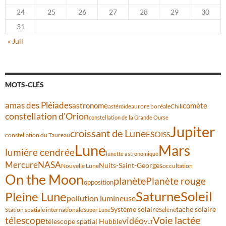
24
25
26
27
28
29
30
31
« Juil
MOTS-CLÉS
amas des Pléiades
comète
astronome
aurore boréale
astéroïde
Chili
constellation d'Orion
constellation de la Grande Ourse
Jupiter
croissant de Lune
ESO
ISS
constellation du Taureau
Lune
Mars
lumière cendrée
lunette astronomique
Mercure
NASA
Nuits-Saint-Georges
Nouvelle Lune
occultation
On the Moon
planète
Planète rouge
opposition
Saturne
Soleil
Pleine Lune
pollution lumineuse
Système solaire
tache solaire
Station spatiale internationale
Séléné
Super Lune
Voie lactée
télescope
vidéo
télescope spatial Hubble
VLT