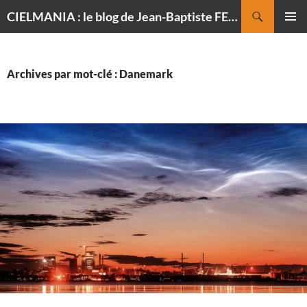
Recherche
CIELMANIA : le blog de Jean-Baptiste FELDMANN, photographe du ciel
ALLER
MENU
AU
PRINCI
CONTENU
Archives par mot-clé : Danemark