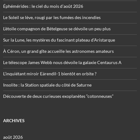
Éphémérides : le ciel du mois d’août 2026
Le Soleil se lève, rougi par les fumées des incendies
L’étoile compagnon de Bételgeuse se dévoile un peu plus
Sur la Lune, les mystères du fascinant plateau d’Aristarque
À Céron, un grand gîte accueille les astronomes amateurs
Le télescope James Webb nous dévoile la galaxie Centaurus A
L’inquiétant miroir Eärendil-1 bientôt en orbite ?
Insolite : la Station spatiale du côté de Saturne
Découverte de deux curieuses exoplanètes “cotonneuses”
ARCHIVES
août 2026