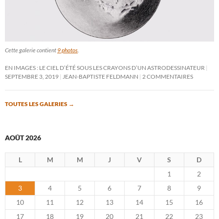
Cette galerie contient
9 photos
.
EN IMAGES : LE CIEL D’ÉTÉ SOUS LES CRAYONS D’UN ASTRODESSINATEUR
SEPTEMBRE 3, 2019
JEAN-BAPTISTE FELDMANN
2 COMMENTAIRES
TOUTES LES GALERIES
→
AOÛT 2026
L
M
M
J
V
S
D
1
2
3
4
5
6
7
8
9
10
11
12
13
14
15
16
17
18
19
20
21
22
23