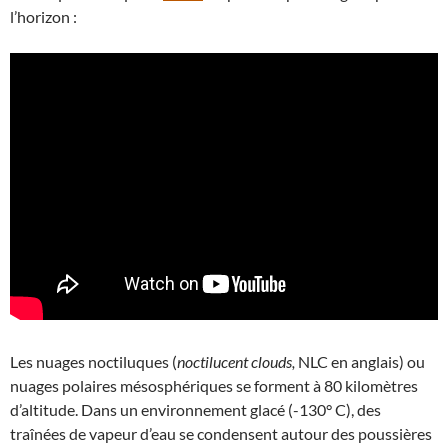
l’horizon :
Les nuages noctiluques (
noctilucent clouds,
NLC en anglais) ou
nuages polaires mésosphériques se forment à 80 kilomètres
d’altitude. Dans un environnement glacé (-130° C), des
traînées de vapeur d’eau se condensent autour des poussières