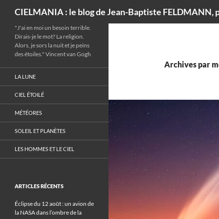
Recherche
CIELMANIA : le blog de Jean-Baptiste FELDMANN, p
"J'ai en moi un besoin terrible.
Dirais-je le mot? La religion.
Alors, je sors la nuit et je peins
des étoiles." Vincent van Gogh
Archives par mo
LA LUNE
CIEL ÉTOILÉ
MÉTÉORES
SOLEIL ET PLANÈTES
LES HOMMES ET LE CIEL
ARTICLES RÉCENTS
Éclipse du 12 août : un avion de
la NASA dans l’ombre de la