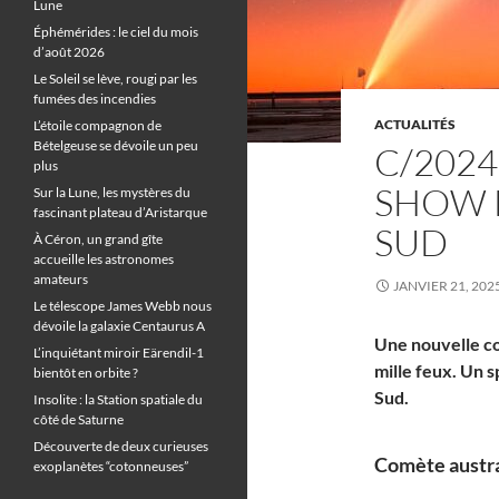
Lune
Éphémérides : le ciel du mois
d’août 2026
Le Soleil se lève, rougi par les
fumées des incendies
ACTUALITÉS
L’étoile compagnon de
Bételgeuse se dévoile un peu
C/2024
plus
SHOW 
Sur la Lune, les mystères du
fascinant plateau d’Aristarque
SUD
À Céron, un grand gîte
accueille les astronomes
amateurs
JANVIER 21, 202
Le télescope James Webb nous
dévoile la galaxie Centaurus A
Une nouvelle co
L’inquiétant miroir Eärendil-1
mille feux. Un 
bientôt en orbite ?
Sud.
Insolite : la Station spatiale du
côté de Saturne
Découverte de deux curieuses
Comète austra
exoplanètes “cotonneuses”