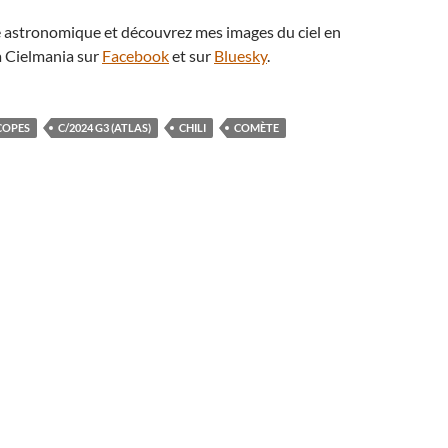
té astronomique et découvrez mes images du ciel en
 Cielmania sur
Facebook
et sur
Bluesky
.
COPES
C/2024 G3 (ATLAS)
CHILI
COMÈTE