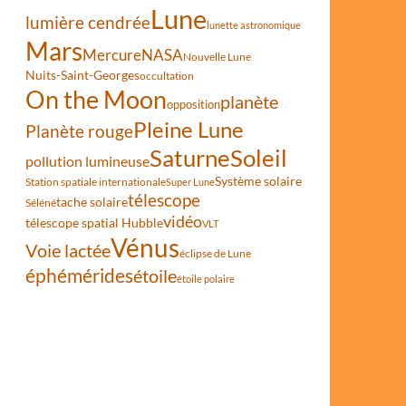
Lune
lumière cendrée
lunette astronomique
Mars
Mercure
NASA
Nouvelle Lune
Nuits-Saint-Georges
occultation
On the Moon
planète
opposition
Pleine Lune
Planète rouge
Saturne
Soleil
pollution lumineuse
Système solaire
Station spatiale internationale
Super Lune
télescope
tache solaire
Séléné
vidéo
télescope spatial Hubble
VLT
Vénus
Voie lactée
éclipse de Lune
éphémérides
étoile
étoile polaire