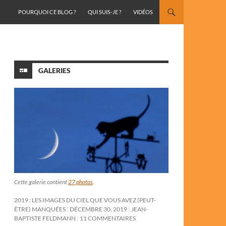
ALLER AU CONTENU
POURQUOI CE BLOG ?
QUI SUIS-JE ?
VIDÉOS
GALERIES
Cette galerie contient
27 photos
.
2019 : LES IMAGES DU CIEL QUE VOUS AVEZ (PEUT-
ÊTRE) MANQUÉES
DÉCEMBRE 30, 2019
JEAN-
BAPTISTE FELDMANN
11 COMMENTAIRES