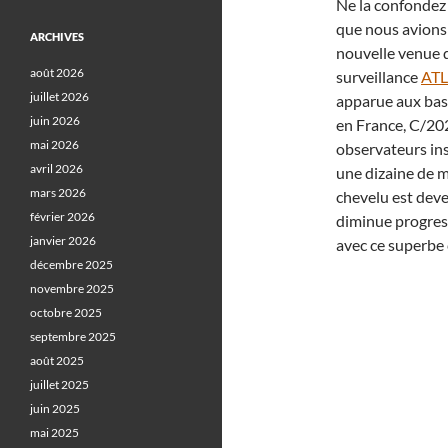
Ne la confondez
que nous avions 
ARCHIVES
nouvelle venue q
août 2026
surveillance
AT
juillet 2026
apparue aux bas
juin 2026
en France, C/202
mai 2026
observateurs ins
avril 2026
une dizaine de mi
mars 2026
chevelu est deven
février 2026
diminue progress
janvier 2026
avec ce superbe c
décembre 2025
novembre 2025
octobre 2025
septembre 2025
août 2025
juillet 2025
juin 2025
mai 2025