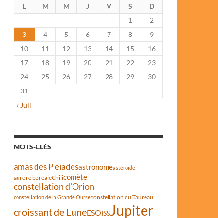
L
M
M
J
V
S
D
1
2
3
4
5
6
7
8
9
10
11
12
13
14
15
16
17
18
19
20
21
22
23
24
25
26
27
28
29
30
31
« Juil
MOTS-CLÉS
amas des Pléiades
astronome
astéroïde
comète
aurore boréale
Chili
constellation d'Orion
constellation du Taureau
constellation de la Grande Ourse
Jupiter
croissant de Lune
ESO
ISS