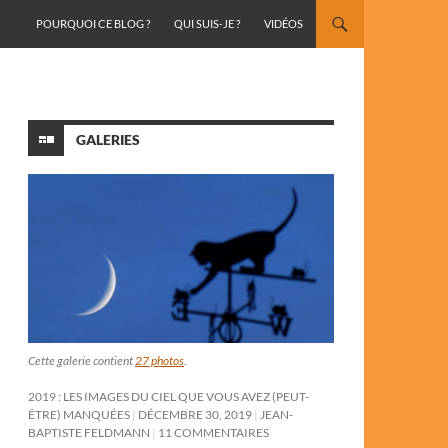
ALLER AU CONTENU
POURQUOI CE BLOG ?
QUI SUIS-JE ?
VIDÉOS
GALERIES
Cette galerie contient
27 photos
.
2019 : LES IMAGES DU CIEL QUE VOUS AVEZ (PEUT-
ÊTRE) MANQUÉES
DÉCEMBRE 30, 2019
JEAN-
BAPTISTE FELDMANN
11 COMMENTAIRES