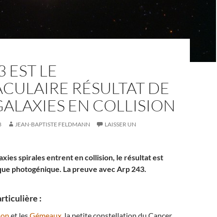
3 EST LE
CULAIRE RÉSULTAT DE
ALAXIES EN COLLISION
8
JEAN-BAPTISTE FELDMANN
LAISSER UN
ies spirales entrent en collision, le résultat est
que photogénique. La preuve avec Arp 243.
rticulière :
ion
et les
Gémeaux
, la petite constellation du Cancer