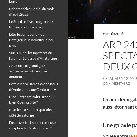
Lune
Éphémérides : le ciel du mois
d’août 2026
Le Soleil se lève, rougi par les
fumées des incendies
CIEL ÉTOILÉ
L’étoile compagnon de
Bételgeuse se dévoile un peu
ARP 24
plus
SPECTA
Sur la Lune, les mystères du
fascinant plateau d’Aristarque
DEUX G
À Céron, un grand gîte
accueille les astronomes
amateurs
JANVIER 22, 201
COMMENTAIRE
Le télescope James Webb nous
dévoile la galaxie Centaurus A
L’inquiétant miroir Eärendil-1
Quand deux galax
bientôt en orbite ?
aussi étonnant 
Insolite : la Station spatiale du
côté de Saturne
Découverte de deux curieuses
Une galaxie pa
exoplanètes “cotonneuses”
Située entre
le L