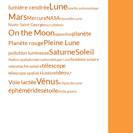
Lune
lumière cendrée
lunette astronomique
Mars
Mercure
NASA
Nouvelle Lune
Nuits-Saint-Georges
occultation
On the Moon
planète
opposition
llision
Pleine Lune
Planète rouge
Saturne
Soleil
pollution lumineuse
Système solaire
Station spatiale internationale
Super Lune
télescope
tache solaire
Séléné
vidéo
télescope spatial Hubble
VLT
Vénus
Voie lactée
éclipse de Lune
éphémérides
étoile
étoile polaire