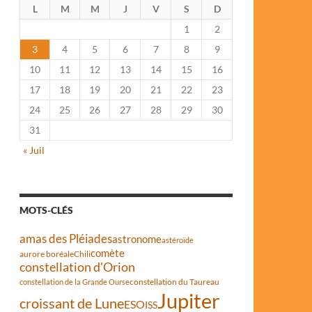
L
M
M
J
V
S
D
1
2
3
4
5
6
7
8
9
10
11
12
13
14
15
16
17
18
19
20
21
22
23
24
25
26
27
28
29
30
31
« Juil
MOTS-CLÉS
amas des Pléiades
astronome
astéroïde
comète
aurore boréale
Chili
constellation d'Orion
constellation du Taureau
constellation de la Grande Ourse
Jupiter
croissant de Lune
ESO
ISS