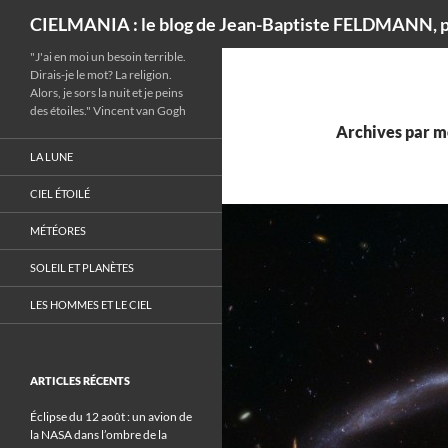
Recherche
CIELMANIA : le blog de Jean-Baptiste FELDMANN, p
"J'ai en moi un besoin terrible.
Dirais-je le mot? La religion.
Alors, je sors la nuit et je peins
des étoiles." Vincent van Gogh
Archives par mo
LA LUNE
CIEL ÉTOILÉ
MÉTÉORES
SOLEIL ET PLANÈTES
LES HOMMES ET LE CIEL
ARTICLES RÉCENTS
Éclipse du 12 août : un avion de
la NASA dans l’ombre de la