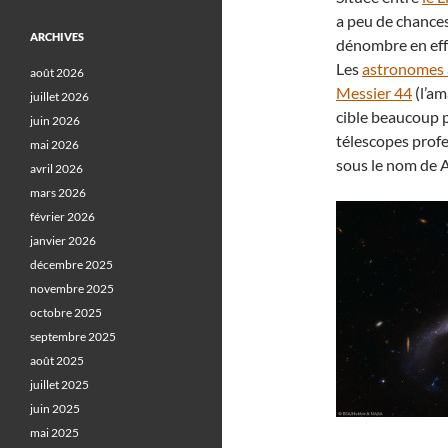
a peu de chances
ARCHIVES
dénombre en effe
Les
astronomes
août 2026
Messier 44
(l’am
juillet 2026
cible beaucoup p
juin 2026
télescopes profe
mai 2026
sous le nom de Ar
avril 2026
mars 2026
février 2026
janvier 2026
décembre 2025
novembre 2025
octobre 2025
septembre 2025
août 2025
juillet 2025
juin 2025
mai 2025