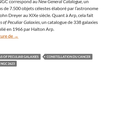
NGC correspond au
New General Catalogue
, un
us de 7.500 objets célestes élaboré par l’astronome
ohn Dreyer au XIXe siècle. Quant à Arp, cela fait
s of Peculiar Galaxies
, un catalogue de 338 galaxies
blié en 1966 par Halton Arp.
Arp 243 est le spectaculaire résultat de deux galaxies en co
ture de
→
S OF PECULIAR GALAXIES
CONSTELLATION DU CANCER
NGC 2623