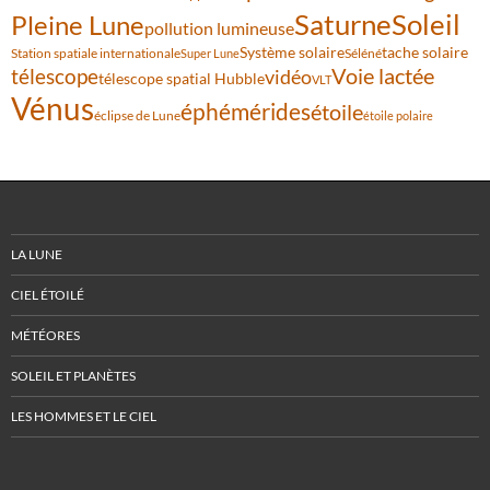
Saturne
Soleil
Pleine Lune
pollution lumineuse
Système solaire
tache solaire
Station spatiale internationale
Séléné
Super Lune
Voie lactée
télescope
vidéo
télescope spatial Hubble
VLT
Vénus
éphémérides
étoile
éclipse de Lune
étoile polaire
LA LUNE
CIEL ÉTOILÉ
MÉTÉORES
SOLEIL ET PLANÈTES
LES HOMMES ET LE CIEL