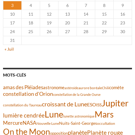
3
4
5
6
7
8
9
10
11
12
13
14
15
16
17
18
19
20
21
22
23
24
25
26
27
28
29
30
31
« Juil
MOTS-CLÉS
amas des Pléiades
comète
astronome
aurore boréale
astéroïde
Chili
constellation d'Orion
constellation de la Grande Ourse
Jupiter
croissant de Lune
ESO
ISS
constellation du Taureau
Lune
Mars
lumière cendrée
lunette astronomique
Mercure
NASA
Nuits-Saint-Georges
Nouvelle Lune
occultation
On the Moon
planète
Planète rouge
opposition