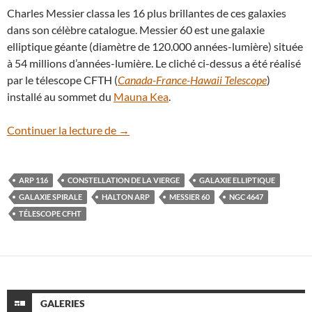
Charles Messier classa les 16 plus brillantes de ces galaxies
dans son célèbre catalogue. Messier 60 est une galaxie
elliptique géante (diamètre de 120.000 années-lumière) située
à 54 millions d’années-lumière. Le cliché ci-dessus a été réalisé
par le télescope CFTH (
Canada-France-Hawaii Telescope
)
installé au sommet du
Mauna Kea
.
Arp 116, un étrange couple de galaxies d
Continuer la lecture de
→
ARP 116
CONSTELLATION DE LA VIERGE
GALAXIE ELLIPTIQUE
GALAXIE SPIRALE
HALTON ARP
MESSIER 60
NGC 4647
TÉLESCOPE CFHT
GALERIES