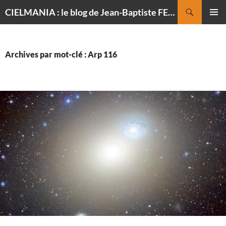
Recherche
CIELMANIA : le blog de Jean-Baptiste FELDMANN, photographe du ciel
ALLER
MENU
AU
PRINCI
CONTENU
Archives par mot-clé : Arp 116