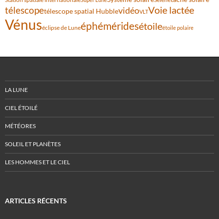
Voie lactée
télescope
vidéo
télescope spatial Hubble
VLT
Vénus
éphémérides
étoile
éclipse de Lune
étoile polaire
LA LUNE
CIEL ÉTOILÉ
MÉTÉORES
SOLEIL ET PLANÈTES
LES HOMMES ET LE CIEL
ARTICLES RÉCENTS