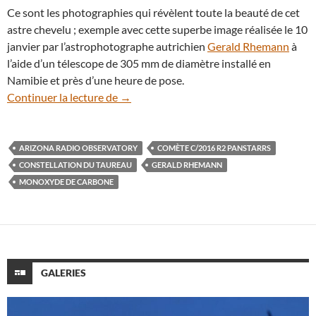
Ce sont les photographies qui révèlent toute la beauté de cet
astre chevelu ; exemple avec cette superbe image réalisée le 10
janvier par l’astrophotographe autrichien
Gerald Rhemann
à
l’aide d’un télescope de 305 mm de diamètre installé en
Namibie et près d’une heure de pose.
La comète C/2016 R2 Panstarrs de plus e
Continuer la lecture de
→
ARIZONA RADIO OBSERVATORY
COMÈTE C/2016 R2 PANSTARRS
CONSTELLATION DU TAUREAU
GERALD RHEMANN
MONOXYDE DE CARBONE
GALERIES