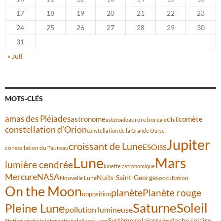
17
18
19
20
21
22
23
24
25
26
27
28
29
30
31
« Juil
MOTS-CLÉS
amas des Pléiades
comète
astronome
aurore boréale
astéroïde
Chili
constellation d'Orion
constellation de la Grande Ourse
Jupiter
croissant de Lune
ESO
ISS
constellation du Taureau
Lune
Mars
lumière cendrée
lunette astronomique
Mercure
NASA
Nuits-Saint-Georges
Nouvelle Lune
occultation
On the Moon
planète
Planète rouge
opposition
Saturne
Soleil
Pleine Lune
pollution lumineuse
Système solaire
tache solaire
Station spatiale internationale
Séléné
Super Lune