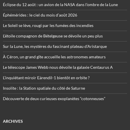
Éclipse du 12 août : un avion de la NASA dans l’ombre de la Lune
Éphémérides : le ciel du mois d’août 2026
Le Soleil se lève, rougi par les fumées des incendies
L’étoile compagnon de Bételgeuse se dévoile un peu plus
Sur la Lune, les mystères du fascinant plateau d’Aristarque
À Céron, un grand gîte accueille les astronomes amateurs
Le télescope James Webb nous dévoile la galaxie Centaurus A
L’inquiétant miroir Eärendil-1 bientôt en orbite ?
Insolite : la Station spatiale du côté de Saturne
Découverte de deux curieuses exoplanètes “cotonneuses”
ARCHIVES