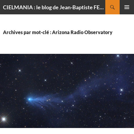
Recherche
CIELMANIA : le blog de Jean-Baptiste FELDMANN, photographe du ciel
ALLER
MENU
AU
PRINCI
CONTENU
Archives par mot-clé : Arizona Radio Observatory