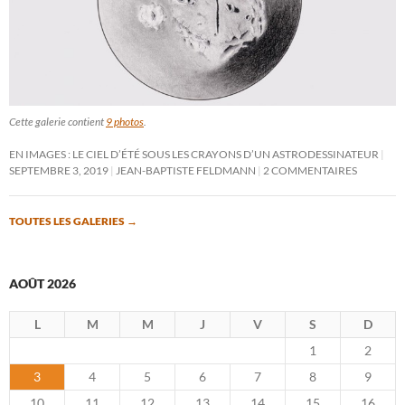
Cette galerie contient
9 photos
.
EN IMAGES : LE CIEL D’ÉTÉ SOUS LES CRAYONS D’UN ASTRODESSINATEUR
SEPTEMBRE 3, 2019
JEAN-BAPTISTE FELDMANN
2 COMMENTAIRES
TOUTES LES GALERIES
→
AOÛT 2026
L
M
M
J
V
S
D
1
2
3
4
5
6
7
8
9
10
11
12
13
14
15
16