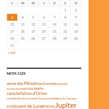
L
M
M
J
V
S
D
1
2
3
4
5
6
7
8
9
10
11
12
13
14
15
16
17
18
19
20
21
22
23
24
25
26
27
28
29
30
31
« Juil
MOTS-CLÉS
amas des Pléiades
astronome
astéroïde
comète
aurore boréale
Chili
constellation d'Orion
constellation du Taureau
constellation de la Grande Ourse
Jupiter
croissant de Lune
ESO
ISS