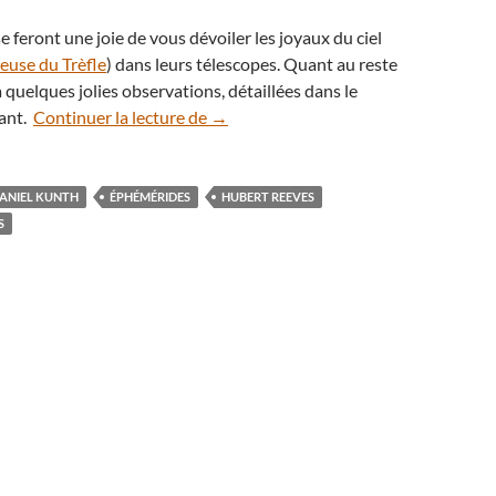
e feront une joie de vous dévoiler les joyaux du ciel
euse du Trèfle
) dans leurs télescopes. Quant au reste
ra quelques jolies observations, détaillées dans le
Éphémérides : le ciel du mois d’août 
vant.
Continuer la lecture de
→
ANIEL KUNTH
ÉPHÉMÉRIDES
HUBERT REEVES
S