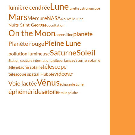
Lune
lumière cendrée
lunette astronomique
Mars
Mercure
NASA
Nouvelle Lune
Nuits-Saint-Georges
occultation
On the Moon
2025
planète
opposition
Pleine Lune
Planète rouge
Saturne
Soleil
pollution lumineuse
Système solaire
Station spatiale internationale
Super Lune
télescope
tache solaire
Séléné
vidéo
télescope spatial Hubble
VLT
Vénus
Voie lactée
éclipse de Lune
éphémérides
étoile
étoile polaire