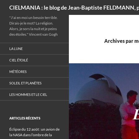
Recherche
CIELMANIA : le blog de Jean-Baptiste FELDMANN, p
"J'ai en moi un besoin terrible.
Dirais-je le mot? La religion.
Alors, je sors la nuit et je peins
des étoiles." Vincent van Gogh
Archives par mo
LA LUNE
CIEL ÉTOILÉ
MÉTÉORES
SOLEIL ET PLANÈTES
LES HOMMES ET LE CIEL
ARTICLES RÉCENTS
Éclipse du 12 août : un avion de
la NASA dans l’ombre de la