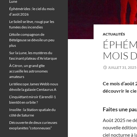
Lune
Éphémérides : le ciel du mois
d’août 2026
Le Soleil se lève, rougi par les
fumées des incendies
ACTUALITÉS
L’étoile compagnon de
Bételgeuse se dévoile un peu
ÉPHÉMÉ
plus
MOIS D
Sur la Lune, les mystères du
fascinant plateau d’Aristarque
À Céron, un grand gîte
JUILLET 31, 2025
accueille les astronomes
amateurs
Ce mois d’août 
Le télescope James Webb nous
dévoile la galaxie Centaurus A
découvrir le cie
L’inquiétant miroir Eärendil-1
bientôt en orbite ?
Faites une pau
Insolite : la Station spatiale du
côté de Saturne
Août 2025 ne dér
Découverte de deux curieuses
nouvelle édition
exoplanètes “cotonneuses”
ciel nocturne à 