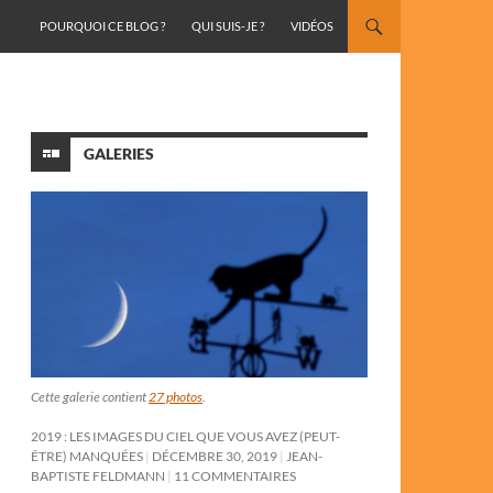
ALLER AU CONTENU
POURQUOI CE BLOG ?
QUI SUIS-JE ?
VIDÉOS
GALERIES
Cette galerie contient
27 photos
.
2019 : LES IMAGES DU CIEL QUE VOUS AVEZ (PEUT-
ÊTRE) MANQUÉES
DÉCEMBRE 30, 2019
JEAN-
BAPTISTE FELDMANN
11 COMMENTAIRES