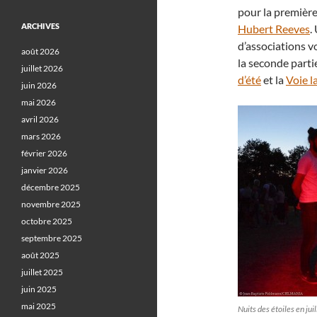
pour la première
ARCHIVES
Hubert Reeves
.
d’associations vo
août 2026
la seconde parti
juillet 2026
d’été
et la
Voie l
juin 2026
mai 2026
avril 2026
mars 2026
février 2026
janvier 2026
décembre 2025
novembre 2025
octobre 2025
septembre 2025
août 2025
juillet 2025
juin 2025
mai 2025
Nuits des étoiles en ju