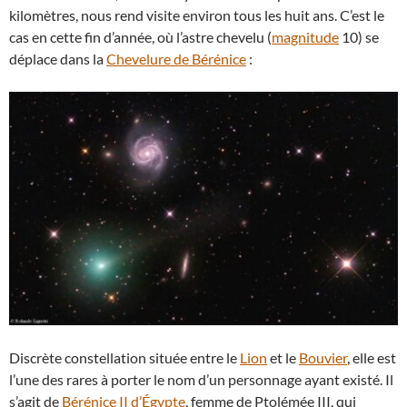
kilomètres, nous rend visite environ tous les huit ans. C’est le
cas en cette fin d’année, où l’astre chevelu (
magnitude
10) se
déplace dans la
Chevelure de Bérénice
:
Discrète constellation située entre le
Lion
et le
Bouvier
, elle est
l’une des rares à porter le nom d’un personnage ayant existé. Il
s’agit de
Bérénice II d’Égypte
, femme de Ptolémée III, qui