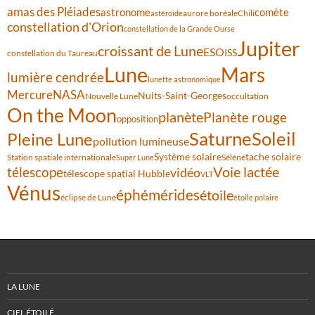
amas des Pléiades
comète
astronome
aurore boréale
astéroïde
Chili
constellation d'Orion
constellation de la Grande Ourse
Jupiter
croissant de Lune
ESO
ISS
constellation du Taureau
Lune
Mars
lumière cendrée
lunette astronomique
Mercure
NASA
Nuits-Saint-Georges
Nouvelle Lune
occultation
On the Moon
planète
Planète rouge
opposition
Saturne
Soleil
Pleine Lune
pollution lumineuse
Système solaire
tache solaire
Station spatiale internationale
Séléné
Super Lune
Voie lactée
télescope
vidéo
télescope spatial Hubble
VLT
Vénus
éphémérides
étoile
éclipse de Lune
étoile polaire
LA LUNE
CIEL ÉTOILÉ