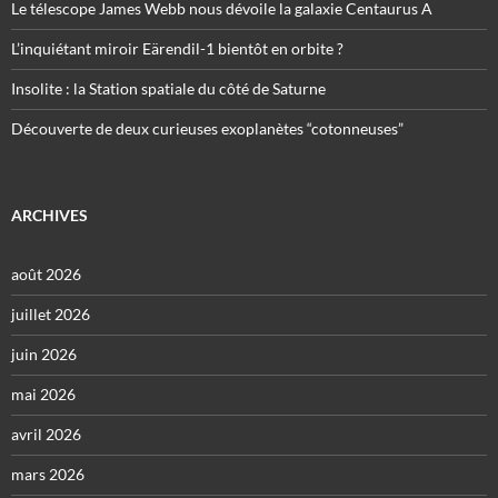
Le télescope James Webb nous dévoile la galaxie Centaurus A
L’inquiétant miroir Eärendil-1 bientôt en orbite ?
Insolite : la Station spatiale du côté de Saturne
Découverte de deux curieuses exoplanètes “cotonneuses”
ARCHIVES
août 2026
juillet 2026
juin 2026
mai 2026
avril 2026
mars 2026