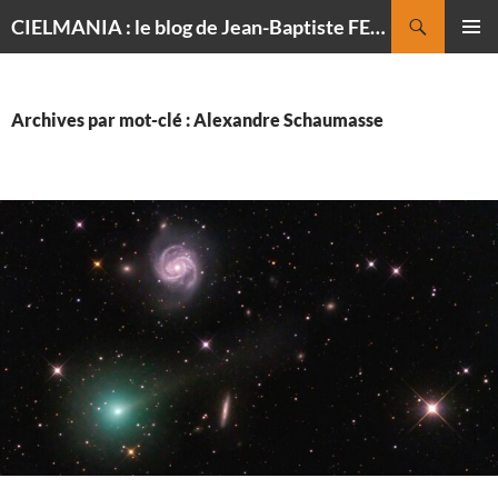
Recherche
CIELMANIA : le blog de Jean-Baptiste FELDMANN, photographe du ciel
ALLER
MENU
AU
PRINCI
CONTENU
Archives par mot-clé : Alexandre Schaumasse