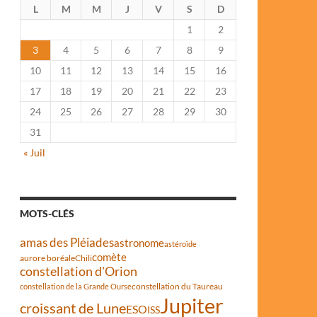
L
M
M
J
V
S
D
1
2
3
4
5
6
7
8
9
10
11
12
13
14
15
16
17
18
19
20
21
22
23
24
25
26
27
28
29
30
31
« Juil
MOTS-CLÉS
amas des Pléiades
astronome
astéroïde
comète
aurore boréale
Chili
constellation d'Orion
constellation du Taureau
constellation de la Grande Ourse
Jupiter
croissant de Lune
ESO
ISS