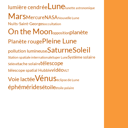
Lune
lumière cendrée
lunette astronomique
Mars
Mercure
NASA
Nouvelle Lune
Nuits-Saint-Georges
occultation
On the Moon
planète
opposition
éroïde Torifune
Pleine Lune
Planète rouge
Saturne
Soleil
pollution lumineuse
Système solaire
Station spatiale internationale
Super Lune
télescope
tache solaire
Séléné
vidéo
télescope spatial Hubble
VLT
Vénus
Voie lactée
éclipse de Lune
éphémérides
étoile
étoile polaire