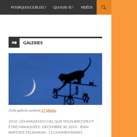
ALLER AU CONTENU
POURQUOI CE BLOG ?
QUI SUIS-JE ?
VIDÉOS
GALERIES
Cette galerie contient
27 photos
.
2019 : LES IMAGES DU CIEL QUE VOUS AVEZ (PEUT-
ÊTRE) MANQUÉES
DÉCEMBRE 30, 2019
JEAN-
BAPTISTE FELDMANN
11 COMMENTAIRES