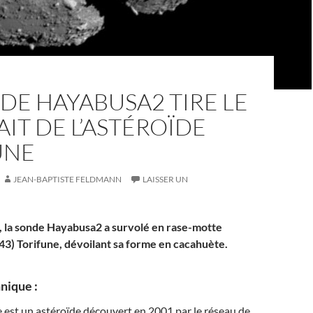
DE HAYABUSA2 TIRE LE
IT DE L’ASTÉROÏDE
UNE
JEAN-BAPTISTE FELDMANN
LAISSER UN
26, la sonde Hayabusa2 a survolé en rase-motte
943) Torifune, dévoilant sa forme en cacahuète.
nique :
 est un astéroïde découvert en 2001 par le réseau de