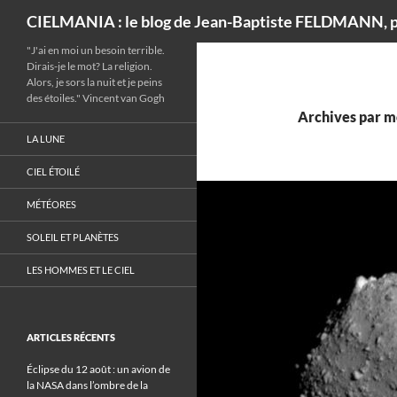
Recherche
CIELMANIA : le blog de Jean-Baptiste FELDMANN, p
"J'ai en moi un besoin terrible.
Dirais-je le mot? La religion.
Alors, je sors la nuit et je peins
des étoiles." Vincent van Gogh
Archives par mo
LA LUNE
CIEL ÉTOILÉ
MÉTÉORES
SOLEIL ET PLANÈTES
LES HOMMES ET LE CIEL
ARTICLES RÉCENTS
Éclipse du 12 août : un avion de
la NASA dans l’ombre de la