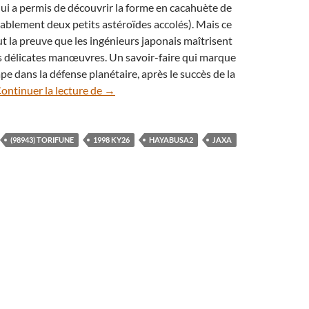
i a permis de découvrir la forme en cacahuète de
bablement deux petits astéroïdes accolés). Mais ce
ut la preuve que les ingénieurs japonais maîtrisent
s délicates manœuvres. Un savoir-faire qui marque
pe dans la défense planétaire, après le succès de la
La sonde Hayabusa2 tire le portrait de l’ast
ontinuer la lecture de
→
(98943) TORIFUNE
1998 KY26
HAYABUSA2
JAXA