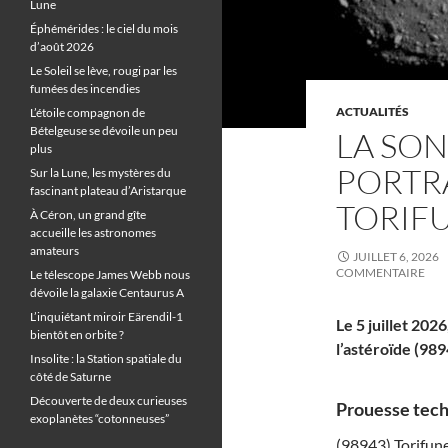
Lune
Éphémérides : le ciel du mois
d’août 2026
Le Soleil se lève, rougi par les
fumées des incendies
ACTUALITÉS
L’étoile compagnon de
Bételgeuse se dévoile un peu
LA SON
plus
PORTRA
Sur la Lune, les mystères du
fascinant plateau d’Aristarque
TORIF
À Céron, un grand gîte
accueille les astronomes
amateurs
JUILLET 6, 2026
COMMENTAIRE
Le télescope James Webb nous
dévoile la galaxie Centaurus A
L’inquiétant miroir Eärendil-1
Le 5 juillet 20
bientôt en orbite ?
l’astéroïde (98
Insolite : la Station spatiale du
côté de Saturne
Découverte de deux curieuses
Prouesse tech
exoplanètes “cotonneuses”
(98943) Torifune