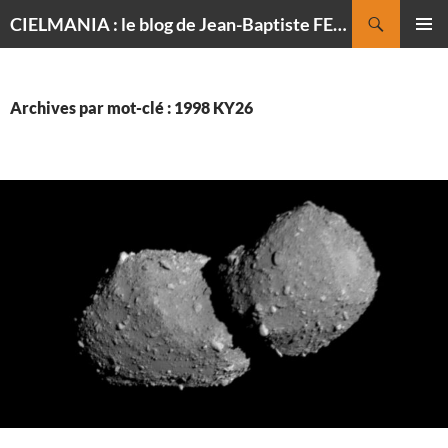
Recherche
CIELMANIA : le blog de Jean-Baptiste FELDMANN, photographe du ciel
ALLER
MENU
AU
PRINCI
CONTENU
Archives par mot-clé : 1998 KY26