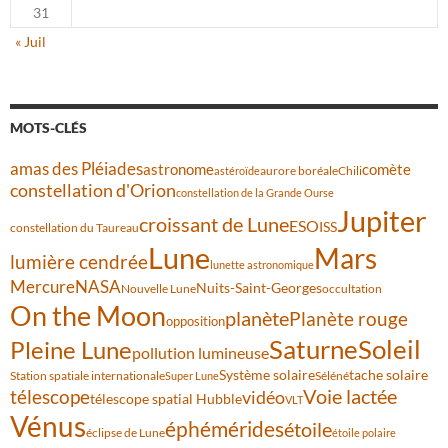
31
« Juil
MOTS-CLÉS
amas des Pléiades
comète
astronome
aurore boréale
astéroïde
Chili
constellation d'Orion
constellation de la Grande Ourse
Jupiter
croissant de Lune
ESO
ISS
constellation du Taureau
Lune
Mars
lumière cendrée
lunette astronomique
Mercure
NASA
Nuits-Saint-Georges
Nouvelle Lune
occultation
On the Moon
planète
Planète rouge
opposition
Saturne
Soleil
Pleine Lune
pollution lumineuse
Système solaire
tache solaire
Station spatiale internationale
Séléné
Super Lune
Voie lactée
télescope
vidéo
télescope spatial Hubble
VLT
Vénus
éphémérides
étoile
éclipse de Lune
étoile polaire