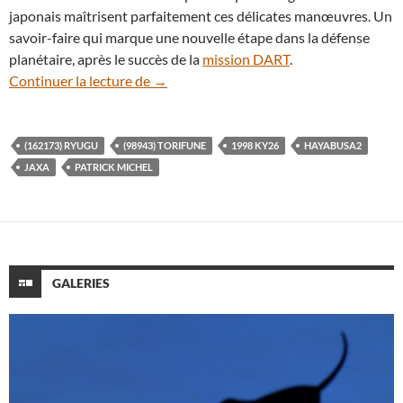
japonais maîtrisent parfaitement ces délicates manœuvres. Un
savoir-faire qui marque une nouvelle étape dans la défense
planétaire, après le succès de la
mission DART
.
La sonde Hayabusa2 tire le portrait de l’
Continuer la lecture de
→
(162173) RYUGU
(98943) TORIFUNE
1998 KY26
HAYABUSA2
JAXA
PATRICK MICHEL
GALERIES