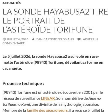
ACTUALITÉS
LA SONDE HAYABUSA2 TIRE
LE PORTRAIT DE
L’ASTÉROÏDE TORIFUNE
JUILLET 6, 2026
JEAN-BAPTISTE FELDMANN
LAISSER UN
COMMENTAIRE
Le 5 juillet 2026, la sonde Hayabusa2 a survolé en rase-
motte l’astéroïde (98943) Torifune, dévoilant sa forme en
cacahuète.
Prouesse technique :
(98943) Torifune est un astéroïde découvert en 2001 par le
réseau de surveillance
LINEAR
. Son nom dérive de
Ame no
Torifune no Kami
, une divinité de la mythologie japonaise.
Membre de la
famille des géocroiseurs
, il a reçu ce 5 juillet la