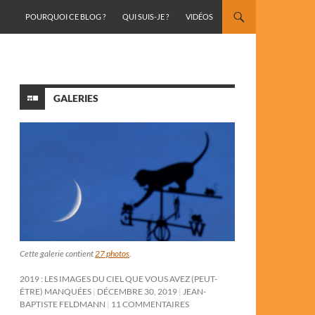
ALLER AU CONTENU
POURQUOI CE BLOG ?
QUI SUIS-JE ?
VIDÉOS
GALERIES
Cette galerie contient
27 photos
.
2019 : LES IMAGES DU CIEL QUE VOUS AVEZ (PEUT-
ÊTRE) MANQUÉES
DÉCEMBRE 30, 2019
JEAN-
BAPTISTE FELDMANN
11 COMMENTAIRES