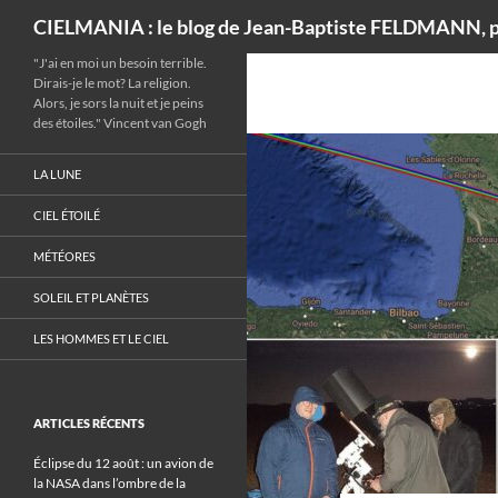
Recherche
CIELMANIA : le blog de Jean-Baptiste FELDMANN, p
"J'ai en moi un besoin terrible.
Dirais-je le mot? La religion.
Alors, je sors la nuit et je peins
des étoiles." Vincent van Gogh
LA LUNE
CIEL ÉTOILÉ
MÉTÉORES
SOLEIL ET PLANÈTES
LES HOMMES ET LE CIEL
ARTICLES RÉCENTS
Éclipse du 12 août : un avion de
la NASA dans l’ombre de la