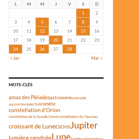
L
M
M
J
V
S
D
1
2
3
4
5
6
7
8
9
10
11
12
13
14
15
16
17
18
19
20
21
22
23
24
25
26
27
28
« Jan
Mar »
MOTS-CLÉS
amas des Pléiades
astronome
astéroïde
comète
aurore boréale
Chili
constellation d'Orion
constellation du Taureau
constellation de la Grande Ourse
Jupiter
croissant de Lune
ESO
ISS
Lune
lumière cendrée
lunette astronomique