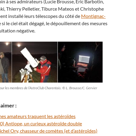
pin à ses admirateurs (Lucie Brousse, Eric Barbotin,
i, Thierry Pelletier, Tiburce Mateos et Christophe
ient installé leurs télescopes du côté de
Montignac-
si le ciel était dégagé, le dépouillement des mesures
ultation négative.
our les membres de l’AstroClub Charentais. © L. Brousse/C. Gervier
aimer :
es amateurs traquent les astéroïdes
90) Antiope, un curieux astéroïde double
ichel Ory, chasseur de comètes (et d’astéroïdes)