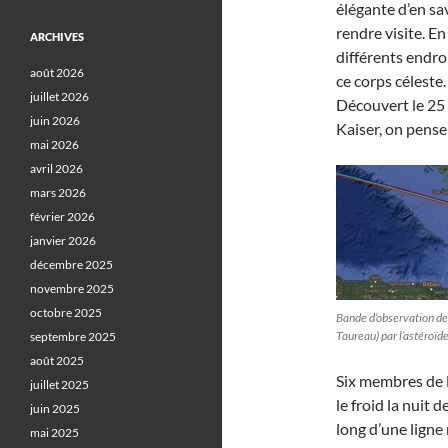
élégante d’en sa
rendre visite. En
ARCHIVES
différents endroi
août 2026
ce corps céleste
juillet 2026
Découvert le 25
juin 2026
Kaiser, on pense
mai 2026
avril 2026
mars 2026
février 2026
janvier 2026
décembre 2025
novembre 2025
octobre 2025
Bande d’observation de
Taureau) par l’astéroïd
septembre 2025
août 2025
Six membres de l
juillet 2025
le froid la nuit 
juin 2025
long d’une ligne
mai 2025