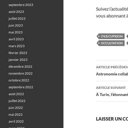
septembre 2023
Suivez l’actuali
août 2023
vous abonnant à
juillet 2023
juin 2023
mai 2023
(763) CUPIDON
avril 2023
OCCULTATION
mars 2023
février 2023
janvier 2023
Navigati
décembre 2022
ARTICLE PRÉCÉDE
des
novembre 2022
Astronomie collabo
octobre 2022
articles
septembre 2022
ARTICLE SUIVANT
août 2022
À Turin, l’étonnan
juillet 2022
juin 2022
mai 2022
LAISSER UN 
avril 2022