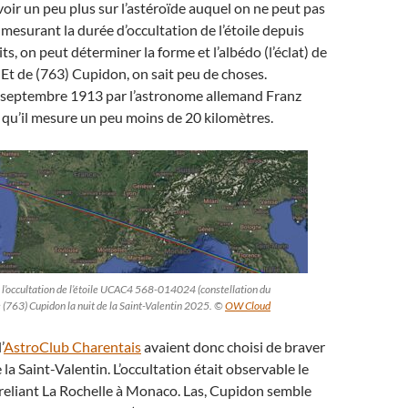
voir un peu plus sur l’astéroïde auquel on ne peut pas
 mesurant la durée d’occultation de l’étoile depuis
ts, on peut déterminer la forme et l’albédo (l’éclat) de
. Et de (763) Cupidon, on sait peu de choses.
 septembre 1913 par l’astronome allemand Franz
 qu’il mesure un peu moins de 20 kilomètres.
 l’occultation de l’étoile UCAC4 568-014024 (constellation du
e (763) Cupidon la nuit de la Saint-Valentin 2025. ©
OW Cloud
’
AstroClub Charentais
avaient donc choisi de braver
de la Saint-Valentin. L’occultation était observable le
 reliant La Rochelle à Monaco. Las, Cupidon semble