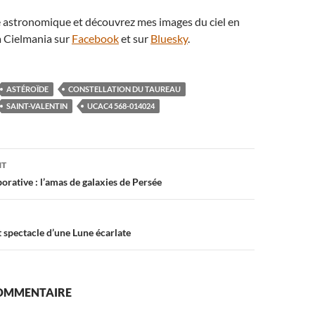
té astronomique et découvrez mes images du ciel en
 Cielmania sur
Facebook
et sur
Bluesky
.
ASTÉROÏDE
CONSTELLATION DU TAUREAU
SAINT-VALENTIN
UCAC4 568-014024
on
NT
rative : l’amas de galaxies de Persée
t spectacle d’une Lune écarlate
COMMENTAIRE