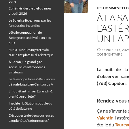
Lune
LES HOMMES ET LE 
Éphémérides : le ciel du mois
d’août 2026
À LA S
Le Soleil se lève, rougi par les
L’ASTÉ
fumées des incendies
L’étoile compagnon de
UN LAP
Bételgeuse se dévoile un peu
plus
Sur la Lune, les mystères du
FÉVRIER 15, 202
COMMENTAIRE
fascinant plateau d’Aristarque
À Céron, un grand gîte
accueille les astronomes
La nuit de la
amateurs
d’observer sans
Le télescope James Webb nous
(763) Cupidon.
dévoile la galaxie Centaurus A
L’inquiétant miroir Eärendil-1
bientôt en orbite ?
Rendez-vous 
Insolite : la Station spatiale du
côté de Saturne
Ça ne s’invente p
Découverte de deux curieuses
Valentin
, l’ast
exoplanètes “cotonneuses”
étoile du
Taurea