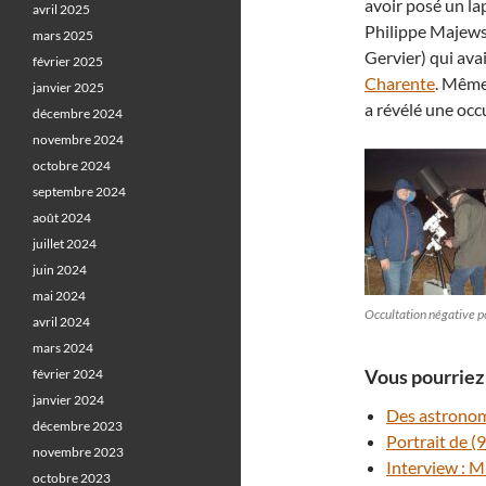
avoir posé un la
avril 2025
Philippe Majewsk
mars 2025
Gervier) qui ava
février 2025
Charente
. Même 
janvier 2025
a révélé une occ
décembre 2024
novembre 2024
octobre 2024
septembre 2024
août 2024
juillet 2024
juin 2024
mai 2024
Occultation négative p
avril 2024
mars 2024
Vous pourriez 
février 2024
janvier 2024
Des astronom
décembre 2023
Portrait de (
novembre 2023
Interview : M
octobre 2023