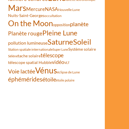
Mars
Mercure
NASA
Nouvelle Lune
Nuits-Saint-Georges
occultation
On the Moon
planète
opposition
Pleine Lune
Planète rouge
Saturne
Soleil
pollution lumineuse
Système solaire
Station spatiale internationale
Super Lune
télescope
tache solaire
Séléné
vidéo
télescope spatial Hubble
VLT
Vénus
Voie lactée
éclipse de Lune
éphémérides
étoile
étoile polaire