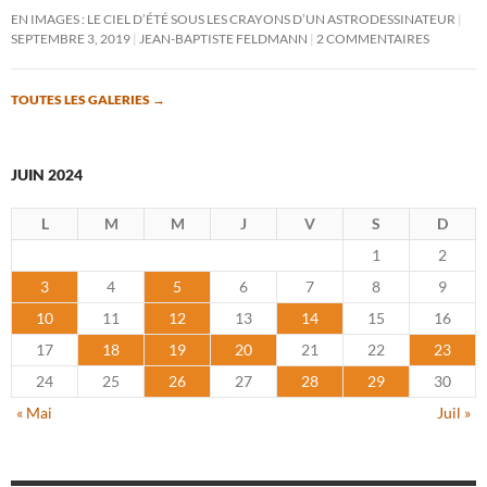
EN IMAGES : LE CIEL D’ÉTÉ SOUS LES CRAYONS D’UN ASTRODESSINATEUR
SEPTEMBRE 3, 2019
JEAN-BAPTISTE FELDMANN
2 COMMENTAIRES
TOUTES LES GALERIES
→
JUIN 2024
L
M
M
J
V
S
D
1
2
3
4
5
6
7
8
9
10
11
12
13
14
15
16
17
18
19
20
21
22
23
24
25
26
27
28
29
30
« Mai
Juil »