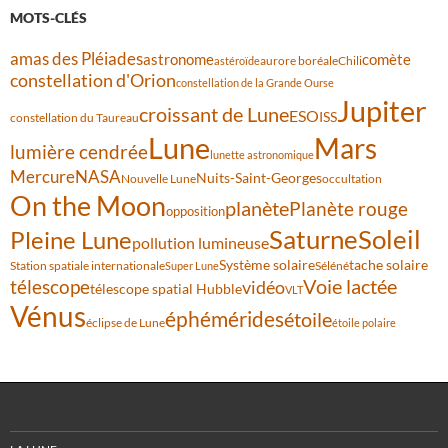
MOTS-CLÉS
amas des Pléiades
comète
astronome
aurore boréale
astéroïde
Chili
constellation d'Orion
constellation de la Grande Ourse
Jupiter
croissant de Lune
ESO
ISS
constellation du Taureau
Lune
Mars
lumière cendrée
lunette astronomique
Mercure
NASA
Nuits-Saint-Georges
Nouvelle Lune
occultation
On the Moon
planète
Planète rouge
opposition
Saturne
Soleil
Pleine Lune
pollution lumineuse
Système solaire
tache solaire
Station spatiale internationale
Séléné
Super Lune
Voie lactée
télescope
vidéo
télescope spatial Hubble
VLT
Vénus
éphémérides
étoile
éclipse de Lune
étoile polaire