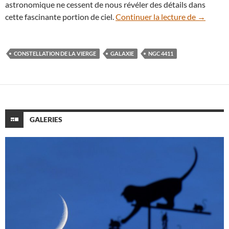
astronomique ne cessent de nous révéler des détails dans
Dans la V
cette fascinante portion de ciel.
Continuer la lecture de
→
CONSTELLATION DE LA VIERGE
GALAXIE
NGC 4411
GALERIES