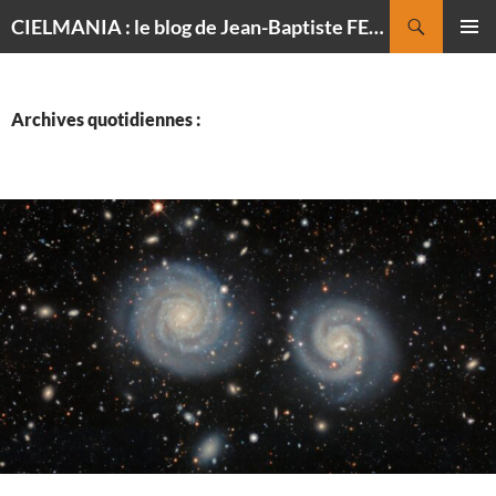
Recherche
CIELMANIA : le blog de Jean-Baptiste FELDMANN, photographe du ciel
ALLER
MENU
AU
PRINCI
CONTENU
Archives quotidiennes :