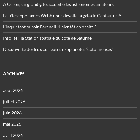
À Céron, un grand gîte accueille les astronomes amateurs
Le télescope James Webb nous dévoile la galaxie Centaurus A
L’inquiétant miroir Eärendil-1 bientôt en orbite ?
Insolite : la Station spatiale du côté de Saturne
Découverte de deux curieuses exoplanètes “cotonneuses”
ARCHIVES
août 2026
juillet 2026
juin 2026
mai 2026
avril 2026