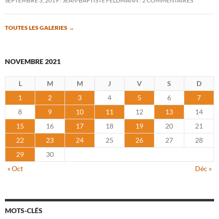
SEPTEMBRE 3, 2019
JEAN-BAPTISTE FELDMANN
2 COMMENTAIRES
TOUTES LES GALERIES
→
NOVEMBRE 2021
L
M
M
J
V
S
D
1
2
3
4
5
6
7
8
9
10
11
12
13
14
15
16
17
18
19
20
21
22
23
24
25
26
27
28
29
30
« Oct
Déc »
MOTS-CLÉS