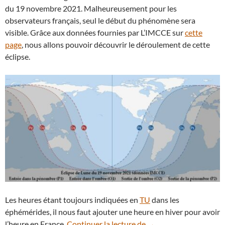
du 19 novembre 2021. Malheureusement pour les
observateurs français, seul le début du phénomène sera
visible. Grâce aux données fournies par L’IMCCE sur
cette
page
, nous allons pouvoir découvrir le déroulement de cette
éclipse.
Les heures étant toujours indiquées en
TU
dans les
éphémérides, il nous faut ajouter une heure en hiver pour avoir
Éclipse de Lune du 19 
l’heure en France.
Continuer la lecture de
→