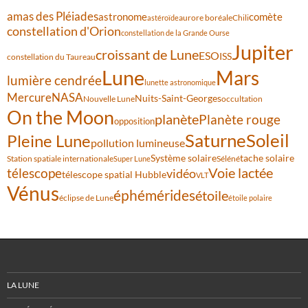
amas des Pléiades
comète
astronome
aurore boréale
astéroïde
Chili
constellation d'Orion
constellation de la Grande Ourse
Jupiter
croissant de Lune
ESO
ISS
constellation du Taureau
Lune
Mars
lumière cendrée
lunette astronomique
Mercure
NASA
Nuits-Saint-Georges
Nouvelle Lune
occultation
On the Moon
planète
Planète rouge
opposition
Saturne
Soleil
Pleine Lune
pollution lumineuse
Système solaire
tache solaire
Station spatiale internationale
Séléné
Super Lune
Voie lactée
télescope
vidéo
télescope spatial Hubble
VLT
Vénus
éphémérides
étoile
éclipse de Lune
étoile polaire
LA LUNE