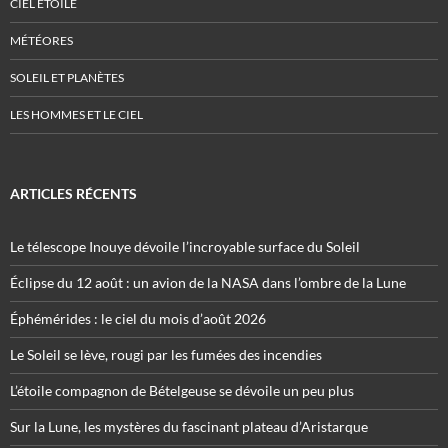
CIEL ÉTOILÉ
MÉTÉORES
SOLEIL ET PLANÈTES
LES HOMMES ET LE CIEL
ARTICLES RÉCENTS
Le télescope Inouye dévoile l’incroyable surface du Soleil
Éclipse du 12 août : un avion de la NASA dans l’ombre de la Lune
Éphémérides : le ciel du mois d’août 2026
Le Soleil se lève, rougi par les fumées des incendies
L’étoile compagnon de Bételgeuse se dévoile un peu plus
Sur la Lune, les mystères du fascinant plateau d’Aristarque