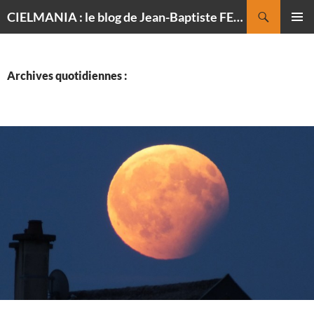
Recherche
CIELMANIA : le blog de Jean-Baptiste FELDMANN, photographe du ciel
ALLER
MENU
AU
PRINCI
CONTENU
Archives quotidiennes :