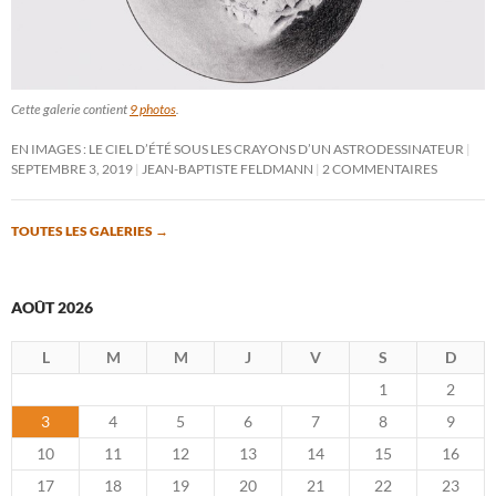
Cette galerie contient
9 photos
.
EN IMAGES : LE CIEL D’ÉTÉ SOUS LES CRAYONS D’UN ASTRODESSINATEUR
SEPTEMBRE 3, 2019
JEAN-BAPTISTE FELDMANN
2 COMMENTAIRES
TOUTES LES GALERIES
→
AOÛT 2026
L
M
M
J
V
S
D
1
2
3
4
5
6
7
8
9
10
11
12
13
14
15
16
17
18
19
20
21
22
23