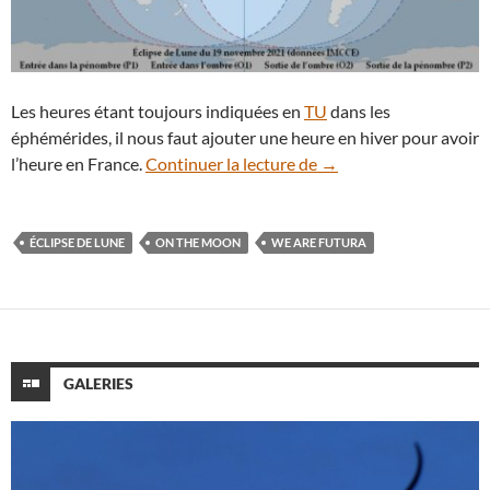
Les heures étant toujours indiquées en
TU
dans les
éphémérides, il nous faut ajouter une heure en hiver pour avoir
Éclipse de Lune du 19 
l’heure en France.
Continuer la lecture de
→
ÉCLIPSE DE LUNE
ON THE MOON
WE ARE FUTURA
GALERIES