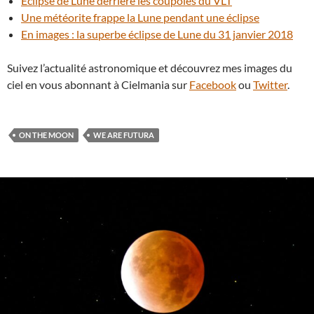
Éclipse de Lune derrière les coupoles du VLT
Une météorite frappe la Lune pendant une éclipse
En images : la superbe éclipse de Lune du 31 janvier 2018
Suivez l’actualité astronomique et découvrez mes images du
ciel en vous abonnant à Cielmania sur
Facebook
ou
Twitter
.
ON THE MOON
WE ARE FUTURA