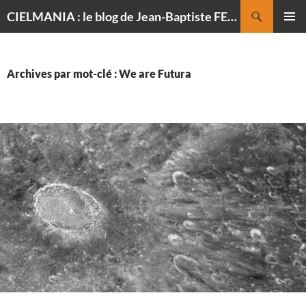
Recherche
CIELMANIA : le blog de Jean-Baptiste FELDMANN, photographe du ciel
ALLER
MENU
AU
PRINCI
CONTENU
Archives par mot-clé : We are Futura