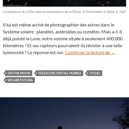
La nébuleuse du Collier dans la constellation de la Flèche. © ESA/Hubble & NASA, K. Noll
Il lui est même arrivé de photographier des astres dans le
Système solaire : planètes, astéroïdes ou comètes. Mais a-t-il
déjà pointé la Lune, notre voisine située à seulement 400.000
kilomètres ? Et ses capteurs pourraient-ils résister à une telle
Insolite 
luminosité ? La réponse est oui.
Continuer la lecture de
→
ON THE MOON
TÉLESCOPE SPATIAL HUBBLE
TYCHO
WE ARE FUTURA