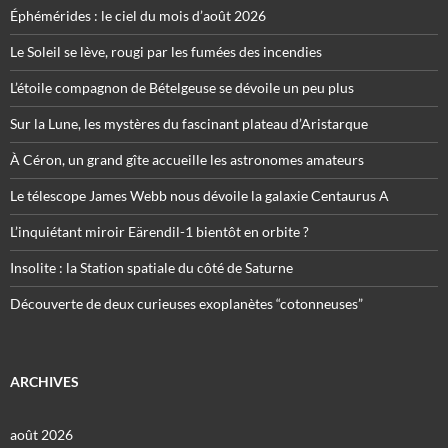
Éphémérides : le ciel du mois d’août 2026
Le Soleil se lève, rougi par les fumées des incendies
L’étoile compagnon de Bételgeuse se dévoile un peu plus
Sur la Lune, les mystères du fascinant plateau d’Aristarque
À Céron, un grand gîte accueille les astronomes amateurs
Le télescope James Webb nous dévoile la galaxie Centaurus A
L’inquiétant miroir Eärendil-1 bientôt en orbite ?
Insolite : la Station spatiale du côté de Saturne
Découverte de deux curieuses exoplanètes “cotonneuses”
ARCHIVES
août 2026