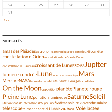
24
25
26
27
28
29
30
31
« Juil
MOTS-CLÉS
amas des Pléiades
comète
astronome
aurore boréale
astéroïde
Chili
constellation d'Orion
constellation de la Grande Ourse
Jupiter
croissant de Lune
ESO
ISS
constellation du Taureau
Lune
Mars
lumière cendrée
lunette astronomique
Mercure
NASA
Nuits-Saint-Georges
Nouvelle Lune
occultation
On the Moon
planète
Planète rouge
opposition
Saturne
Soleil
Pleine Lune
pollution lumineuse
Système solaire
tache solaire
Station spatiale internationale
Séléné
Super Lune
Voie lactée
télescope
vidéo
télescope spatial Hubble
VLT