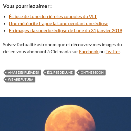
Vous pourriez aimer :
Éclipse de Lune derrière les coupoles du VLT
Une météorite frappe la Lune pendant une éclipse
En images : la superbe éclipse de Lune du 31 janvier 2018
Suivez l’actualité astronomique et découvrez mes images du
ciel en vous abonnant à Cielmania sur
Facebook
ou
Twitter
.
AMAS DES PLÉIADES
ÉCLIPSE DE LUNE
ON THE MOON
WE ARE FUTURA