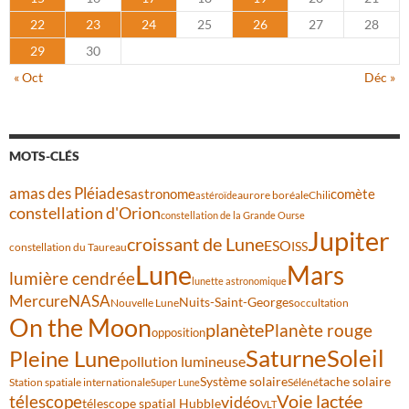
22
23
24
25
26
27
28
29
30
« Oct
Déc »
MOTS-CLÉS
amas des Pléiades
comète
astronome
aurore boréale
astéroïde
Chili
constellation d'Orion
constellation de la Grande Ourse
Jupiter
croissant de Lune
ESO
ISS
constellation du Taureau
Lune
Mars
lumière cendrée
lunette astronomique
Mercure
NASA
Nuits-Saint-Georges
Nouvelle Lune
occultation
On the Moon
planète
Planète rouge
opposition
Saturne
Soleil
Pleine Lune
pollution lumineuse
Système solaire
tache solaire
Station spatiale internationale
Séléné
Super Lune
Voie lactée
télescope
vidéo
télescope spatial Hubble
VLT