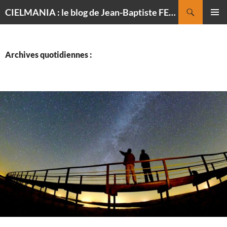
Recherche
CIELMANIA : le blog de Jean-Baptiste FELDMANN, photographe du ciel
ALLER
MENU
AU
PRINCI
CONTENU
Archives quotidiennes :