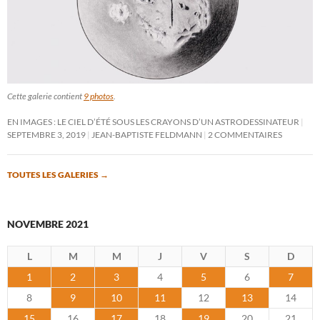
Cette galerie contient
9 photos
.
EN IMAGES : LE CIEL D’ÉTÉ SOUS LES CRAYONS D’UN ASTRODESSINATEUR
SEPTEMBRE 3, 2019
JEAN-BAPTISTE FELDMANN
2 COMMENTAIRES
TOUTES LES GALERIES
→
NOVEMBRE 2021
L
M
M
J
V
S
D
1
2
3
4
5
6
7
8
9
10
11
12
13
14
15
16
17
18
19
20
21