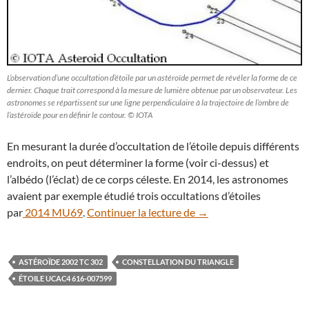
L’observation d’une occultation d’étoile par un astéroïde permet de révéler la forme de ce
dernier. Chaque trait correspond à la mesure de lumière obtenue par un observateur. Les
astronomes se répartissent sur une ligne perpendiculaire à la trajectoire de l’ombre de
l’astéroïde pour en définir le contour. © IOTA
En mesurant la durée d’occultation de l’étoile depuis différents
endroits, on peut déterminer la forme (voir ci-dessus) et
l’albédo (l’éclat) de ce corps céleste. En 2014, les astronomes
avaient par exemple étudié trois occultations d’étoiles
Le 11 novembre, une éto
par
2014 MU69
.
Continuer la lecture de
→
ASTÉROÏDE 2002 TC 302
CONSTELLATION DU TRIANGLE
ÉTOILE UCAC4 616-007599