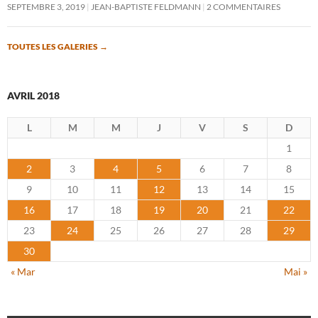
SEPTEMBRE 3, 2019
JEAN-BAPTISTE FELDMANN
2 COMMENTAIRES
TOUTES LES GALERIES
→
AVRIL 2018
L
M
M
J
V
S
D
1
2
3
4
5
6
7
8
9
10
11
12
13
14
15
16
17
18
19
20
21
22
23
24
25
26
27
28
29
30
« Mar
Mai »