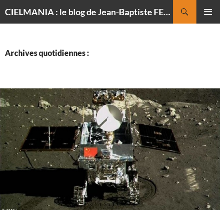
Recherche
CIELMANIA : le blog de Jean-Baptiste FELDMANN, photographe du ciel
ALLER
MENU
AU
PRINCI
CONTENU
Archives quotidiennes :