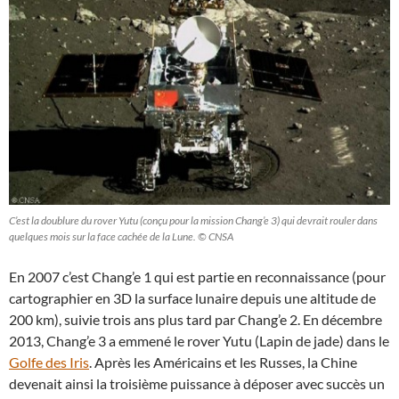
C’est la doublure du rover Yutu (conçu pour la mission Chang’e 3) qui devrait rouler dans
quelques mois sur la face cachée de la Lune. © CNSA
En 2007 c’est Chang’e 1 qui est partie en reconnaissance (pour
cartographier en 3D la surface lunaire depuis une altitude de
200 km), suivie trois ans plus tard par Chang’e 2. En décembre
2013, Chang’e 3 a emmené le rover Yutu (Lapin de jade) dans le
Golfe des Iris
. Après les Américains et les Russes, la Chine
devenait ainsi la troisième puissance à déposer avec succès un