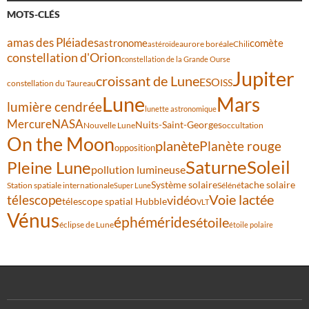
MOTS-CLÉS
amas des Pléiades
comète
astronome
aurore boréale
astéroïde
Chili
constellation d'Orion
constellation de la Grande Ourse
Jupiter
croissant de Lune
ESO
ISS
constellation du Taureau
Lune
Mars
lumière cendrée
lunette astronomique
Mercure
NASA
Nuits-Saint-Georges
Nouvelle Lune
occultation
On the Moon
planète
Planète rouge
opposition
Saturne
Soleil
Pleine Lune
pollution lumineuse
Système solaire
tache solaire
Station spatiale internationale
Séléné
Super Lune
Voie lactée
télescope
vidéo
télescope spatial Hubble
VLT
Vénus
éphémérides
étoile
éclipse de Lune
étoile polaire