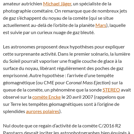
amateur autrichien
Michael Jäger
, un spécialiste de la
photographie cométaire. On remarque que de nombreux jets
de gaz s’échappent du noyau de la comète (qui se situe
actuellement au-delà de l’orbite de la planète
Mars
), laquelle
est suivie par un curieux nuage de gaz bleuté.
Les astronomes proposent deux hypothèses pour expliquer
cette surprenante activité. Dans le premier scénario, la lumière
du Soleil pourrait vaporiser une fragile couche de glace à la
surface du noyau, libérant régulièrement des poches de gaz
emprisonné. Autre hypothèse : l’arrivée d’une tempête
géomagnétique (ou CME pour C
oronal Mass Ejection
) sur la
queue de la comète, un phénomène que la sonde
STEREO
avait
observé sur la
comète Encke
le 20 avril 2007 (rappelons que
sur Terre les tempêtes géomagnétiques sont à l’origine de
splendides
aurores polaires
).
Nul doute que ce regain d’activité de la comète C/2016 R2
Panstarrs devrait inciter les astrophotographes bien équipés à