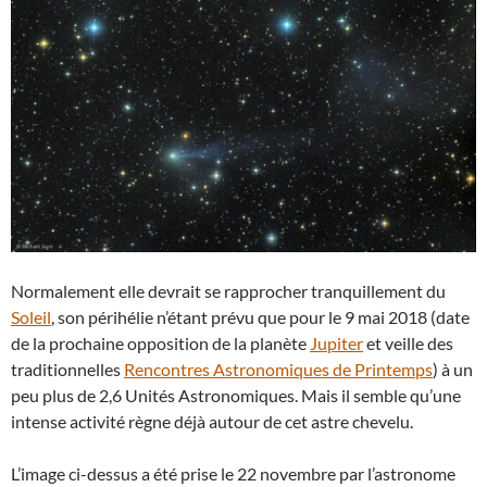
Normalement elle devrait se rapprocher tranquillement du
Soleil
, son périhélie n’étant prévu que pour le 9 mai 2018 (date
de la prochaine opposition de la planète
Jupiter
et veille des
traditionnelles
Rencontres Astronomiques de Printemps
) à un
peu plus de 2,6 Unités Astronomiques. Mais il semble qu’une
intense activité règne déjà autour de cet astre chevelu.
L’image ci-dessus a été prise le 22 novembre par l’astronome