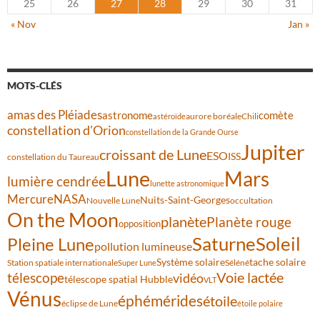
25
26
27
28
29
30
31
« Nov
Jan »
MOTS-CLÉS
amas des Pléiades
comète
astronome
aurore boréale
astéroïde
Chili
constellation d'Orion
constellation de la Grande Ourse
Jupiter
croissant de Lune
ESO
ISS
constellation du Taureau
Lune
Mars
lumière cendrée
lunette astronomique
Mercure
NASA
Nuits-Saint-Georges
Nouvelle Lune
occultation
On the Moon
planète
Planète rouge
opposition
Saturne
Soleil
Pleine Lune
pollution lumineuse
Système solaire
tache solaire
Station spatiale internationale
Séléné
Super Lune
Voie lactée
télescope
vidéo
télescope spatial Hubble
VLT
Vénus
éphémérides
étoile
éclipse de Lune
étoile polaire