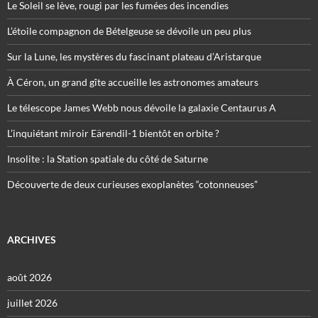
Le Soleil se lève, rougi par les fumées des incendies
L’étoile compagnon de Bételgeuse se dévoile un peu plus
Sur la Lune, les mystères du fascinant plateau d’Aristarque
À Céron, un grand gîte accueille les astronomes amateurs
Le télescope James Webb nous dévoile la galaxie Centaurus A
L’inquiétant miroir Eärendil-1 bientôt en orbite ?
Insolite : la Station spatiale du côté de Saturne
Découverte de deux curieuses exoplanètes “cotonneuses”
ARCHIVES
août 2026
juillet 2026