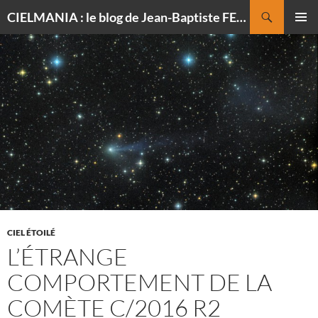
Recherche
CIELMANIA : le blog de Jean-Baptiste FELDMANN, photographe du ciel
ALLER
MENU
AU
PRINCI
CONTENU
CIEL ÉTOILÉ
L’ÉTRANGE
COMPORTEMENT DE LA
COMÈTE C/2016 R2