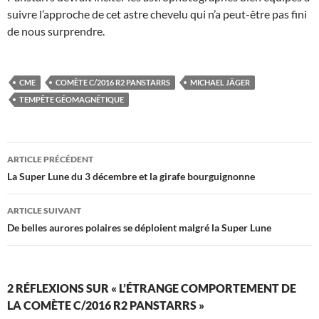
suivre l’approche de cet astre chevelu qui n’a peut-être pas fini
de nous surprendre.
CME
COMÈTE C/2016 R2 PANSTARRS
MICHAEL JÄGER
TEMPÊTE GÉOMAGNÉTIQUE
Navigation
ARTICLE PRÉCÉDENT
des
La Super Lune du 3 décembre et la girafe bourguignonne
articles
ARTICLE SUIVANT
De belles aurores polaires se déploient malgré la Super Lune
2 RÉFLEXIONS SUR « L’ÉTRANGE COMPORTEMENT DE
LA COMÈTE C/2016 R2 PANSTARRS »