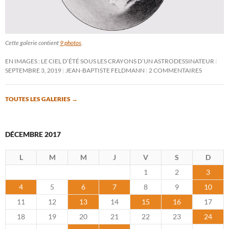
Cette galerie contient
9 photos
.
EN IMAGES : LE CIEL D’ÉTÉ SOUS LES CRAYONS D’UN ASTRODESSINATEUR
SEPTEMBRE 3, 2019
JEAN-BAPTISTE FELDMANN
2 COMMENTAIRES
TOUTES LES GALERIES
→
DÉCEMBRE 2017
L
M
M
J
V
S
D
1
2
3
4
5
6
7
8
9
10
11
12
13
14
15
16
17
18
19
20
21
22
23
24