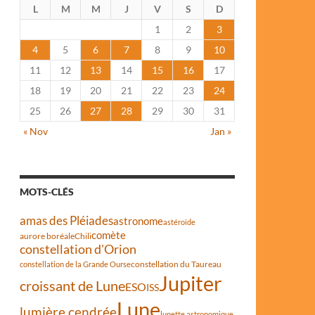
L
M
M
J
V
S
D
1
2
3
4
5
6
7
8
9
10
11
12
13
14
15
16
17
18
19
20
21
22
23
24
25
26
27
28
29
30
31
« Nov
Jan »
MOTS-CLÉS
amas des Pléiades
astronome
astéroïde
comète
aurore boréale
Chili
constellation d'Orion
constellation du Taureau
constellation de la Grande Ourse
Jupiter
croissant de Lune
ESO
ISS
Lune
lumière cendrée
lunette astronomique