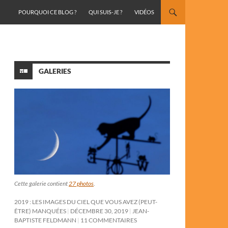
ALLER AU CONTENU
POURQUOI CE BLOG ?
QUI SUIS-JE ?
VIDÉOS
GALERIES
Cette galerie contient
27 photos
.
2019 : LES IMAGES DU CIEL QUE VOUS AVEZ (PEUT-
ÊTRE) MANQUÉES
DÉCEMBRE 30, 2019
JEAN-
BAPTISTE FELDMANN
11 COMMENTAIRES