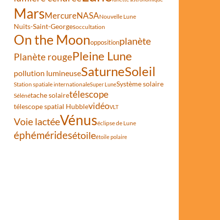
Mars
Mercure
NASA
Nouvelle Lune
Nuits-Saint-Georges
occultation
On the Moon
planète
opposition
Pleine Lune
Planète rouge
Saturne
Soleil
pollution lumineuse
Système solaire
Station spatiale internationale
Super Lune
télescope
tache solaire
Séléné
vidéo
télescope spatial Hubble
VLT
Vénus
Voie lactée
éclipse de Lune
éphémérides
étoile
étoile polaire