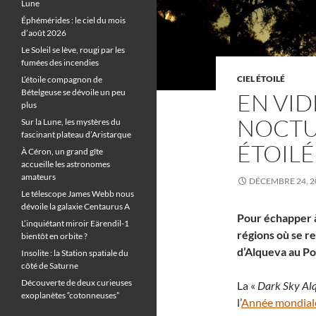
Lune
Éphémérides : le ciel du mois
d’août 2026
Le Soleil se lève, rougi par les
fumées des incendies
CIEL ÉTOILÉ
L’étoile compagnon de
Bételgeuse se dévoile un peu
EN VIDÉ
plus
NOCTU
Sur la Lune, les mystères du
fascinant plateau d’Aristarque
ÉTOILÉ
À Céron, un grand gîte
accueille les astronomes
amateurs
DÉCEMBRE 24, 2
Le télescope James Webb nous
dévoile la galaxie Centaurus A
Pour échapper à
L’inquiétant miroir Eärendil-1
régions où se r
bientôt en orbite ?
d’Alqueva au Po
Insolite : la Station spatiale du
côté de Saturne
Découverte de deux curieuses
La «
Dark Sky Al
exoplanètes “cotonneuses”
l’
Année mondiale