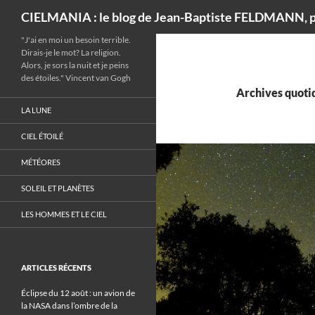
Recherche
CIELMANIA : le blog de Jean-Baptiste FELDMANN, p
"J'ai en moi un besoin terrible.
Dirais-je le mot? La religion.
Alors, je sors la nuit et je peins
des étoiles." Vincent van Gogh
Archives quotid
LA LUNE
CIEL ÉTOILÉ
MÉTÉORES
SOLEIL ET PLANÈTES
LES HOMMES ET LE CIEL
ARTICLES RÉCENTS
Éclipse du 12 août : un avion de
la NASA dans l’ombre de la