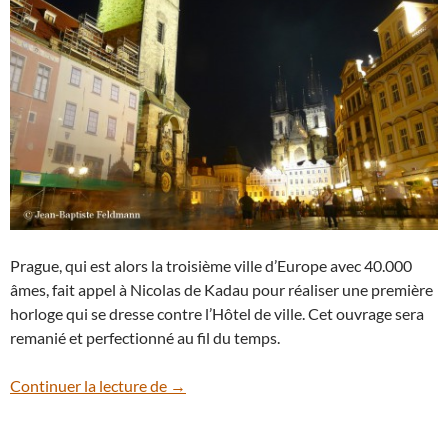
Prague, qui est alors la troisième ville d’Europe avec 40.000
âmes, fait appel à Nicolas de Kadau pour réaliser une première
horloge qui se dresse contre l’Hôtel de ville. Cet ouvrage sera
remanié et perfectionné au fil du temps.
L’horloge astronomique de Prague
Continuer la lecture de
→