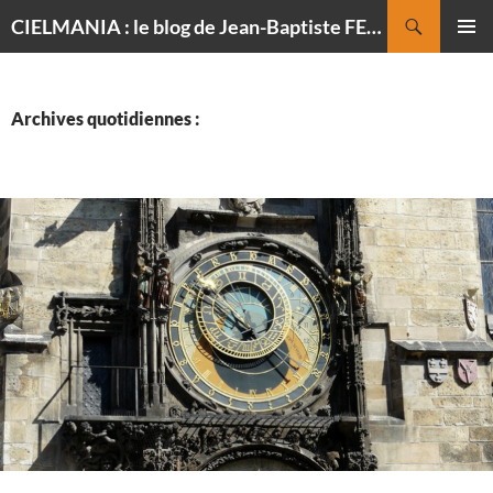
Recherche
CIELMANIA : le blog de Jean-Baptiste FELDMANN, photographe du ciel
ALLER
MENU
AU
PRINCI
CONTENU
Archives quotidiennes :