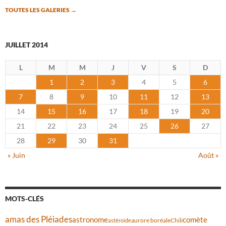
TOUTES LES GALERIES
→
JUILLET 2014
L
M
M
J
V
S
D
1
2
3
4
5
6
7
8
9
10
11
12
13
14
15
16
17
18
19
20
21
22
23
24
25
26
27
28
29
30
31
« Juin
Août »
MOTS-CLÉS
amas des Pléiades
comète
astronome
aurore boréale
astéroïde
Chili