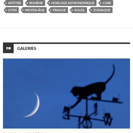
APÔTRE
BOHÈME
HORLOGE ASTRONOMIQUE
LUNE
LYON
MOYEN-ÂGE
PRAGUE
SOLEIL
ZODIAQUE
GALERIES