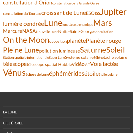
constellation d'Orion
constellation de la Grande Ourse
Jupiter
croissant de Lune
ESO
ISS
constellation du Taureau
Lune
Mars
lumière cendrée
lunette astronomique
Mercure
NASA
Nuits-Saint-Georges
Nouvelle Lune
occultation
On the Moon
planète
Planète rouge
opposition
Saturne
Soleil
Pleine Lune
pollution lumineuse
Système solaire
tache solaire
Station spatiale internationale
Séléné
Super Lune
Voie lactée
télescope
vidéo
télescope spatial Hubble
VLT
Vénus
éphémérides
étoile
éclipse de Lune
étoile polaire
LA LUNE
CIEL ÉTOILÉ