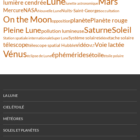
Lune
Mars
lumière cendrée
lunette astronomique
Mercure
NASA
Nuits-Saint-Georges
Nouvelle Lune
occultation
On the Moon
planète
Planète rouge
opposition
Saturne
Soleil
Pleine Lune
pollution lumineuse
Système solaire
tache solaire
Station spatiale internationale
Séléné
Super Lune
Voie lactée
télescope
vidéo
télescope spatial Hubble
VLT
Vénus
éphémérides
étoile
éclipse de Lune
étoile polaire
LA LUNE
CIEL ÉTOILÉ
MÉTÉORES
SOLEIL ET PLANÈTES