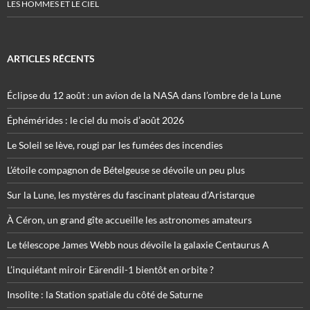
LES HOMMES ET LE CIEL
ARTICLES RÉCENTS
Éclipse du 12 août : un avion de la NASA dans l’ombre de la Lune
Éphémérides : le ciel du mois d’août 2026
Le Soleil se lève, rougi par les fumées des incendies
L’étoile compagnon de Bételgeuse se dévoile un peu plus
Sur la Lune, les mystères du fascinant plateau d’Aristarque
À Céron, un grand gîte accueille les astronomes amateurs
Le télescope James Webb nous dévoile la galaxie Centaurus A
L’inquiétant miroir Eärendil-1 bientôt en orbite ?
Insolite : la Station spatiale du côté de Saturne