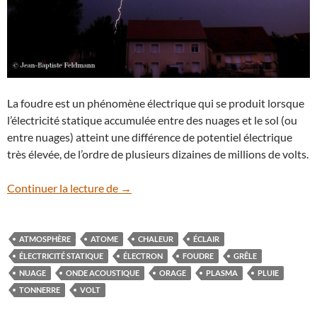
La foudre est un phénomène électrique qui se produit lorsque
l’électricité statique accumulée entre des nuages et le sol (ou
entre nuages) atteint une différence de potentiel électrique
très élevée, de l’ordre de plusieurs dizaines de millions de volts.
Coup de foudre
Continuer la lecture de
→
ATMOSPHÈRE
ATOME
CHALEUR
ÉCLAIR
ÉLECTRICITÉ STATIQUE
ÉLECTRON
FOUDRE
GRÊLE
NUAGE
ONDE ACOUSTIQUE
ORAGE
PLASMA
PLUIE
TONNERRE
VOLT