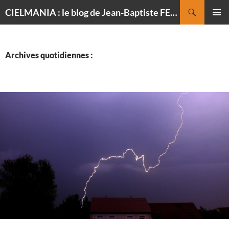
Recherche
CIELMANIA : le blog de Jean-Baptiste FELDMANN, photographe du ciel
ALLER
MENU
AU
PRINCI
CONTENU
Archives quotidiennes :