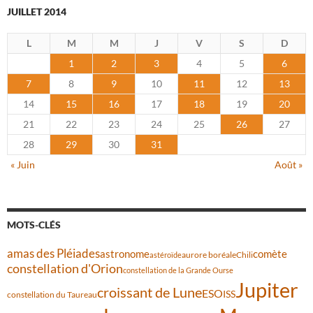
JUILLET 2014
L
M
M
J
V
S
D
1
2
3
4
5
6
7
8
9
10
11
12
13
14
15
16
17
18
19
20
21
22
23
24
25
26
27
28
29
30
31
« Juin
Août »
MOTS-CLÉS
amas des Pléiades
comète
astronome
aurore boréale
astéroïde
Chili
constellation d'Orion
constellation de la Grande Ourse
Jupiter
croissant de Lune
ESO
ISS
constellation du Taureau