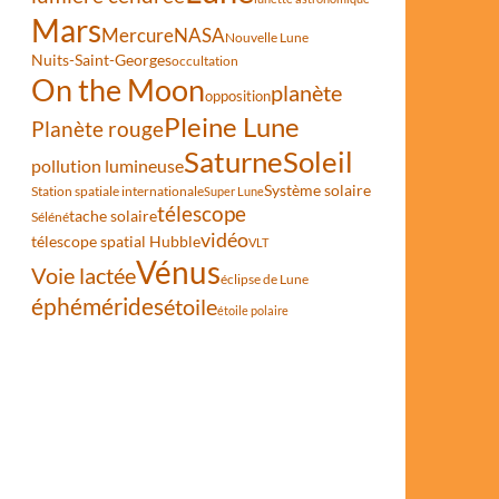
Mars
Mercure
NASA
Nouvelle Lune
Nuits-Saint-Georges
occultation
On the Moon
planète
opposition
Pleine Lune
Planète rouge
Saturne
Soleil
pollution lumineuse
Système solaire
Station spatiale internationale
Super Lune
télescope
tache solaire
Séléné
vidéo
télescope spatial Hubble
VLT
Vénus
Voie lactée
éclipse de Lune
éphémérides
étoile
étoile polaire