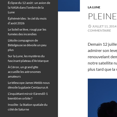
Éclipse du 12 août : un avion de
LA LUNE
la NASA dans l’ombre de la
Lune
PLEINE
Éphémérides : le ciel du mois
d’août 2026
JUILLET 11, 2014
Le Soleil se lève, rougi par les
COMMENTAIRE
fumées des incendies
L’étoile compagnon de
Demain 12 juille
Bételgeuse se dévoile un peu
plus
admirer son leve
Sur la Lune, les mystères du
renouvelant dem
fascinant plateau d’Aristarque
notre satellite 
À Céron, un grand gîte
plus tard que la v
accueille les astronomes
amateurs
Le télescope James Webb nous
dévoile la galaxie Centaurus A
L’inquiétant miroir Eärendil-1
bientôt en orbite ?
Insolite : la Station spatiale du
côté de Saturne