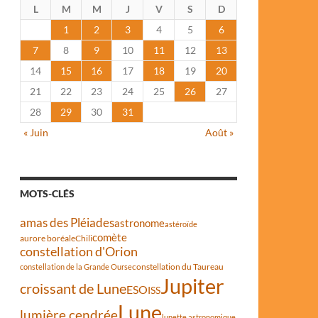
L
M
M
J
V
S
D
1
2
3
4
5
6
7
8
9
10
11
12
13
14
15
16
17
18
19
20
21
22
23
24
25
26
27
28
29
30
31
« Juin
Août »
MOTS-CLÉS
amas des Pléiades
astronome
astéroïde
comète
aurore boréale
Chili
constellation d'Orion
constellation du Taureau
constellation de la Grande Ourse
Jupiter
croissant de Lune
ESO
ISS
Lune
lumière cendrée
lunette astronomique