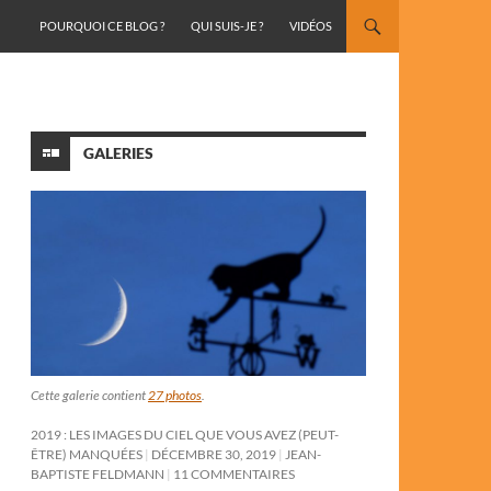
ALLER AU CONTENU
POURQUOI CE BLOG ?
QUI SUIS-JE ?
VIDÉOS
GALERIES
Cette galerie contient
27 photos
.
2019 : LES IMAGES DU CIEL QUE VOUS AVEZ (PEUT-
ÊTRE) MANQUÉES
DÉCEMBRE 30, 2019
JEAN-
BAPTISTE FELDMANN
11 COMMENTAIRES