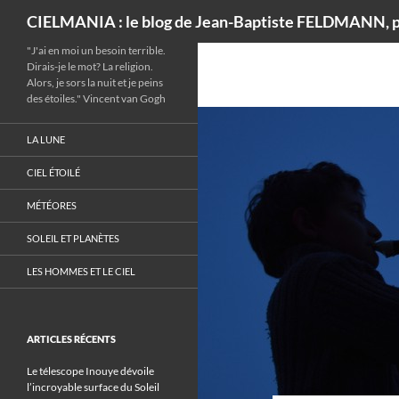
Recherche
CIELMANIA : le blog de Jean-Baptiste FELDMANN, p
"J'ai en moi un besoin terrible.
Dirais-je le mot? La religion.
Alors, je sors la nuit et je peins
des étoiles." Vincent van Gogh
LA LUNE
CIEL ÉTOILÉ
MÉTÉORES
SOLEIL ET PLANÈTES
LES HOMMES ET LE CIEL
ARTICLES RÉCENTS
Le télescope Inouye dévoile
l’incroyable surface du Soleil