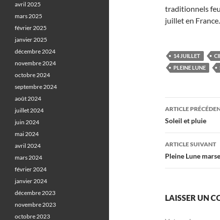
avril 2025
traditionnels feu
mars 2025
juillet en France.
février 2025
janvier 2025
décembre 2024
14 JUILLET
CI
novembre 2024
PLEINE LUNE
octobre 2024
septembre 2024
août 2024
Navigati
ARTICLE PRÉCÉDE
juillet 2024
des
Soleil et pluie
juin 2024
mai 2024
articles
ARTICLE SUIVANT
avril 2024
Pleine Lune marsei
mars 2024
février 2024
janvier 2024
décembre 2023
LAISSER UN 
novembre 2023
octobre 2023