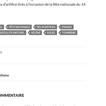
x d’artifice tirés à l’occasion de la fête nationale du 14
EL
FÊTE NATIONALE
FEU D'ARTIFICE
FRANCE
SATELLITE NATUREL
SÉLÉNÉ
SOLEIL
TONNERRE
on
NT
llaise
COMMENTAIRE