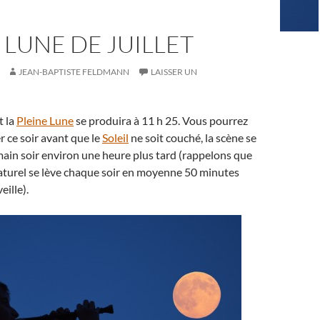
 LUNE DE JUILLET
JEAN-BAPTISTE FELDMANN
LAISSER UN
t la
Pleine Lune
se produira à 11 h 25. Vous pourrez
r ce soir avant que le
Soleil
ne soit couché, la scène se
ain soir environ une heure plus tard (rappelons que
naturel se lève chaque soir en moyenne 50 minutes
eille).