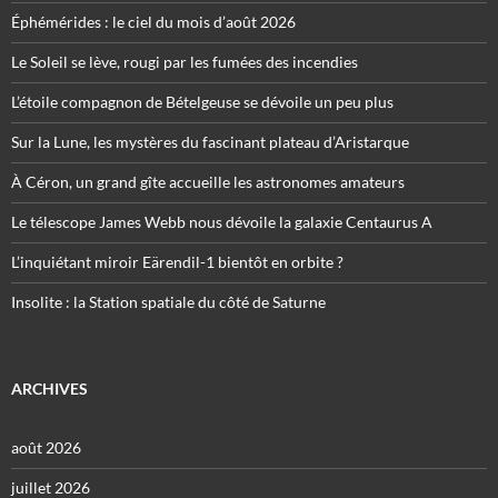
Éphémérides : le ciel du mois d’août 2026
Le Soleil se lève, rougi par les fumées des incendies
L’étoile compagnon de Bételgeuse se dévoile un peu plus
Sur la Lune, les mystères du fascinant plateau d’Aristarque
À Céron, un grand gîte accueille les astronomes amateurs
Le télescope James Webb nous dévoile la galaxie Centaurus A
L’inquiétant miroir Eärendil-1 bientôt en orbite ?
Insolite : la Station spatiale du côté de Saturne
ARCHIVES
août 2026
juillet 2026