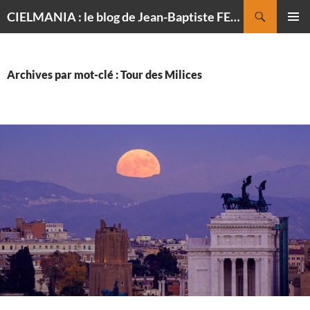
Recherche
CIELMANIA : le blog de Jean-Baptiste FELDMANN, photographe du ciel
ALLER
MENU
AU
PRINCI
CONTENU
Archives par mot-clé : Tour des Milices