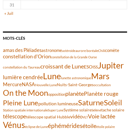
31
« Juil
MOTS-CLÉS
amas des Pléiades
comète
astronome
aurore boréale
astéroïde
Chili
constellation d'Orion
constellation de la Grande Ourse
Jupiter
croissant de Lune
ESO
ISS
constellation du Taureau
Lune
Mars
lumière cendrée
lunette astronomique
Mercure
NASA
Nuits-Saint-Georges
Nouvelle Lune
occultation
On the Moon
planète
Planète rouge
opposition
Saturne
Soleil
Pleine Lune
pollution lumineuse
Système solaire
tache solaire
Station spatiale internationale
Séléné
Super Lune
Voie lactée
télescope
vidéo
télescope spatial Hubble
VLT
Vénus
éphémérides
étoile
éclipse de Lune
étoile polaire