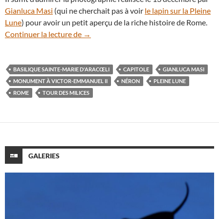
Gianluca Masi
(qui ne cherchait pas à voir
le lapin sur la Pleine
Lune
) pour avoir un petit aperçu de la riche histoire de Rome.
La Pleine Lune de décembre se lève sur 
Continuer la lecture de
→
BASILIQUE SAINTE-MARIE D'ARACŒLI
CAPITOLE
GIANLUCA MASI
MONUMENT À VICTOR-EMMANUEL II
NÉRON
PLEINE LUNE
ROME
TOUR DES MILICES
GALERIES