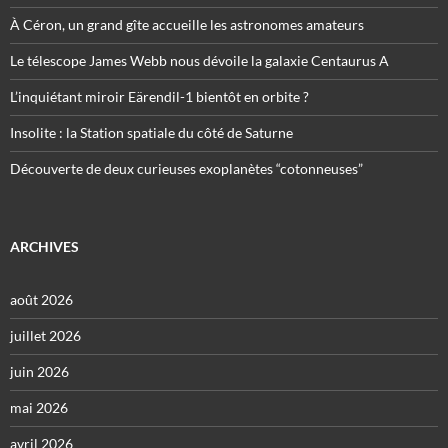
À Céron, un grand gîte accueille les astronomes amateurs
Le télescope James Webb nous dévoile la galaxie Centaurus A
L’inquiétant miroir Eärendil-1 bientôt en orbite ?
Insolite : la Station spatiale du côté de Saturne
Découverte de deux curieuses exoplanètes “cotonneuses”
ARCHIVES
août 2026
juillet 2026
juin 2026
mai 2026
avril 2026