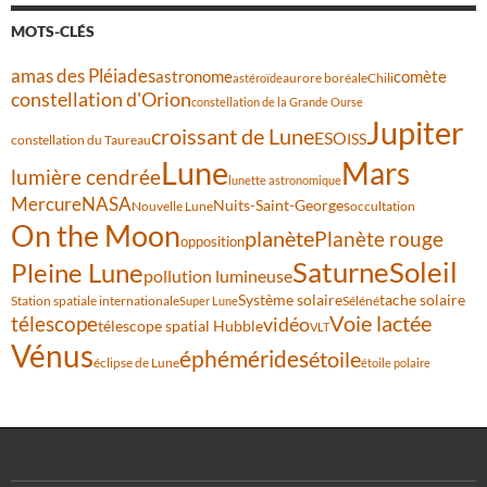
MOTS-CLÉS
amas des Pléiades
comète
astronome
aurore boréale
astéroïde
Chili
constellation d'Orion
constellation de la Grande Ourse
Jupiter
croissant de Lune
ESO
ISS
constellation du Taureau
Lune
Mars
lumière cendrée
lunette astronomique
Mercure
NASA
Nuits-Saint-Georges
Nouvelle Lune
occultation
On the Moon
planète
Planète rouge
opposition
Saturne
Soleil
Pleine Lune
pollution lumineuse
Système solaire
tache solaire
Station spatiale internationale
Séléné
Super Lune
Voie lactée
télescope
vidéo
télescope spatial Hubble
VLT
Vénus
éphémérides
étoile
éclipse de Lune
étoile polaire