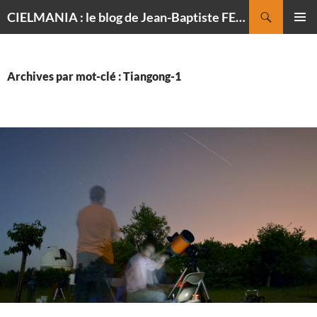
Recherche
CIELMANIA : le blog de Jean-Baptiste FELDMANN, photographe du ciel
ALLER
MENU
AU
PRINCI
CONTENU
Archives par mot-clé : Tiangong-1