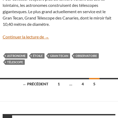
lointains, les astronomes construisent des télescopes
gigantesques. Le plus grand actuellement en service est le
Gran Tecan, Grand Télescope des Canaries, dont le miroir fait
10,40 mètres de diamètre.
Gran Tecan, le géant des Canaries
Continuer la lecture de
→
ASTRONOME
ÉTOILE
GRAN TECAN
OBSERVATOIRE
TÉLESCOPE
Navigation
← PRÉCÉDENT
1
…
4
5
des
articles