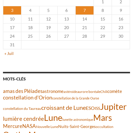
1
2
3
4
5
6
7
8
9
10
11
12
13
14
15
16
17
18
19
20
21
22
23
24
25
26
27
28
29
30
31
« Juil
MOTS-CLÉS
amas des Pléiades
comète
astronome
aurore boréale
astéroïde
Chili
constellation d'Orion
constellation de la Grande Ourse
Jupiter
croissant de Lune
ESO
ISS
constellation du Taureau
Lune
Mars
lumière cendrée
lunette astronomique
Mercure
NASA
Nuits-Saint-Georges
Nouvelle Lune
occultation