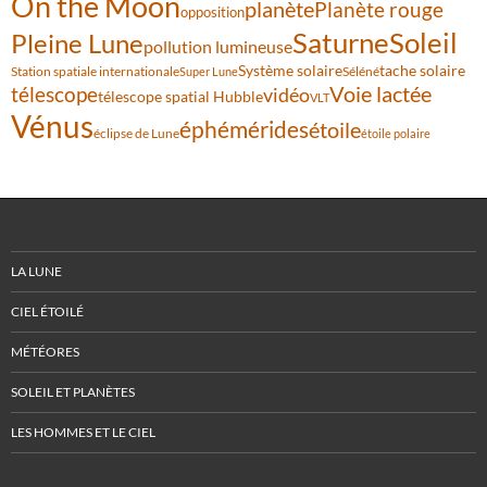
On the Moon
planète
Planète rouge
opposition
Saturne
Soleil
Pleine Lune
pollution lumineuse
Système solaire
tache solaire
Station spatiale internationale
Séléné
Super Lune
Voie lactée
télescope
vidéo
télescope spatial Hubble
VLT
Vénus
éphémérides
étoile
éclipse de Lune
étoile polaire
LA LUNE
CIEL ÉTOILÉ
MÉTÉORES
SOLEIL ET PLANÈTES
LES HOMMES ET LE CIEL