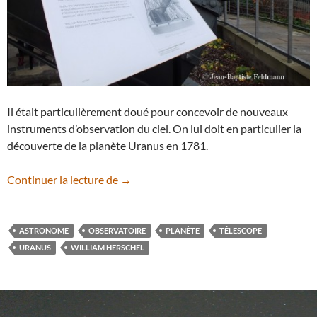
Il était particulièrement doué pour concevoir de nouveaux
instruments d’observation du ciel. On lui doit en particulier la
découverte de la planète Uranus en 1781.
Le télescope de William Herschel
Continuer la lecture de
→
ASTRONOME
OBSERVATOIRE
PLANÈTE
TÉLESCOPE
URANUS
WILLIAM HERSCHEL