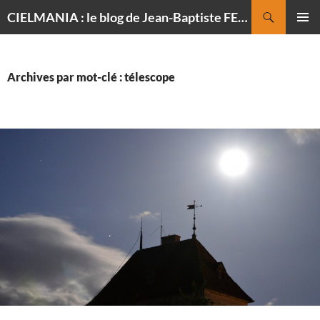
Recherche
CIELMANIA : le blog de Jean-Baptiste FELDMANN, photographe du ciel
ALLER
MENU
AU
PRINCI
CONTENU
Archives par mot-clé : télescope