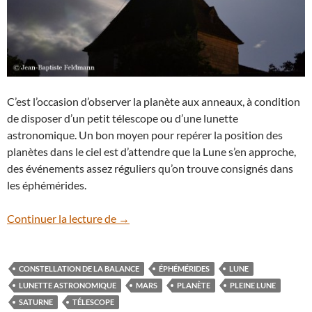
C’est l’occasion d’observer la planète aux anneaux, à condition
de disposer d’un petit télescope ou d’une lunette
astronomique. Un bon moyen pour repérer la position des
planètes dans le ciel est d’attendre que la Lune s’en approche,
des événements assez réguliers qu’on trouve consignés dans
les éphémérides.
Saturne au plus près
Continuer la lecture de
→
CONSTELLATION DE LA BALANCE
ÉPHÉMÉRIDES
LUNE
LUNETTE ASTRONOMIQUE
MARS
PLANÈTE
PLEINE LUNE
SATURNE
TÉLESCOPE