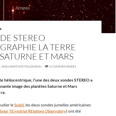
S
NDE STEREO
GRAPHIE LA TERRE
 SATURNE ET MARS
JEAN-BAPTISTE FELDMANN
2 COMMENTAIRES
te héliocentrique, l’une des deux sondes STEREO a
nnante image des planètes Saturne et Mars
rre.
udier le
Soleil
, les deux sondes jumelles américaines
Solar TErrestrial RElations Observatory
) ont été