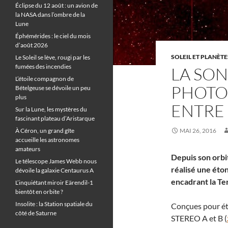
Éclipse du 12 août : un avion de
la NASA dans l’ombre de la
Lune
Éphémérides : le ciel du mois
d’août 2026
SOLEIL ET PLANÈTE
Le Soleil se lève, rougi par les
fumées des incendies
LA SO
L’étoile compagnon de
PHOTO
Bételgeuse se dévoile un peu
plus
ENTRE
Sur la Lune, les mystères du
fascinant plateau d’Aristarque
À Céron, un grand gîte
MAI 26, 2016
accueille les astronomes
amateurs
Depuis son orbi
Le télescope James Webb nous
réalisé une éto
dévoile la galaxie Centaurus A
encadrant la Te
L’inquiétant miroir Eärendil-1
bientôt en orbite ?
Insolite : la Station spatiale du
Conçues pour ét
côté de Saturne
STEREO A et B (