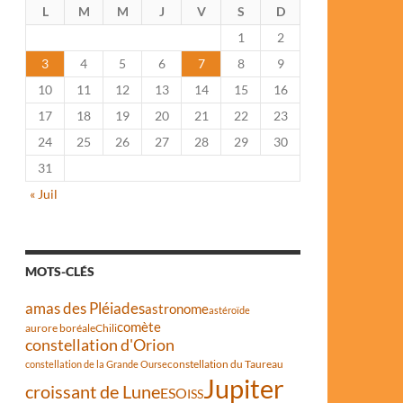
L
M
M
J
V
S
D
1
2
3
4
5
6
7
8
9
10
11
12
13
14
15
16
17
18
19
20
21
22
23
24
25
26
27
28
29
30
31
« Juil
MOTS-CLÉS
amas des Pléiades
astronome
astéroïde
comète
aurore boréale
Chili
constellation d'Orion
constellation du Taureau
constellation de la Grande Ourse
Jupiter
croissant de Lune
ESO
ISS