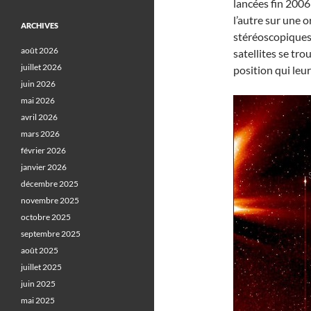
lancées fin 2006 
l’autre sur une 
ARCHIVES
stéréoscopiques 
août 2026
satellites se tr
juillet 2026
position qui leu
juin 2026
mai 2026
avril 2026
mars 2026
février 2026
janvier 2026
décembre 2025
novembre 2025
octobre 2025
septembre 2025
août 2025
juillet 2025
juin 2025
mai 2025