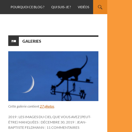
ALLER AU CONTENU
POURQUOI CE BLOG ?
QUI SUIS-JE ?
VIDÉOS
GALERIES
Cette galerie contient
27 photos
.
2019 : LES IMAGES DU CIEL QUE VOUS AVEZ (PEUT-
ÊTRE) MANQUÉES
DÉCEMBRE 30, 2019
JEAN-
BAPTISTE FELDMANN
11 COMMENTAIRES