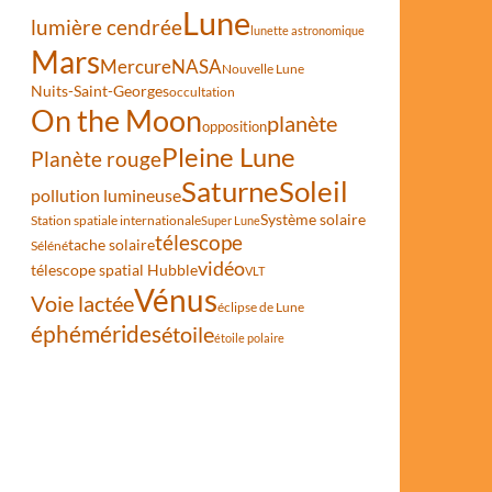
Lune
lumière cendrée
lunette astronomique
Mars
Mercure
NASA
Nouvelle Lune
Nuits-Saint-Georges
occultation
On the Moon
planète
opposition
Pleine Lune
Planète rouge
Saturne
Soleil
pollution lumineuse
Système solaire
Station spatiale internationale
Super Lune
télescope
tache solaire
phie la Terre entre Saturne et Mars
Séléné
vidéo
télescope spatial Hubble
VLT
Vénus
Voie lactée
éclipse de Lune
éphémérides
étoile
étoile polaire