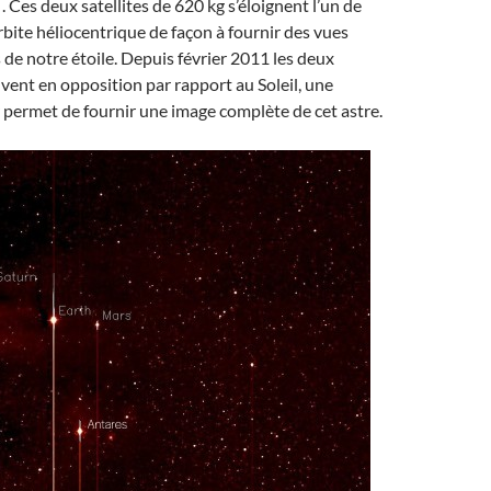
. Ces deux satellites de 620 kg s’éloignent l’un de
orbite héliocentrique de façon à fournir des vues
de notre étoile. Depuis février 2011 les deux
ouvent en opposition par rapport au Soleil, une
r permet de fournir une image complète de cet astre.