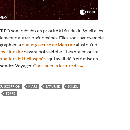
REO sont dédiées en priorité à l’étude du Soleil elles
alement d’autres phénomènes. Elles sont par exemple
graphier la
queue gazeuse de Mercure
ainsi qu’un
ansit lunaire
devant notre étoile. Elles ont en outre
rmation de l’héliosphère
qui avait déjà été mise en
La sonde STEREO photogra
s sondes Voyager.
Continuer la lecture de
→
DU SCORPION
MARS
SATURNE
SOLEIL
TERRE