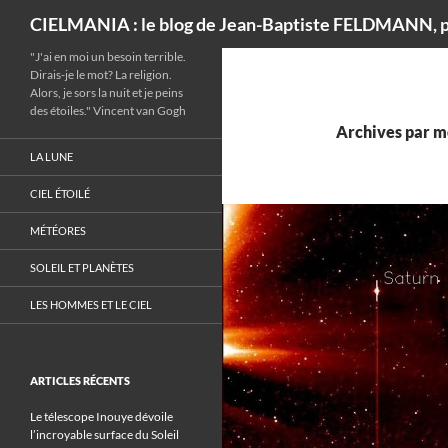
Recherche
CIELMANIA : le blog de Jean-Baptiste FELDMANN, p
"J'ai en moi un besoin terrible.
Dirais-je le mot? La religion.
Alors, je sors la nuit et je peins
des étoiles." Vincent van Gogh
Archives par m
LA LUNE
CIEL ÉTOILÉ
MÉTÉORES
SOLEIL ET PLANÈTES
LES HOMMES ET LE CIEL
ARTICLES RÉCENTS
Le télescope Inouye dévoile
l’incroyable surface du Soleil