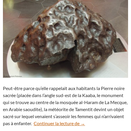
Peut-être parce qu’elle rappelait aux habitants la Pierre noire
sacrée (placée dans l’angle sud-est de la Kaaba, le monument
qui se trouve au centre de la mosquée al-Haram de La Mecque,
en Arabie saoudite), la météorite de Tamentit devint un objet
sacré sur lequel venaient s’asseoir les femmes qui n’arrivaient
Zoom sur la météorite fe
pas à enfanter.
Continuer la lecture de
→