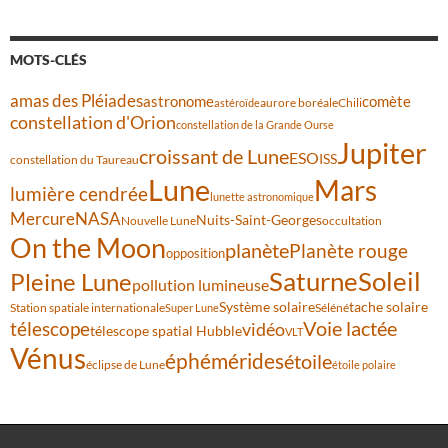
MOTS-CLÉS
amas des Pléiades
comète
astronome
aurore boréale
astéroïde
Chili
constellation d'Orion
constellation de la Grande Ourse
Jupiter
croissant de Lune
ESO
ISS
constellation du Taureau
Lune
Mars
lumière cendrée
lunette astronomique
Mercure
NASA
Nuits-Saint-Georges
Nouvelle Lune
occultation
On the Moon
planète
Planète rouge
opposition
Saturne
Soleil
Pleine Lune
pollution lumineuse
Système solaire
tache solaire
Station spatiale internationale
Séléné
Super Lune
Voie lactée
télescope
vidéo
télescope spatial Hubble
VLT
Vénus
éphémérides
étoile
éclipse de Lune
étoile polaire