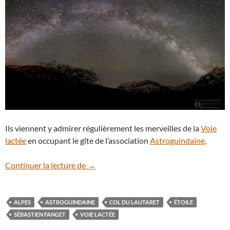
Ils viennent y admirer régulièrement les merveilles de la
Voie
lactée
en occupant le gîte de l’association
Astroguindaine
.
La Voie lactée se déploie au-dessus du co
Continuer la lecture de
→
ALPES
ASTROGUINDAINE
COL DU LAUTARET
ÉTOILE
SÉBASTIEN FANGET
VOIE LACTÉE