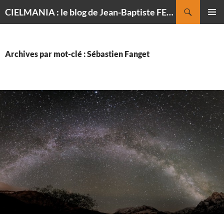
Recherche
CIELMANIA : le blog de Jean-Baptiste FELDMANN, photographe du ciel
ALLER
MENU
AU
PRINCI
CONTENU
Archives par mot-clé : Sébastien Fanget