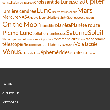
Jupiter
croissant de Lune
ESO
ISS
constellation du Taureau
Lune
Mars
lumière cendrée
lunette astronomique
Mercure
NASA
Nuits-Saint-Georges
Nouvelle Lune
occultation
On the Moon
planète
Planète rouge
opposition
Saturne
Soleil
Pleine Lune
pollution lumineuse
Système solaire
tache solaire
Station spatiale internationale
Séléné
Super Lune
Voie lactée
télescope
vidéo
télescope spatial Hubble
VLT
Vénus
éphémérides
étoile
éclipse de Lune
étoile polaire
LA LUNE
CIEL ÉTOILÉ
MÉTÉORES