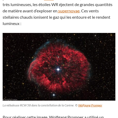
très lumineuses, les étoiles WR éjectent de grandes quantités
de matière avant d’exploser en
supernovae
. Ces vents
stellaires chauds ionisent le gaz qui les entoure et le rendent
lumineux :
La nébuleuse RCW 58 dans la constellation de la Carène. ©
Wolfgang Promper
Pour réaliser cette image, Wolfgang Promper a utilisé un