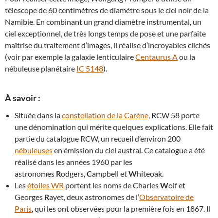
télescope de 60 centimètres de diamètre sous le ciel noir de la
Namibie. En combinant un grand diamètre instrumental, un
ciel exceptionnel, de très longs temps de pose et une parfaite
maîtrise du traitement d’images, il réalise d’incroyables clichés
(voir par exemple la galaxie lenticulaire
Centaurus A
ou la
nébuleuse planétaire
IC 5148
).
À savoir :
Située dans la
constellation de la Carène
, RCW 58 porte
une dénomination qui mérite quelques explications. Elle fait
partie du catalogue RCW, un recueil d’environ 200
nébuleuses
en émission du ciel austral. Ce catalogue a été
réalisé dans les années 1960 par les
astronomes
R
odgers,
C
ampbell et
W
hiteoak.
Les
étoiles WR
portent les noms de Charles
W
olf et
Georges
R
ayet, deux astronomes de l’
Observatoire de
Paris
, qui les ont observées pour la première fois en 1867. Il