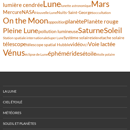
Lune
Mars
lumière cendrée
lunette astronomique
Mercure
NASA
Nuits-Saint-Georges
Nouvelle Lune
occultation
On the Moon
planète
Planète rouge
opposition
Saturne
Soleil
Pleine Lune
pollution lumineuse
Système solaire
tache solaire
Station spatiale internationale
Séléné
Super Lune
Voie lactée
télescope
vidéo
télescope spatial Hubble
VLT
Vénus
éphémérides
étoile
éclipse de Lune
étoile polaire
LA LUNE
CIEL ÉTOILÉ
MÉTÉORES
SOLEIL ET PLANÈTES