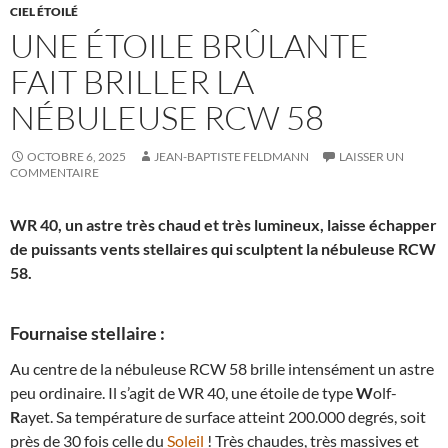
CIEL ÉTOILÉ
UNE ÉTOILE BRÛLANTE
FAIT BRILLER LA
NÉBULEUSE RCW 58
OCTOBRE 6, 2025
JEAN-BAPTISTE FELDMANN
LAISSER UN
COMMENTAIRE
WR 40, un astre très chaud et très lumineux, laisse échapper
de puissants vents stellaires qui sculptent la nébuleuse RCW
58.
Fournaise stellaire :
Au centre de la nébuleuse RCW 58 brille intensément un astre
peu ordinaire. Il s’agit de WR 40, une étoile de type
W
olf-
R
ayet. Sa température de surface atteint 200.000 degrés, soit
près de 30 fois celle du
Soleil
! Très chaudes, très massives et