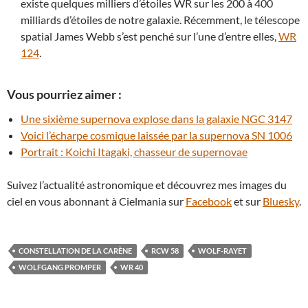
existe quelques milliers d’étoiles WR sur les 200 à 400
milliards d’étoiles de notre galaxie. Récemment, le télescope
spatial James Webb s’est penché sur l’une d’entre elles,
WR
124
.
Vous pourriez aimer :
Une sixième supernova explose dans la galaxie NGC 3147
Voici l’écharpe cosmique laissée par la supernova SN 1006
Portrait : Koichi Itagaki, chasseur de supernovae
Suivez l’actualité astronomique et découvrez mes images du
ciel en vous abonnant à Cielmania sur
Facebook
et sur
Bluesky
.
CONSTELLATION DE LA CARÈNE
RCW 58
WOLF-RAYET
WOLFGANG PROMPER
WR 40