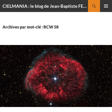
Recherche
CIELMANIA : le blog de Jean-Baptiste FELDMANN, photographe du ciel
ALLER
MENU
AU
PRINCI
CONTENU
Archives par mot-clé : RCW 58