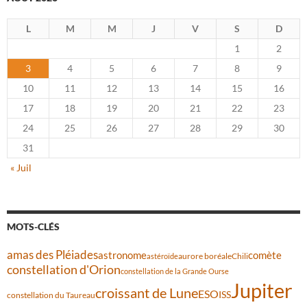
L
M
M
J
V
S
D
1
2
3
4
5
6
7
8
9
10
11
12
13
14
15
16
17
18
19
20
21
22
23
24
25
26
27
28
29
30
31
« Juil
MOTS-CLÉS
amas des Pléiades
comète
astronome
aurore boréale
astéroïde
Chili
constellation d'Orion
constellation de la Grande Ourse
Jupiter
croissant de Lune
ESO
ISS
constellation du Taureau