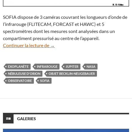
SOFIA dispose de 3 caméras couvrant les longueurs d’onde de
l’infrarouge (FLITECAM, FORCAST et HAWC) et 5
spectromètres dont les mesures sont analysées dans un
compartiment pressurisé au centre de l’appareil.
SOFIA, l’observatoire volant qui scrute l
Continuer la lecture de
→
EXOPLANÈTE
INFRAROUGE
JUPITER
NASA
NÉBULEUSE D'ORION
OBJET BECKLIN-NEUGEBAUER
OBSERVATOIRE
SOFIA
GALERIES