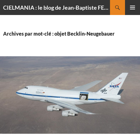
Recherche
CIELMANIA : le blog de Jean-Baptiste FELDMANN, photographe du ciel
ALLER
MENU
AU
PRINCI
CONTENU
Archives par mot-clé : objet Becklin-Neugebauer