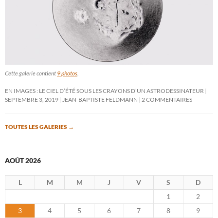
Cette galerie contient
9 photos
.
EN IMAGES : LE CIEL D’ÉTÉ SOUS LES CRAYONS D’UN ASTRODESSINATEUR
SEPTEMBRE 3, 2019
JEAN-BAPTISTE FELDMANN
2 COMMENTAIRES
TOUTES LES GALERIES
→
AOÛT 2026
L
M
M
J
V
S
D
1
2
3
4
5
6
7
8
9