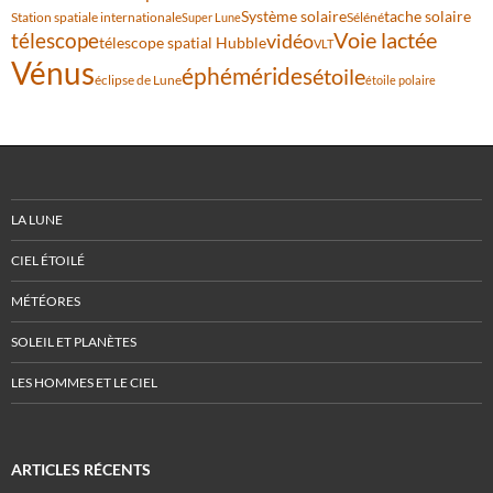
Système solaire
tache solaire
Station spatiale internationale
Séléné
Super Lune
Voie lactée
télescope
vidéo
télescope spatial Hubble
VLT
Vénus
éphémérides
étoile
éclipse de Lune
étoile polaire
LA LUNE
CIEL ÉTOILÉ
MÉTÉORES
SOLEIL ET PLANÈTES
LES HOMMES ET LE CIEL
ARTICLES RÉCENTS