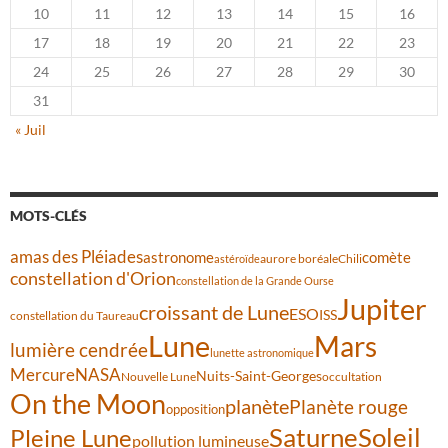
10
11
12
13
14
15
16
17
18
19
20
21
22
23
24
25
26
27
28
29
30
31
« Juil
MOTS-CLÉS
amas des Pléiades
comète
astronome
aurore boréale
astéroïde
Chili
constellation d'Orion
constellation de la Grande Ourse
Jupiter
croissant de Lune
ESO
ISS
constellation du Taureau
Lune
Mars
lumière cendrée
lunette astronomique
Mercure
NASA
Nuits-Saint-Georges
Nouvelle Lune
occultation
On the Moon
planète
Planète rouge
opposition
Saturne
Soleil
Pleine Lune
pollution lumineuse